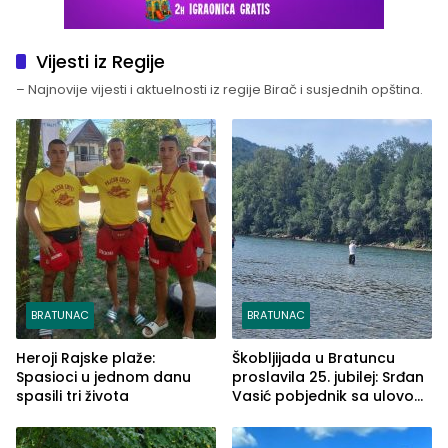
Vijesti iz Regije
– Najnovije vijesti i aktuelnosti iz regije Birač i susjednih opština.
BRATUNAC
BRATUNAC
Heroji Rajske plaže:
Škobljijada u Bratuncu
Spasioci u jednom danu
proslavila 25. jubilej: Srđan
spasili tri života
Vasić pobjednik sa ulovom
od 2.040 grama (FOTO)