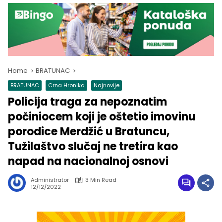
Home
BRATUNAC
BRATUNAC
Crna Hronika
Najnovije
Policija traga za nepoznatim
počiniocem koji je oštetio imovinu
porodice Merdžić u Bratuncu,
Tužilaštvo slučaj ne tretira kao
napad na nacionalnoj osnovi
Administrator
3 Min Read
12/12/2022