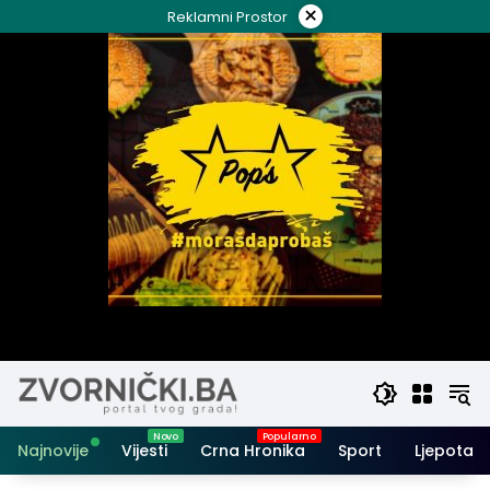
Skip
×
Reklamni Prostor
to
content
Najnovije
Vijesti
Crna Hronika
Sport
Ljepota i 