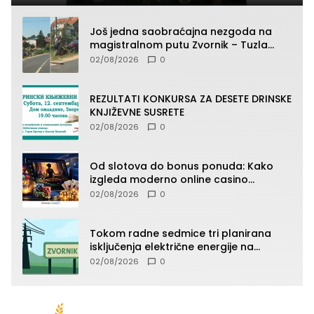
Još jedna saobraćajna nezgoda na
magistralnom putu Zvornik – Tuzla
(FOTO)
02/08/2026
0
REZULTATI KONKURSA ZA DESETE DRINSKE
KNJIŽEVNE SUSRETE
02/08/2026
0
Od slotova do bonus ponuda: Kako
izgleda moderno online casino
iskustvo
02/08/2026
0
Tokom radne sedmice tri planirana
isključenja električne energije na
području TJ Zvornik
02/08/2026
0