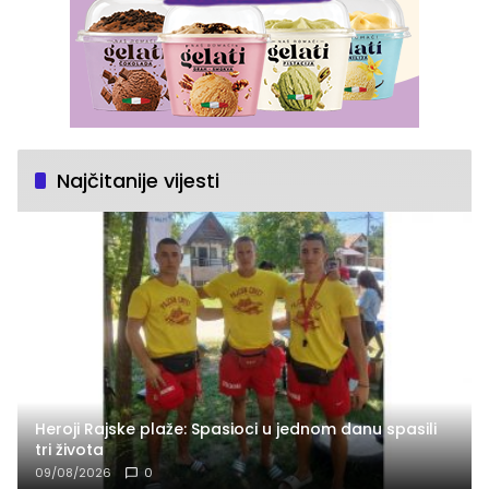
Najčitanije vijesti
Heroji Rajske plaže: Spasioci u jednom danu spasili
tri života
09/08/2026
0