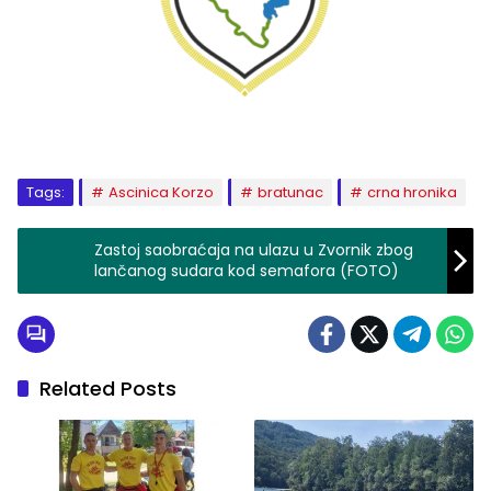
Tags:
Ascinica Korzo
bratunac
crna hronika
Zastoj saobraćaja na ulazu u Zvornik zbog
lančanog sudara kod semafora (FOTO)
Related Posts