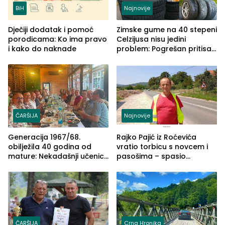
BiH
Najnovije
Dječiji dodatak i pomoć
Zimske gume na 40 stepeni
porodicama: Ko ima pravo
Celzijusa nisu jedini
i kako do naknade
problem: Pogrešan pritisak
može biti mnogo opasniji
ČARŠIJA
Najnovije
Generacija 1967/68.
Rajko Pajić iz Roćevića
obilježila 40 godina od
vratio torbicu s novcem i
mature: Nekadašnji učenici
pasošima – spasio
TŠC-a okupili se u Zvorniku
porodično ljetovanje u
(FOTO)
Grčkoj
ČARŠIJA
Crna Hronika