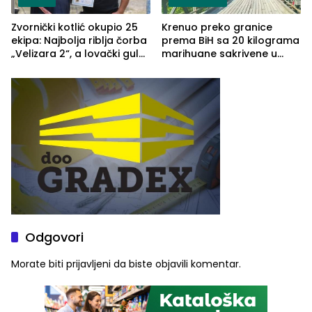
Zvornički kotlić okupio 25
Krenuo preko granice
ekipa: Najbolja riblja čorba
prema BiH sa 20 kilograma
„Velizara 2“, a lovački gulaš
marihuane sakrivene u
„Red i Zaprska“ (FOTO)
automobilu
Odgovori
Morate biti
prijavljeni
da biste objavili komentar.