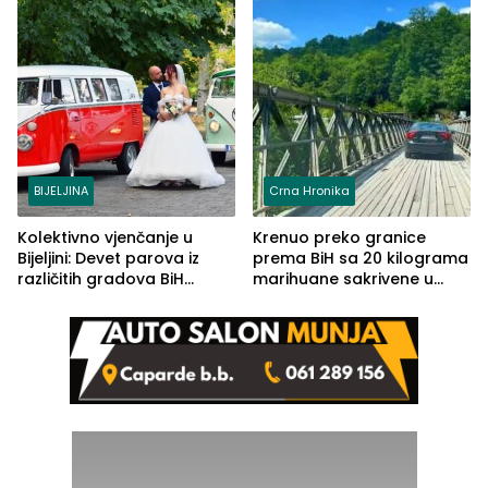
BIJELJINA
Crna Hronika
Kolektivno vjenčanje u
Krenuo preko granice
Bijeljini: Devet parova iz
prema BiH sa 20 kilograma
različitih gradova BiH
marihuane sakrivene u
izgovorilo sudbonosno da
automobilu