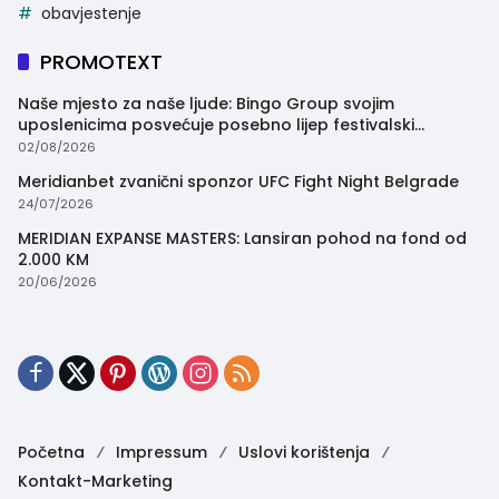
obavjestenje
PROMOTEXT
Naše mjesto za naše ljude: Bingo Group svojim
uposlenicima posvećuje posebno lijep festivalski
trenutak
02/08/2026
Meridianbet zvanični sponzor UFC Fight Night Belgrade
24/07/2026
MERIDIAN EXPANSE MASTERS: Lansiran pohod na fond od
2.000 KM
20/06/2026
Početna
Impressum
Uslovi korištenja
Kontakt-Marketing