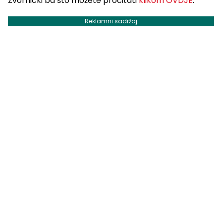
Zvornicki ba što možete pročitati
klikom OVDJE
.
Reklamni sadržaj