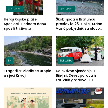
BRATUNAC
BRATUNAC
Heroji Rajske plaže:
Škobljijada u Bratuncu
Spasioci u jednom danu
proslavila 25. jubilej: Srđan
spasili tri života
Vasić pobjednik sa ulovom
od 2.040 grama (FOTO)
BiH
BIJELJINA
Tragedija: Mladić se utopio
Kolektivno vjenčanje u
u rijeci Krivaji
Bijeljini: Devet parova iz
različitih gradova BiH
izgovorilo sudbonosno da