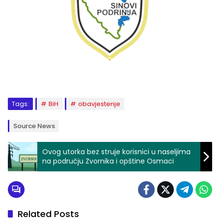
Tags:
BiH
obavjestenje
Source News
Ovog utorka bez struje korisnici u naseljima
na području Zvornika i opštine Osmaci
Related Posts