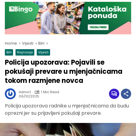
Home
Vijesti
BiH
BiH
Najnovije
Vijesti
Policija upozorava: Pojavili se
pokušaji prevare u mjenjačnicama
tokom razmjene novca
Admin1
1 Min Read
06/10/2025
Policija upozorava radnike u mjenjačnicama da budu
oprezni jer su prijavljeni pokušaji prevare.