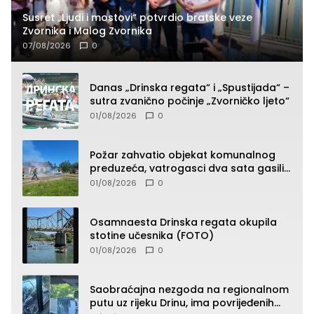
Susret „Ljudi i mostovi“ potvrdio bratske veze
Zvornika i Malog Zvornika
07/08/2026
0
Danas „Drinska regata“ i „Spustijada“ –
sutra zvanično počinje „Zvorničko ljeto“
01/08/2026
0
Požar zahvatio objekat komunalnog
preduzeća, vatrogasci dva sata gasili
vatru (FOTO)
01/08/2026
0
Osamnaesta Drinska regata okupila
stotine učesnika (FOTO)
01/08/2026
0
Saobraćajna nezgoda na regionalnom
putu uz rijeku Drinu, ima povrijeđenih