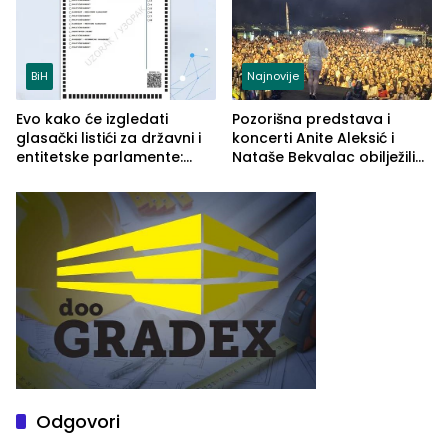
BiH
Najnovije
Evo kako će izgledati
Pozorišna predstava i
glasački listići za državni i
koncerti Anite Aleksić i
entitetske parlamente:
Nataše Bekvalac obilježili
Najveće izmjene biće
četvrto veče Zvorničkog
vidljive na njima
ljeta (FOTO)
Odgovori