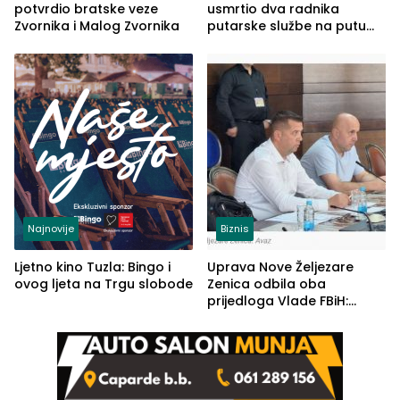
potvrdio bratske veze
usmrtio dva radnika
Zvornika i Malog Zvornika
putarske službe na putu
od Loznice prema Šapcu
(FOTO)
Najnovije
Biznis
Ljetno kino Tuzla: Bingo i
Uprava Nove Željezare
ovog ljeta na Trgu slobode
Zenica odbila oba
prijedloga Vlade FBiH:
Ustrajni da je stečaj jedino
rješenje