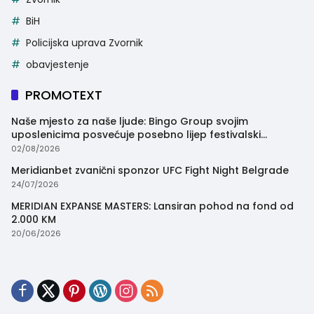
BiH
Policijska uprava Zvornik
obavjestenje
PROMOTEXT
Naše mjesto za naše ljude: Bingo Group svojim
uposlenicima posvećuje posebno lijep festivalski
trenutak
02/08/2026
Meridianbet zvanični sponzor UFC Fight Night Belgrade
24/07/2026
MERIDIAN EXPANSE MASTERS: Lansiran pohod na fond od
2.000 KM
20/06/2026