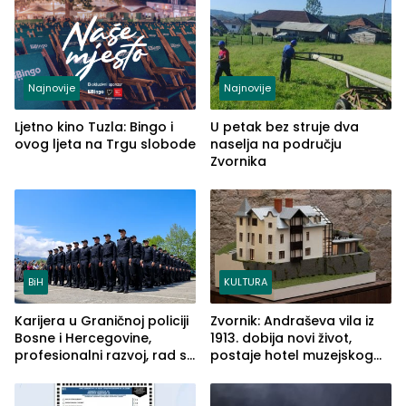
(FOTO)
Najnovije
Najnovije
Ljetno kino Tuzla: Bingo i
U petak bez struje dva
ovog ljeta na Trgu slobode
naselja na području
Zvornika
BiH
KULTURA
Karijera u Graničnoj policiji
Zvornik: Andraševa vila iz
Bosne i Hercegovine,
1913. dobija novi život,
profesionalni razvoj, rad sa
postaje hotel muzejskog
savremenom opremom i
tipa
služba građanima