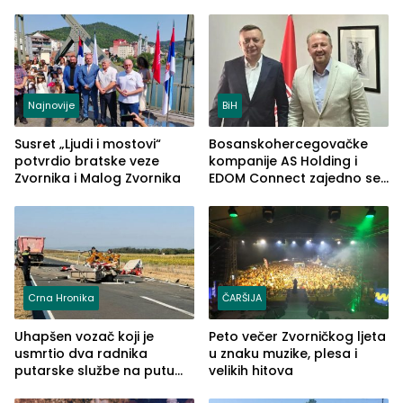
Najnovije
BiH
Susret „Ljudi i mostovi“
Bosanskohercegovačke
potvrdio bratske veze
kompanije AS Holding i
Zvornika i Malog Zvornika
EDOM Connect zajedno se
šire na tržište Maroka
Crna Hronika
ČARŠIJA
Uhapšen vozač koji je
Peto večer Zvorničkog ljeta
usmrtio dva radnika
u znaku muzike, plesa i
putarske službe na putu
velikih hitova
od Loznice prema Šapcu