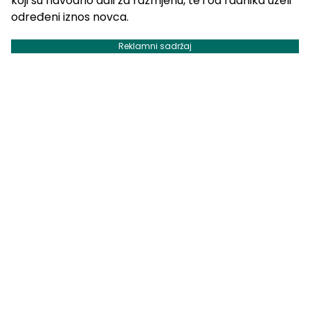
koji su navodno dali za razmjenu, te i od radnika uzeli
određeni iznos novca.
Reklamni sadržaj