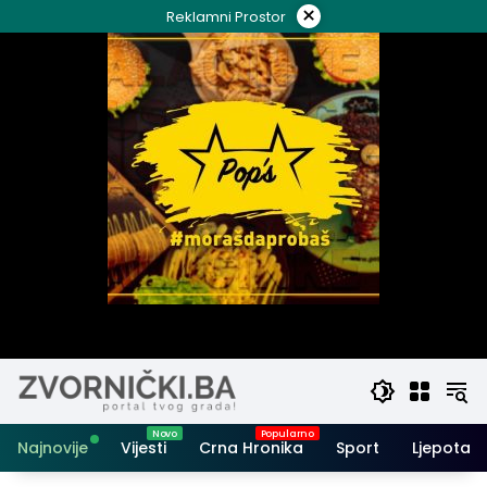
Skip
×
Reklamni Prostor
to
content
Najnovije
Vijesti
Crna Hronika
Sport
Ljepota i 