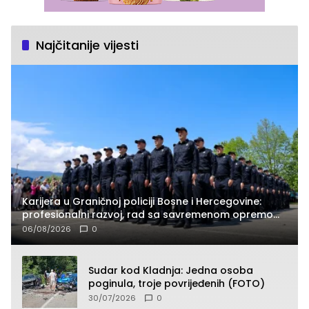
Najčitanije vijesti
Karijera u Graničnoj policiji Bosne i Hercegovine:
profesionalni razvoj, rad sa savremenom opremom
i služba građanima
06/08/2026
0
Sudar kod Kladnja: Jedna osoba
poginula, troje povrijeđenih (FOTO)
30/07/2026
0