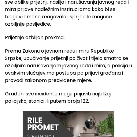
sve oblike prijetnji, nasilja i narušavanja javnog reda i
mira prijave nadležnim institucijama kako bi se
blagovremeno reagovalo i spriječile moguće
ozbiljnije posljedice.
Prijetnje ozbiljan prekršaj
Prema Zakonu o javnom redu i miru Republike
Srpske, upućivanje prijetnji po život i tijelo smatra se
ozbiljnim narušavanjem javnog reda i mira, a policija u
ovakvim slučajevima postupa po prijavi građana i
provodi zakonom predviđene mjere.
Građani sve incidente mogu prijaviti najbližoj
policijskoj stanici ili putem broja 122.