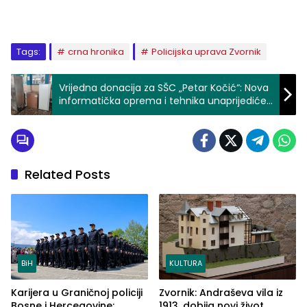
Tags:
crna hronika
Policijska uprava Zvornik
Vrijedna donacija za SŠC „Petar Kočić“: Nova
informatička oprema i tehnika unaprijediće
nastavu (FOTO)
Related Posts
BiH
KULTURA
Karijera u Graničnoj policiji
Zvornik: Andraševa vila iz
Bosne i Hercegovine:
1913. dobija novi život,