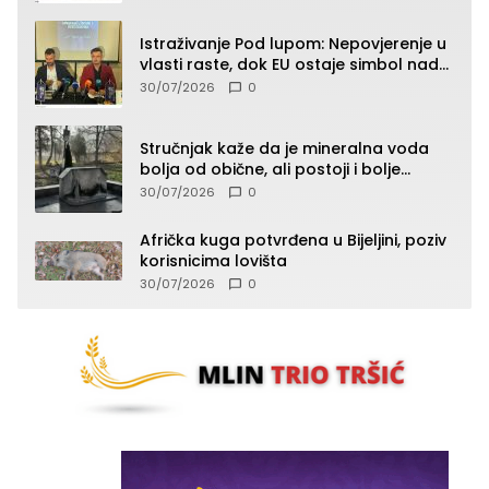
Istraživanje Pod lupom: Nepovjerenje u
vlasti raste, dok EU ostaje simbol nade
građana
30/07/2026
0
Stručnjak kaže da je mineralna voda
bolja od obične, ali postoji i bolje
rješenje
30/07/2026
0
Afrička kuga potvrđena u Bijeljini, poziv
korisnicima lovišta
30/07/2026
0