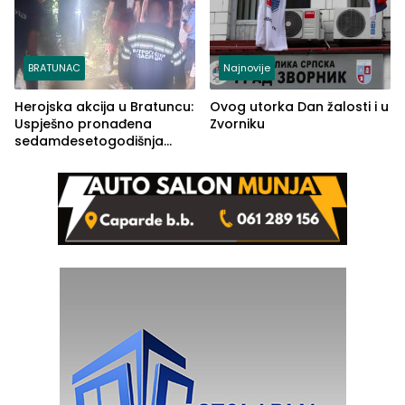
BRATUNAC
Najnovije
Herojska akcija u Bratuncu:
Ovog utorka Dan žalosti i u
Uspješno pronađena
Zvorniku
sedamdesetogodišnja
Ivanka Lazić, rodom iz
Kravice.