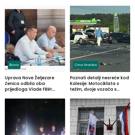
Biznis
Crna Hronika
Uprava Nove Željezare
Poznati detalji nesreće kod
Zenica odbila oba
Kalesije: Motociklista s
prijedloga Vlade FBiH:
težim, dvoje vozača s
Ustrajni da je stečaj jedino
lakšim povredama
rješenje