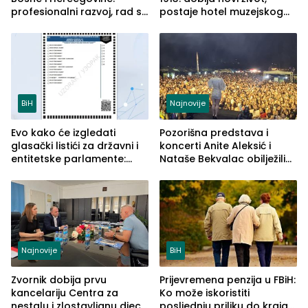
profesionalni razvoj, rad sa
postaje hotel muzejskog
savremenom opremom i
tipa
služba građanima
BiH
Najnovije
Evo kako će izgledati
Pozorišna predstava i
glasački listići za državni i
koncerti Anite Aleksić i
entitetske parlamente:
Nataše Bekvalac obilježili
Najveće izmjene biće
četvrto veče Zvorničkog
vidljive na njima
ljeta (FOTO)
Najnovije
BiH
Zvornik dobija prvu
Prijevremena penzija u FBiH:
kancelariju Centra za
Ko može iskoristiti
nestalu i zlostavljanu djecu
posljednju priliku do kraja