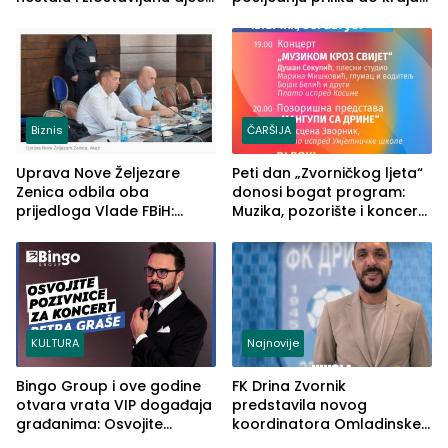
u RS-u
2026. godine
Biznis
ČARŠIJA
Uprava Nove Željezare
Peti dan „Zvorničkog ljeta“
Zenica odbila oba
donosi bogat program:
prijedloga Vlade FBiH:
Muzika, pozorište i koncert
Ustrajni da je stečaj jedino
Stoje
rješenje
KULTURA
Najnovije
Bingo Group i ove godine
FK Drina Zvornik
otvara vrata VIP događaja
predstavila novog
građanima: Osvojite
koordinatora Omladinske
ulaznice za koncert Petra
škole