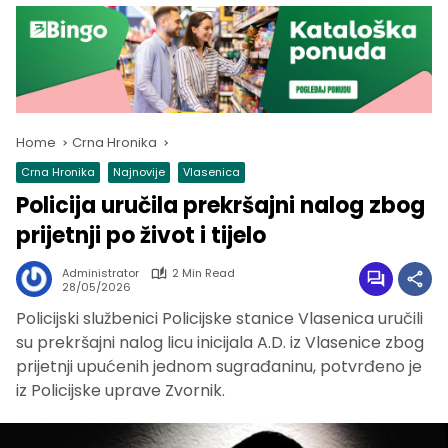
Home
Crna Hronika
Crna Hronika
Najnovije
Vlasenica
Policija uručila prekršajni nalog zbog
prijetnji po život i tijelo
Administrator
2 Min Read
28/05/2026
Policijski službenici Policijske stanice Vlasenica uručili
su prekršajni nalog licu inicijala A.D. iz Vlasenice zbog
prijetnji upućenih jednom sugrađaninu, potvrđeno je
iz Policijske uprave Zvornik.