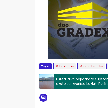
Tags:
bratunac
crna hronika
Usljed izliva nepoznate supstan
uzete sa izvorišta Kozluk, Pađin