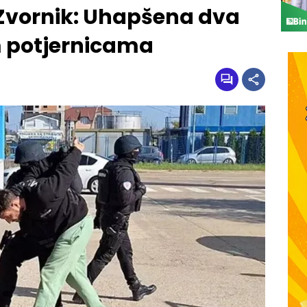
 Zvornik: Uhapšena dva
m potjernicama