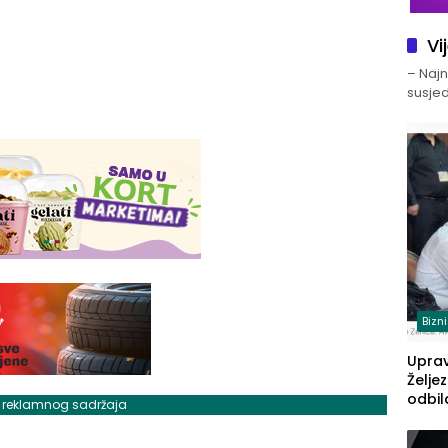
Vi
– Najno
susjed
Bizn
Upra
Želje
odbil
j reklamnog sadržaja
prije
FBiH: 