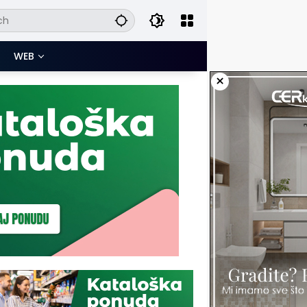
WEB
×