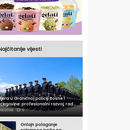
Najčitanije vijesti
ijera u Graničnoj policiji Bosne i
cegovine: profesionalni razvoj, rad
 savremenom opremom i služba
08/2026
0
ađanima
Onlajn polaganje