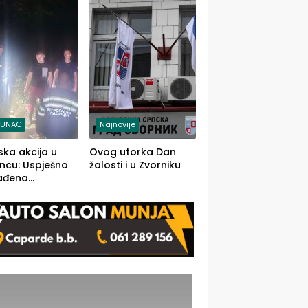
j jedino rješenje
TUNAC
Najnovije
ska akcija u
Ovog utorka Dan
ncu: Uspješno
žalosti i u Zvorniku
ađena
mdesetogodišnj
nka Lazić,
 iz Kravice.