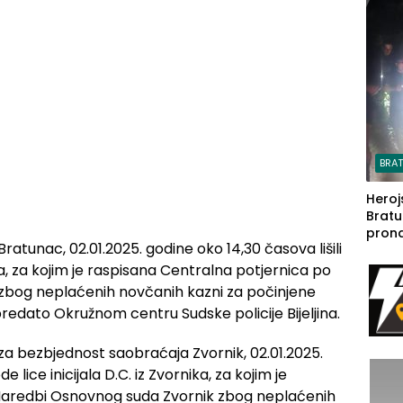
steča
BRA
Heroj
Bratu
pron
e Bratunac, 02.01.2025. godine oko 14,30 časova lišili
seda
a Iva
unca, za kojim je raspisana Centralna potjernica po
rodom
bog neplaćenih novčanih kazni za počinjene
 predato Okružnom centru Sudske policije Bijeljina.
ce za bezbjednost saobraćaja Zvornik, 02.01.2025.
e lice inicijala D.C. iz Zvornika, za kojim je
Naredbi Osnovnog suda Zvornik zbog neplaćenih