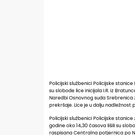
Policijski službenici Policijske stanic
su slobode lice inicijala I.R. iz Brat
Naredbi Osnovnog suda Srebrenica z
prekršaje. Lice je u dalju nadležnost
Policijski službenici Policijske stani
godine oko 14,30 časova lišili su slobod
raspisana Centralna potjernica po 