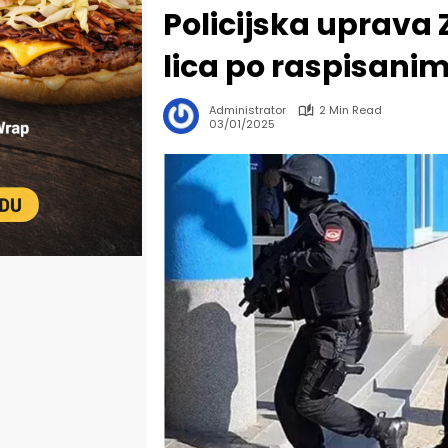
Policijska uprava
lica po raspisani
Administrator
2 Min Read
03/01/2025