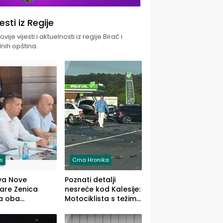
jesti iz Regije
vije vijesti i aktuelnosti iz regije Birač i
nih opština.
is
Crna Hronika
va Nove
Poznati detalji
zare Zenica
nesreće kod Kalesije:
a oba
Motociklista s težim,
dloga Vlade
dvoje vozača s
Ustrajni da je
lakšim povredama