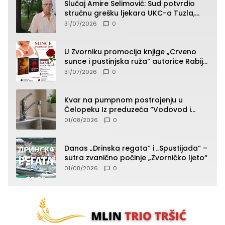
Slučaj Amire Selimović: Sud potvrdio
stručnu grešku ljekara UKC-a Tuzla,
presudan dokaz ostala obdukcija
31/07/2026
0
U Zvorniku promocija knjige „Crveno
sunce i pustinjska ruža“ autorice Rabije
Avdić-Hamidović
31/07/2026
0
Kvar na pumpnom postrojenju u
Čelopeku Iz preduzeća “Vodovod i
komunalije”
01/08/2026
0
Danas „Drinska regata“ i „Spustijada“ –
sutra zvanično počinje „Zvorničko ljeto“
01/08/2026
0