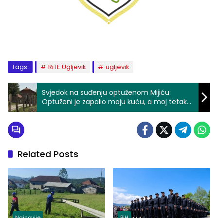
Tags:
RiTE Ugljevik
ugljevik
Svjedok na suđenju optuženom Mijiću:
Optuženi je zapalio moju kuću, a moj tetak
ga je gledao kako to radi
Related Posts
Najnovije
BiH