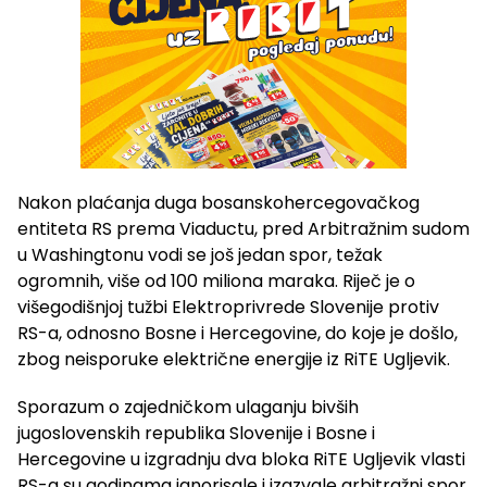
Nakon plaćanja duga bosanskohercegovačkog
entiteta RS prema Viaductu, pred Arbitražnim sudom
u Washingtonu vodi se još jedan spor, težak
ogromnih, više od 100 miliona maraka. Riječ je o
višegodišnjoj tužbi Elektroprivrede Slovenije protiv
RS-a, odnosno Bosne i Hercegovine, do koje je došlo,
zbog neisporuke električne energije iz RiTE Ugljevik.
Sporazum o zajedničkom ulaganju bivših
jugoslovenskih republika Slovenije i Bosne i
Hercegovine u izgradnju dva bloka RiTE Ugljevik vlasti
RS-a su godinama ignorisale i izazvale arbitražni spor