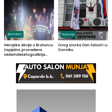
BRATUNAC
Najnovije
Herojska akcija u Bratuncu:
Ovog utorka Dan žalosti i u
Uspješno pronađena
Zvorniku
sedamdesetogodišnja
Ivanka Lazić, rodom iz
Kravice.