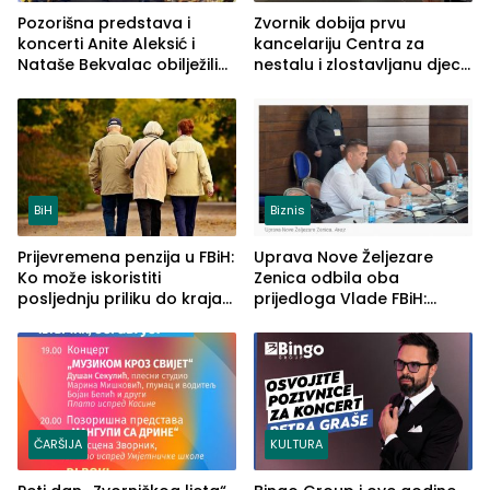
Pozorišna predstava i
Zvornik dobija prvu
koncerti Anite Aleksić i
kancelariju Centra za
Nataše Bekvalac obilježili
nestalu i zlostavljanu djecu
četvrto veče Zvorničkog
u RS-u
ljeta (FOTO)
BiH
Biznis
Prijevremena penzija u FBiH:
Uprava Nove Željezare
Ko može iskoristiti
Zenica odbila oba
posljednju priliku do kraja
prijedloga Vlade FBiH:
2026. godine
Ustrajni da je stečaj jedino
rješenje
ČARŠIJA
KULTURA