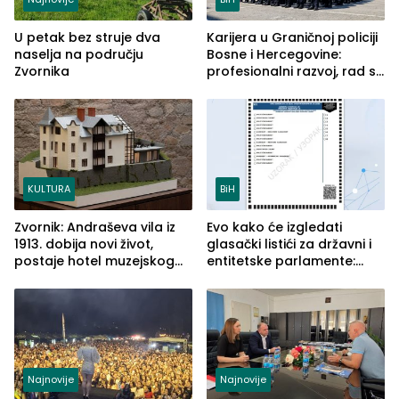
U petak bez struje dva
Karijera u Graničnoj policiji
naselja na području
Bosne i Hercegovine:
Zvornika
profesionalni razvoj, rad sa
savremenom opremom i
služba građanima
KULTURA
BiH
Zvornik: Andraševa vila iz
Evo kako će izgledati
1913. dobija novi život,
glasački listići za državni i
postaje hotel muzejskog
entitetske parlamente:
tipa
Najveće izmjene biće
vidljive na njima
Najnovije
Najnovije