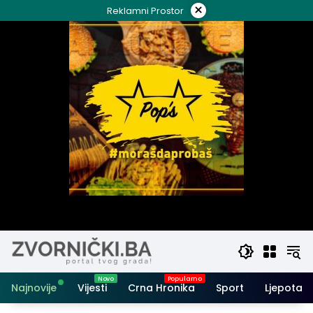
Skip
×
Reklamni Prostor
to
content
Najnovije
Vijesti
Crna Hronika
Sport
Ljepota i 