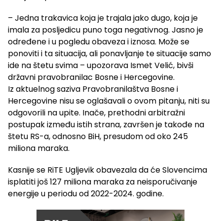
– Jedna trakavica koja je trajala jako dugo, koja je
imala za posljedicu puno toga negativnog. Jasno je
određene i u pogledu obaveza i iznosa. Može se
ponoviti i ta situacija, ali ponavljanje te situacije samo
ide na štetu svima – upozorava Ismet Velić, bivši
državni pravobranilac Bosne i Hercegovine.
Iz aktuelnog saziva Pravobranilaštva Bosne i
Hercegovine nisu se oglašavali o ovom pitanju, niti su
odgovorili na upite. Inače, prethodni arbitražni
postupak između istih strana, završen je takođe na
štetu RS-a, odnosno BiH, presudom od oko 245
miliona maraka.
Kasnije se RiTE Ugljevik obavezala da će Slovencima
isplatiti još 127 miliona maraka za neisporučivanje
energije u periodu od 2022-2024. godine.