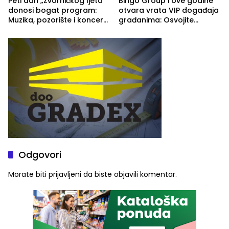
Peti dan „Zvorničkog ljeta“
Bingo Group i ove godine
donosi bogat program:
otvara vrata VIP događaja
Muzika, pozorište i koncert
građanima: Osvojite
Stoje
ulaznice za koncert Petra
Graše
Odgovori
Morate biti
prijavljeni
da biste objavili komentar.