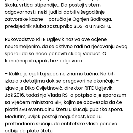
škola, vrtića, stipendije… Da postoji sistem
odgovornosti, neki ljudi bi dobili višegodišnje
zatvorske kazne – poručio je Ognjen Bodiroga,
predsjednik Kluba zastupnika SDS-a u NSRS-u.
Rukovodstvo RiTE Ugljevik naziva ove ocjene
neutemeljenim, da se aktivno radi na rješavanju ovog
spora i da se neće ponoviti slučaj Viaduct. O
konačnoj cifri, ipak, bez odgovora.
– Koliko je cijeli taj spor, ne znamo tačno. Ne bih
izlazio s detaljima dok se pregovori ne okončaju –
izjavio je Diko Cvijetinović, direktor RiTE Ugljevik.
Još 2016. tadašnja Vlada RS-a potpisala je sporazum
sa Vijećem ministara BiH, kojim se obavezala da će
platiti svu eventualnu štetu u slučaju gubitka spora.
Međutim, uvijek postoji mogućnost, kao i u
prethodnom slučaju, da entitetske vlasti ponovo
odbiju da plate štetu.