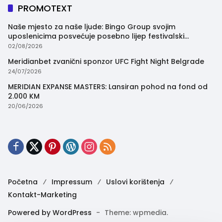
PROMOTEXT
Naše mjesto za naše ljude: Bingo Group svojim
uposlenicima posvećuje posebno lijep festivalski
trenutak
02/08/2026
Meridianbet zvanični sponzor UFC Fight Night Belgrade
24/07/2026
MERIDIAN EXPANSE MASTERS: Lansiran pohod na fond od
2.000 KM
20/06/2026
Početna
Impressum
Uslovi korištenja
Kontakt-Marketing
Powered by WordPress
-
Theme: wpmedia.