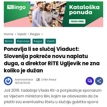
Home
Vijesti
Regija
Biznis
Najnovije
Regija
Vijesti
Ponavlja li se slučaj Viaduct:
Slovenija pokreće novu naplatu
duga, a direktor RiTE Ugljevik ne zna
koliko je dužan
Administrator
2 Min Read
18/09/2025
Još 2016. tadašnja Vlada RS-a potpisala je sporazum
sa Vijećem ministara BiH, kojim se obavezala da će
platiti svu eventualnu štetu u slučaju gubitka spora