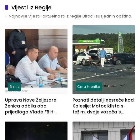
Vijesti iz Regije
– Najnovije vijesti i aktuelnosti iz regije Birač i susjednih opština.
Biznis
Crna Hronika
Uprava Nove Željezare
Poznati detalji nesreće kod
Zenica odbila oba
Kalesije: Motociklista s
prijedloga Vlade FBiH:
težim, dvoje vozača s
Ustrajni da je stečaj jedino
lakšim povredama
rješenje