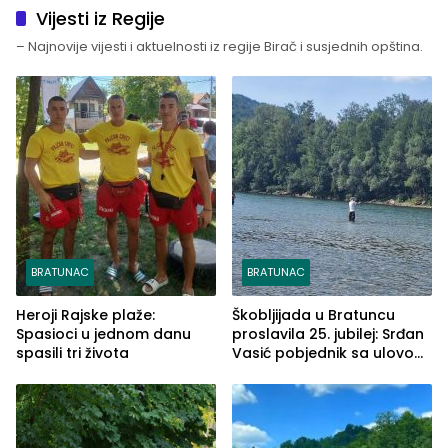
Vijesti iz Regije
– Najnovije vijesti i aktuelnosti iz regije Birač i susjednih opština.
BRATUNAC
BRATUNAC
Heroji Rajske plaže:
Škobljijada u Bratuncu
Spasioci u jednom danu
proslavila 25. jubilej: Srđan
spasili tri života
Vasić pobjednik sa ulovom
od 2.040 grama (FOTO)