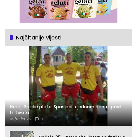
Najčitanije vijesti
Heroji Rajske plaže: Spasioci u jednom danu spasili
tri života
09/08/2026
0