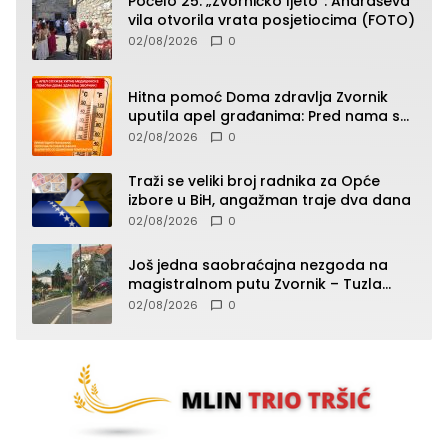
Počelo 25. „Zvorničko ljeto“: Andraševa
vila otvorila vrata posjetiocima (FOTO)
02/08/2026
0
Hitna pomoć Doma zdravlja Zvornik
uputila apel građanima: Pred nama su
temperature do 40°C, oprez zbog
02/08/2026
0
toplotnog udara
Traži se veliki broj radnika za Opće
izbore u BiH, angažman traje dva dana
02/08/2026
0
Još jedna saobraćajna nezgoda na
magistralnom putu Zvornik – Tuzla
(FOTO)
02/08/2026
0