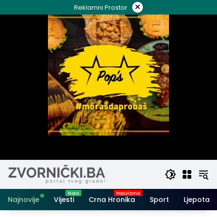
Skip
×
Reklamni Prostor
to
content
Najnovije
Vijesti
Crna Hronika
Sport
Ljepota i 