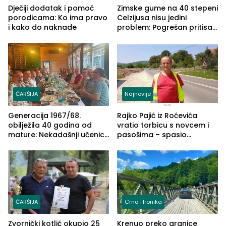
Dječiji dodatak i pomoć
Zimske gume na 40 stepeni
porodicama: Ko ima pravo
Celzijusa nisu jedini
i kako do naknade
problem: Pogrešan pritisak
može biti mnogo opasniji
ČARŠIJA
Najnovije
Generacija 1967/68.
Rajko Pajić iz Roćevića
obilježila 40 godina od
vratio torbicu s novcem i
mature: Nekadašnji učenici
pasošima – spasio
TŠC-a okupili se u Zvorniku
porodično ljetovanje u
(FOTO)
Grčkoj
ČARŠIJA
Crna Hronika
Zvornički kotlić okupio 25
Krenuo preko granice