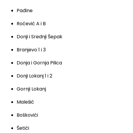
Pađine
Roćević A i B
Donji i Srednji Šepak
Branjevo 1 i 3
Donja i Gornja Pilica
Donji Lokanj 1 i 2
Gornji Lokanj
Malešić
Boškovići
Šetići