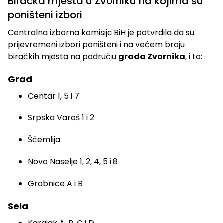
Biračka mjesta u Zvorniku na kojima su
poništeni izbori
Centralna izborna komisija BiH je potvrdila da su
prijevremeni izbori poništeni i na većem broju
biračkih mjesta na području
grada Zvornika
, i to:
Grad
Centar 1, 5 i 7
Srpska Varoš 1 i 2
Šćemlija
Novo Naselje 1, 2, 4, 5 i 8
Grobnice A i B
Sela
Karajak A, B, C i D