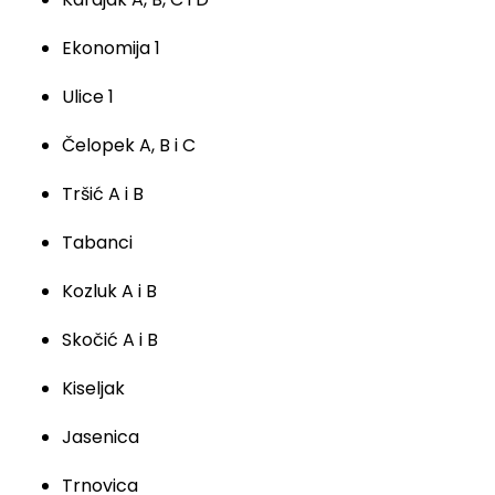
Ekonomija 1
Ulice 1
Čelopek A, B i C
Tršić A i B
Tabanci
Kozluk A i B
Skočić A i B
Kiseljak
Jasenica
Trnovica