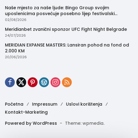
Naše mjesto za naše ljude: Bingo Group svojim
uposlenicima posvećuje posebno lijep festivalski
trenutak
02/08/2026
Meridianbet zvanični sponzor UFC Fight Night Belgrade
24/07/2026
MERIDIAN EXPANSE MASTERS: Lansiran pohod na fond od
2.000 KM
20/06/2026
Početna
Impressum
Uslovi korištenja
Kontakt-Marketing
Powered by WordPress
-
Theme: wpmedia.