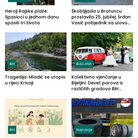
Heroji Rajske plaže:
Škobljijada u Bratuncu
Spasioci u jednom danu
proslavila 25. jubilej: Srđan
spasili tri života
Vasić pobjednik sa ulovom
od 2.040 grama (FOTO)
BiH
BIJELJINA
Tragedija: Mladić se utopio
Kolektivno vjenčanje u
u rijeci Krivaji
Bijeljini: Devet parova iz
različitih gradova BiH
izgovorilo sudbonosno da
BiH
Najnovije