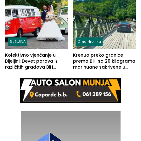
BIJELJINA
Crna Hronika
Kolektivno vjenčanje u
Krenuo preko granice
Bijeljini: Devet parova iz
prema BiH sa 20 kilograma
različitih gradova BiH
marihuane sakrivene u
izgovorilo sudbonosno da
automobilu