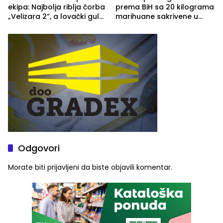
ekipa: Najbolja riblja čorba
prema BiH sa 20 kilograma
„Velizara 2“, a lovački gulaš
marihuane sakrivene u
„Red i Zaprska“ (FOTO)
automobilu
Odgovori
Morate biti
prijavljeni
da biste objavili komentar.