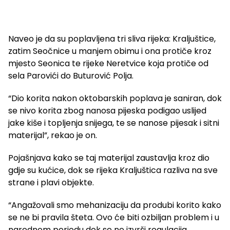
Naveo je da su poplavljena tri sliva rijeka: Kraljuštice,
zatim Seočnice u manjem obimu i ona protiče kroz
mjesto Seonica te rijeke Neretvice koja protiče od
sela Parovići do Buturović Polja.
“Dio korita nakon oktobarskih poplava je saniran, dok
se nivo korita zbog nanosa pijeska podigao uslijed
jake kiše i topljenja snijega, te se nanose pijesak i sitni
materijal”, rekao je on.
Pojašnjava kako se taj materijal zaustavlja kroz dio
gdje su kućice, dok se rijeka Kraljuštica razliva na sve
strane i plavi objekte.
“Angažovali smo mehanizaciju da produbi korito kako
se ne bi pravila šteta. Ovo će biti ozbiljan problem i u
narednom periodu dok se ne izvrši regulacija