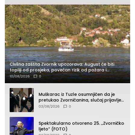
Civilna zaštita Zvornik upozorava: August će biti
topliji od prosjeka, povećan rizik od požara i
nestašice vode
10/08/2026
0
Muškarac iz Tuzle osumnjičen da je
pretukao Zvorničanina, slučaj prijavljen
tužilaštvu
03/08/2026
0
Spektakularno otvoreno 25. „Zvorničko
ljeto“ (FOTO)