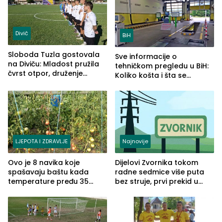
Divič
BiH
Sloboda Tuzla gostovala
Sve informacije o
na Diviču: Mladost pružila
tehničkom pregledu u BiH:
čvrst otpor, druženje
Koliko košta i šta se
nastavljeno uz obalu
pregleda
jezera
LJEPOTA I ZDRAVLJE
Najnovije
Ovo je 8 navika koje
Dijelovi Zvornika tokom
spašavaju baštu kada
radne sedmice više puta
temperature pređu 35
bez struje, prvi prekid u
stepeni
ponedjeljak