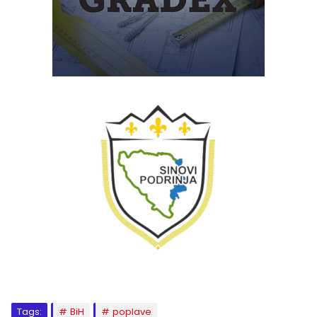
Tags:
BiH
poplave