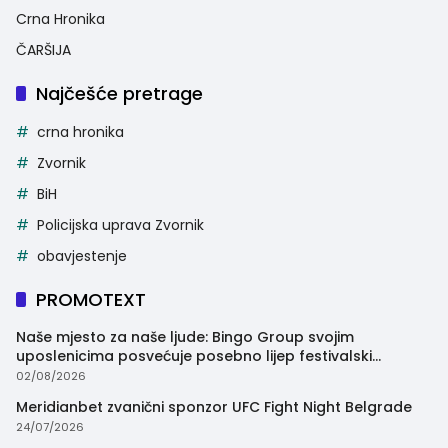
Crna Hronika
ČARŠIJA
Najčešće pretrage
crna hronika
Zvornik
BiH
Policijska uprava Zvornik
obavjestenje
PROMOTEXT
Naše mjesto za naše ljude: Bingo Group svojim
uposlenicima posvećuje posebno lijep festivalski
trenutak
02/08/2026
Meridianbet zvanični sponzor UFC Fight Night Belgrade
24/07/2026