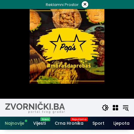
Skip
×
Reklamni Prostor
to
content
Najnovije
Vijesti
Crna Hronika
Sport
Ljepota i 