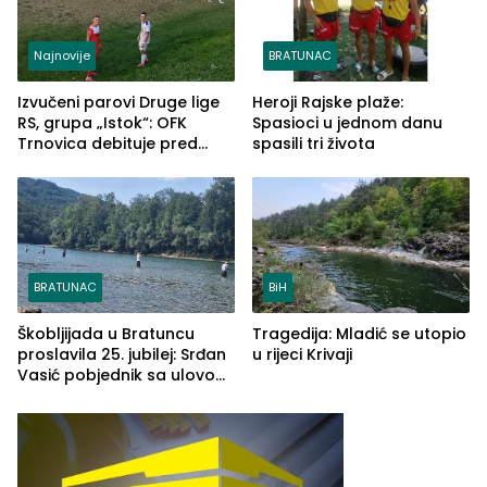
Najnovije
BRATUNAC
Izvučeni parovi Druge lige
Heroji Rajske plaže:
RS, grupa „Istok“: OFK
Spasioci u jednom danu
Trnovica debituje pred
spasili tri života
domaćim navijačima protiv
Drine HE
BRATUNAC
BiH
Škobljijada u Bratuncu
Tragedija: Mladić se utopio
proslavila 25. jubilej: Srđan
u rijeci Krivaji
Vasić pobjednik sa ulovom
od 2.040 grama (FOTO)