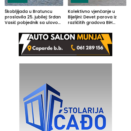
Škobljijada u Bratuncu
Kolektivno vjenčanje u
proslavila 25. jubilej: Srđan
Bijeljini: Devet parova iz
Vasić pobjednik sa ulovom
različitih gradova BiH
od 2.040 grama (FOTO)
izgovorilo sudbonosno da