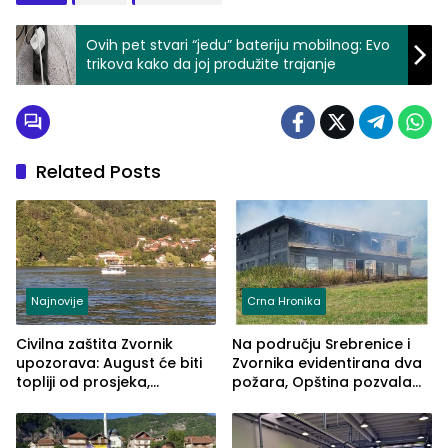
Ovih pet stvari “jedu” bateriju mobilnog: Evo
trikova kako da joj produžite trajanje
Related Posts
Najnovije
Crna Hronika
Civilna zaštita Zvornik
Na području Srebrenice i
upozorava: August će biti
Zvornika evidentirana dva
topliji od prosjeka,
požara, Opština pozvala
povećan rizik od požara i
na smirivanje tenzija
nestašice vode