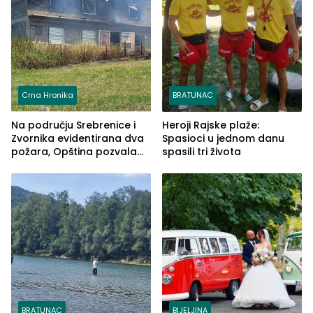
Crna Hronika
BRATUNAC
Na području Srebrenice i
Heroji Rajske plaže:
Zvornika evidentirana dva
Spasioci u jednom danu
požara, Opština pozvala
spasili tri života
na smirivanje tenzija
BRATUNAC
BIJELJINA