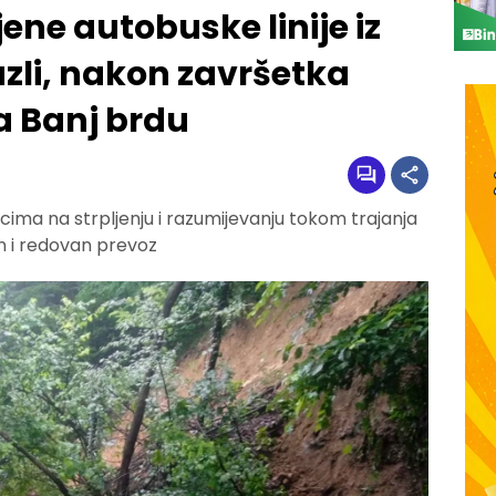
ne autobuske linije iz
li, nakon završetka
na Banj brdu
nicima na strpljenju i razumijevanju tokom trajanja
ran i redovan prevoz