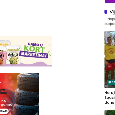
Vi
– Najno
susjed
BRA
Heroj
Spasi
danu s