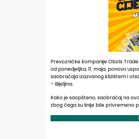
Prevozničke kompanije Obols Trade i 
od ponedjeljka, 11. maja, ponovo usp
saobraćaja izazvanog klizištem i o
– Bijeljina.
Kako je saopšteno, saobraćaj na ovoj
zbog čega su linije bile privremeno p