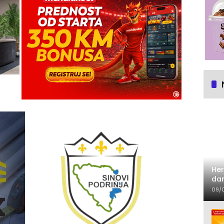
Her
dan
09/