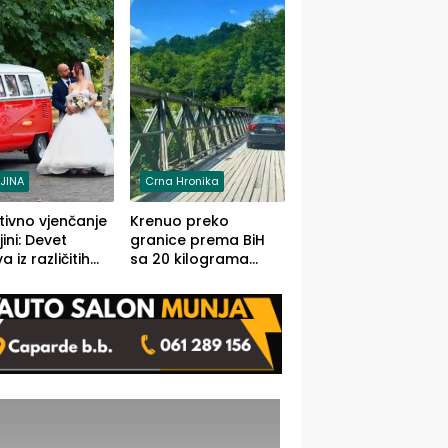
grama (FOTO)
LJINA
Crna Hronika
tivno vjenčanje
Krenuo preko
ljini: Devet
granice prema BiH
 iz različitih
sa 20 kilograma
va BiH
marihuane sakrivene
orilo
u automobilu
onosno da