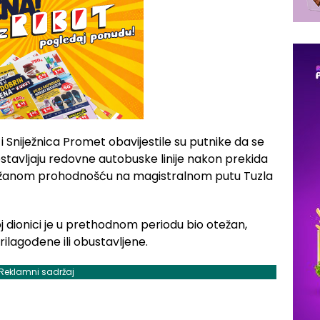
Sniježnica Promet obavijestile su putnike da se
ostavljaju redovne autobuske linije nakon prekida
težanom prohodnošću na magistralnom putu Tuzla
 dionici je u prethodnom periodu bio otežan,
rilagođene ili obustavljene.
Reklamni sadržaj