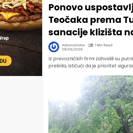
Ponovo uspostavlje
Teočaka prema Tuz
sanacije klizišta 
Administrator
1 Min Read
08/05/2026
Iz prevozničkih firmi zahvalili su put
prekida, ističući da je prioritet sigu