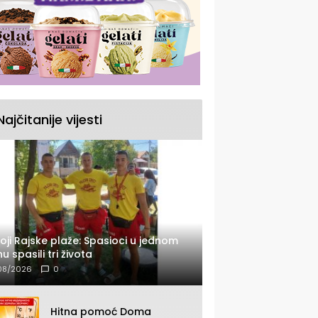
Najčitanije vijesti
oji Rajske plaže: Spasioci u jednom
u spasili tri života
08/2026
0
Hitna pomoć Doma