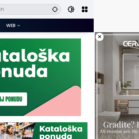
WEB
×