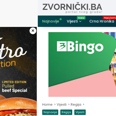
Skip
to
content
Najnovije
Vijesti
Crna Hronika
×
Home
Vijesti
Regija
Najnovije
Regija
Vijesti