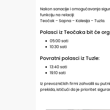
Nakon sanacije i omogućavanja sigurni
funkciju na relaciji:
Teočak – Sapna – Kalesija – Tuzla.
Polasci iz Teočaka bit će or
05:00 sati
10:30 sati
Povratni polasci iz Tuzle:
13:40 sati
19:10 sati
Iz prevozničkih firmi zahvalili su put
prekida, ističući da je prioritet sigur