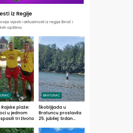
jesti iz Regije
vije vijesti i aktuelnosti iz regije Birač i
nih opština.
TUNAC
BRATUNAC
i Rajske plaže:
Škobljijada u
oci u jednom
Bratuncu proslavila
pasili tri života
25. jubilej: Srđan
Vasić pobjednik sa
ulovom od 2.040