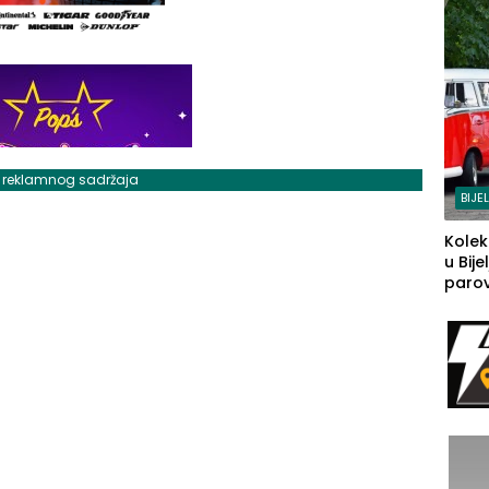
j reklamnog sadržaja
BIJE
Kolek
u Bije
parova
grado
izgov
sudb