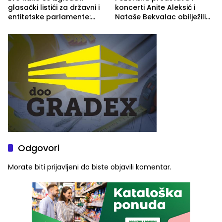
glasački listići za državni i
koncerti Anite Aleksić i
entitetske parlamente:
Nataše Bekvalac obilježili
Najveće izmjene biće
četvrto veče Zvorničkog
vidljive na njima
ljeta (FOTO)
Odgovori
Morate biti
prijavljeni
da biste objavili komentar.