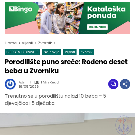
Home
Vijesti
Zvornik
LJEPOTA I ZDRAVLJE
Najnovije
Vijesti
Zvornik
Porodilište puno sreće: Rođeno deset
beba u Zvorniku
Admin1
1 Min Read
16/05/2026
Trenutno se u porodilištu nalazi 10 beba – 5
djevojčica i 5 dječaka.