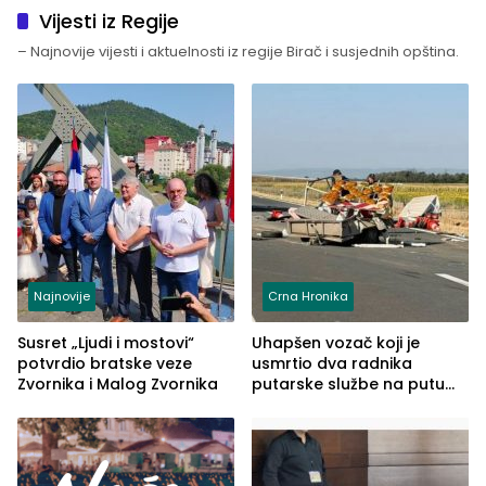
Vijesti iz Regije
– Najnovije vijesti i aktuelnosti iz regije Birač i susjednih opština.
Najnovije
Crna Hronika
Susret „Ljudi i mostovi“
Uhapšen vozač koji je
potvrdio bratske veze
usmrtio dva radnika
Zvornika i Malog Zvornika
putarske službe na putu
od Loznice prema Šapcu
(FOTO)