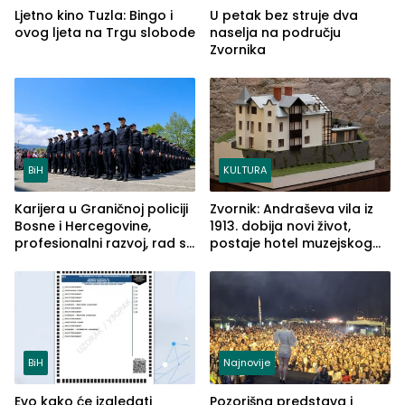
Ljetno kino Tuzla: Bingo i
U petak bez struje dva
ovog ljeta na Trgu slobode
naselja na području
Zvornika
BiH
KULTURA
Karijera u Graničnoj policiji
Zvornik: Andraševa vila iz
Bosne i Hercegovine,
1913. dobija novi život,
profesionalni razvoj, rad sa
postaje hotel muzejskog
savremenom opremom i
tipa
služba građanima
BiH
Najnovije
Evo kako će izgledati
Pozorišna predstava i