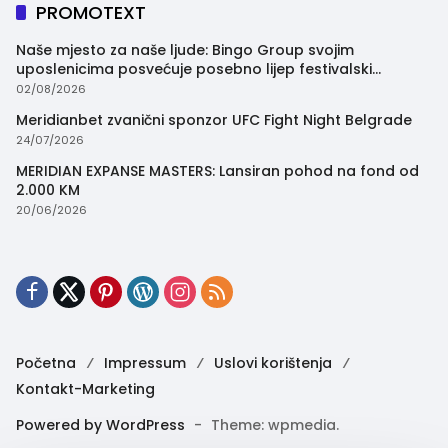
PROMOTEXT
Naše mjesto za naše ljude: Bingo Group svojim
uposlenicima posvećuje posebno lijep festivalski
trenutak
02/08/2026
Meridianbet zvanični sponzor UFC Fight Night Belgrade
24/07/2026
MERIDIAN EXPANSE MASTERS: Lansiran pohod na fond od
2.000 KM
20/06/2026
Početna
Impressum
Uslovi korištenja
Kontakt-Marketing
Powered by WordPress
-
Theme: wpmedia.