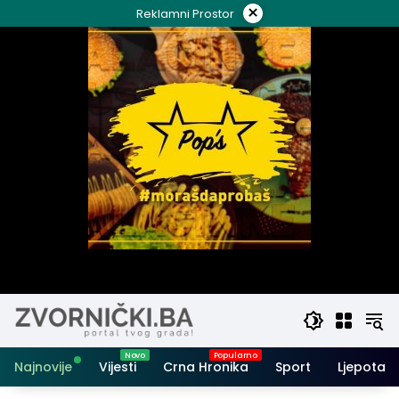
Skip
×
Reklamni Prostor
to
content
Najnovije
Vijesti
Crna Hronika
Sport
Ljepota i 