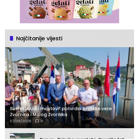
Najčitanije vijesti
Susret „Ljudi i mostovi“ potvrdio bratske veze
Zvornika i Malog Zvornika
07/08/2026
0