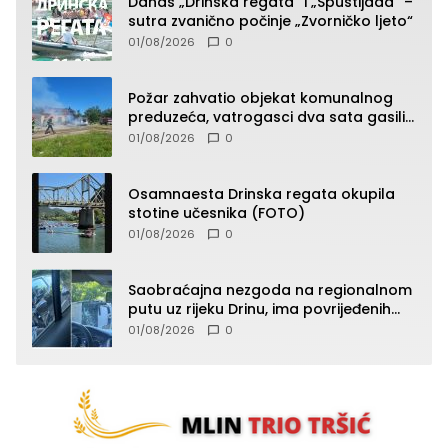
Danas „Drinska regata“ i „Spustijada“ –
sutra zvanično počinje „Zvorničko ljeto“
01/08/2026
0
Požar zahvatio objekat komunalnog
preduzeća, vatrogasci dva sata gasili
vatru (FOTO)
01/08/2026
0
Osamnaesta Drinska regata okupila
stotine učesnika (FOTO)
01/08/2026
0
Saobraćajna nezgoda na regionalnom
putu uz rijeku Drinu, ima povrijeđenih
lica (FOTO)
01/08/2026
0