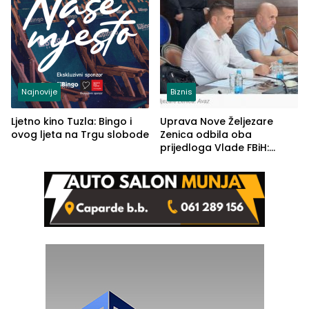
Najnovije
Biznis
Ljetno kino Tuzla: Bingo i
Uprava Nove Željezare
ovog ljeta na Trgu slobode
Zenica odbila oba
prijedloga Vlade FBiH:
Ustrajni da je stečaj jedino
rješenje