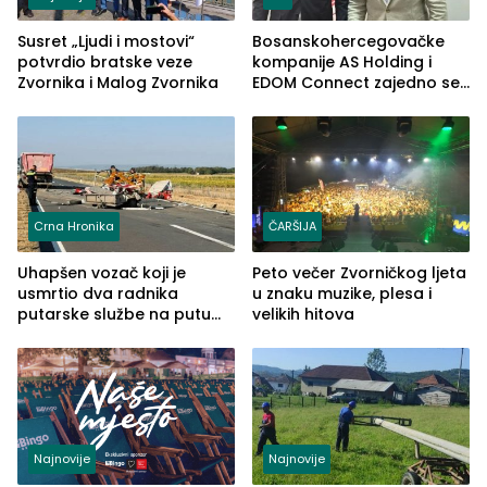
Susret „Ljudi i mostovi“
Bosanskohercegovačke
potvrdio bratske veze
kompanije AS Holding i
Zvornika i Malog Zvornika
EDOM Connect zajedno se
šire na tržište Maroka
Crna Hronika
ČARŠIJA
Uhapšen vozač koji je
Peto večer Zvorničkog ljeta
usmrtio dva radnika
u znaku muzike, plesa i
putarske službe na putu
velikih hitova
od Loznice prema Šapcu
(FOTO)
Najnovije
Najnovije