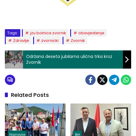
Tags:
jzu bolnica zvornik
obavjestenje
Zdravlje
zvornicki
Zvornik
Održana deseta jubilarna ulična trka kroz
Zvornik
Related Posts
Najnovije
BiH