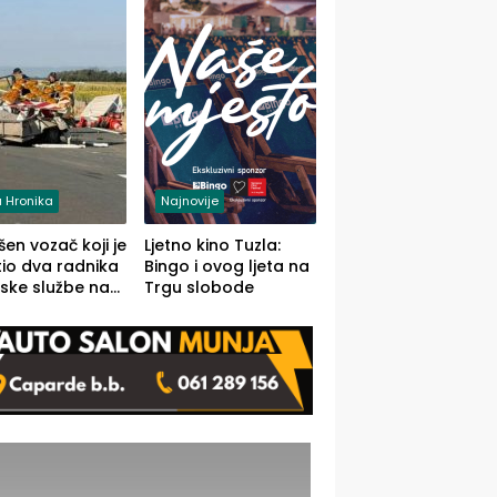
 Hronika
Najnovije
en vozač koji je
Ljetno kino Tuzla:
io dva radnika
Bingo i ovog ljeta na
ske službe na
Trgu slobode
od Loznice
a Šapcu
O)