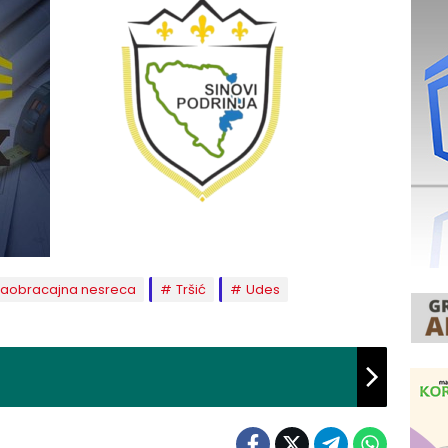
saobracajna nesreca
Tršić
Udes