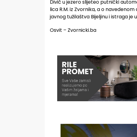
Divič u jezero slijeteo putnički au
lica R.M. iz Zvornika, a o navedenom
javnog tužilaštva Bijeljinu i istraga je 
Osvit – Zvornicki.ba