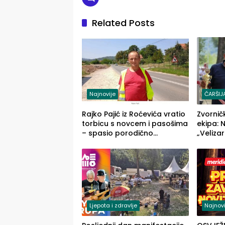
Related Posts
Najnovije
ČARŠIJ
Rajko Pajić iz Roćevića vratio
Zvornič
torbicu s novcem i pasošima
ekipa: 
– spasio porodično
„Velizar
ljetovanje u Grčkoj
„Red i 
Ljepota i zdravlje
Najnovi