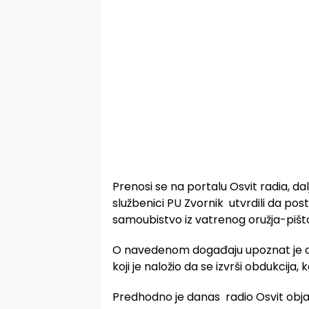
Prenosi se na portalu Osvit radia, dal
službenici PU Zvornik utvrdili da pos
samoubistvo iz vatrenog oružja-pišto
O navedenom događaju upoznat je dežu
koji je naložio da se izvrši obdukcija,
Predhodno je danas radio Osvit obja