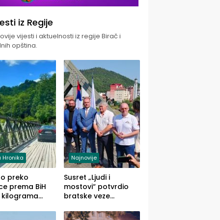
jesti iz Regije
vije vijesti i aktuelnosti iz regije Birač i
nih opština.
 Hronika
Najnovije
uo preko
Susret „Ljudi i
ce prema BiH
mostovi“ potvrdio
 kilograma
bratske veze
uane sakrivene
Zvornika i Malog
omobilu
Zvornika