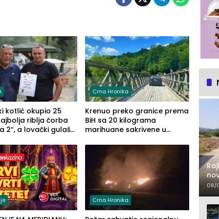
A
Crna Hronika
ki kotlić okupio 25
Krenuo preko granice prema
Najbolja riblja čorba
BiH sa 20 kilograma
a 2“, a lovački gulaš
marihuane sakrivene u
Zaprska“ (FOTO)
automobilu
Raj
nov
lje
08/
je
Crna Hronika