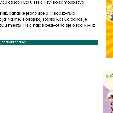
k, danas je jedno lice u Tršiću izvršilo
a. Naime, Policijskoj stanici Kozluk, danas je
u mjestu Tršić nalazi beživotno tijelo lica R.M. iz
Reklamni sadržaj