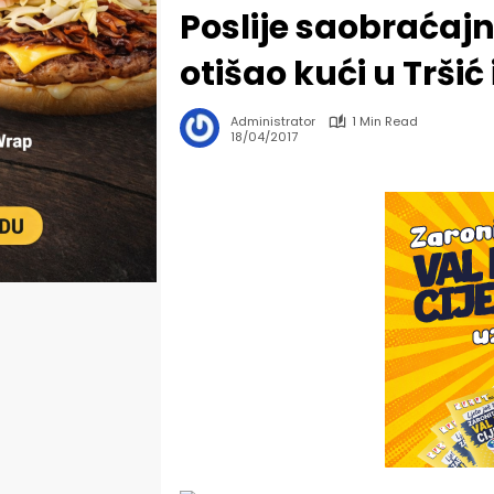
Poslije saobraćaj
otišao kući u Tršić
Administrator
1 Min Read
18/04/2017