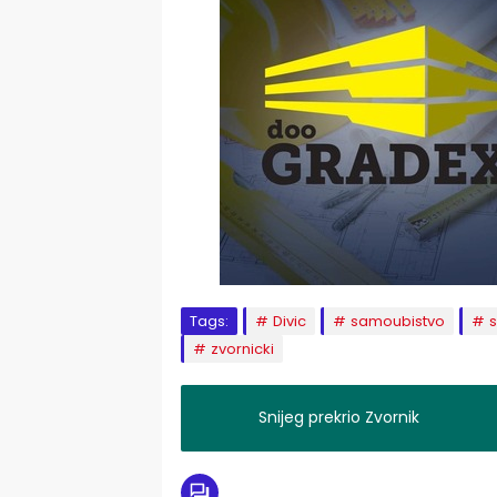
Tags:
Divic
samoubistvo
zvornicki
Snijeg prekrio Zvornik