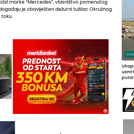
tomobil marke “Mercedes”, vlasništvo pomenutog
 događaju je obaviješten dežurni tužilac Okružnog
u toku.
Crna
Uhapš
usmrt
putar
putu 
prem
(FOT