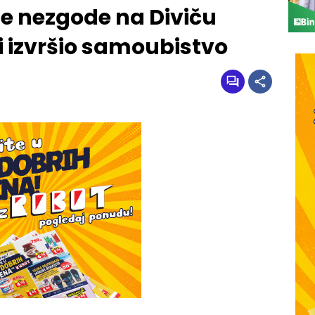
ne nezgode na Diviču
 i izvršio samoubistvo