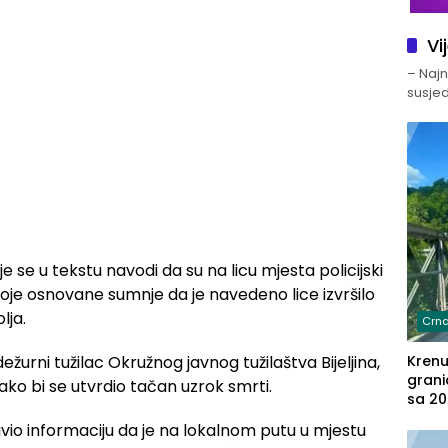
Vi
– Najno
susjed
je se u tekstu navodi da su na licu mjesta policijski
toje osnovane sumnje da je navedeno lice izvršilo
lja.
Crna
rni tužilac Okružnog javnog tužilaštva Bijeljina,
Kren
grani
 kako bi se utvrdio tačan uzrok smrti.
sa 20
marih
vio informaciju da je na lokalnom putu u mjestu
u aut