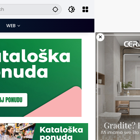
WEB
×