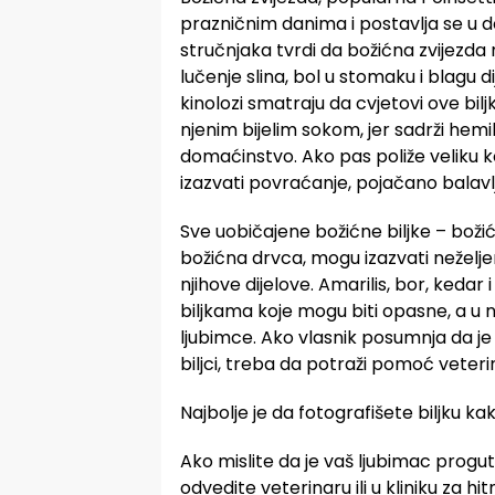
prazničnim danima i postavlja se u 
stručnjaka tvrdi da božićna zvijezda 
lučenje slina, bol u stomaku i blagu di
kinolozi smatraju da cvjetovi ove bilj
njenim bijelim sokom, jer sadrži hem
domaćinstvo. Ako pas poliže veliku k
izazvati povraćanje, pojačano balavljen
Sve uobičajene božićne biljke – božićn
božićna drvca, mogu izazvati neželje
njihove dijelove. Amarilis, bor, keda
biljkama koje mogu biti opasne, a u
ljubimce. Ako vlasnik posumnja da je 
biljci, treba da potraži pomoć veteri
Najbolje je da fotografišete biljku kak
Ako mislite da je vaš ljubimac progu
odvedite veterinaru ili u kliniku za hi