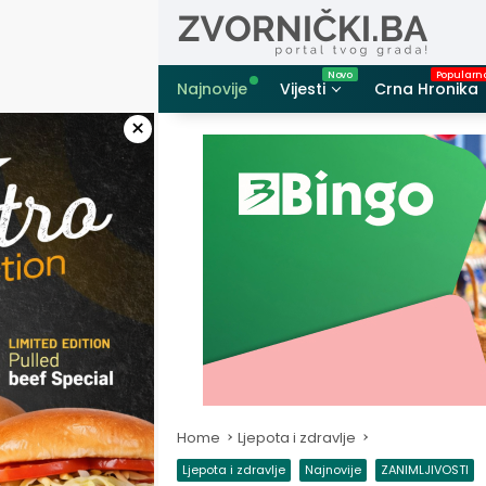
Skip
to
content
Najnovije
Vijesti
Crna Hronika
×
Home
Ljepota i zdravlje
Ljepota i zdravlje
Najnovije
ZANIMLJIVOSTI