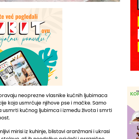
oravaju neoprezne vlasnike kućnih ljubimaca
ije koja usmrćuje njihove pse i mačke. Samo
usmrti kućnog ljubimca i između života i smrti
post.
vi mirisi iz kuhinje, blistavi aranžmani i ukrasi
olove, ali ih neodoljivo privlači i praznično