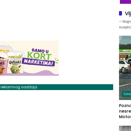
Vi
– Najno
susjed
j reklamnog sadržaja
Crna
Poznat
nesre
Motoc
dvoje
lakš