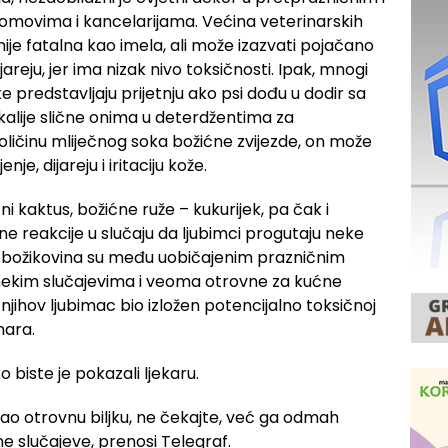
domovima i kancelarijama. Većina veterinarskih
nije fatalna kao imela, ali može izazvati pojačano
jareju, jer ima nizak nivo toksičnosti. Ipak, mnogi
ke predstavljaju prijetnju ako psi dođu u dodir sa
ikalije slične onima u deterdžentima za
oličinu mliječnog soka božićne zvijezde, on može
je, dijareju i iritaciju kože.
i kaktus, božićne ruže – kukurijek, pa čak i
ne reakcije u slučaju da ljubimci progutaju neke
r i božikovina su među uobičajenim prazničnim
 nekim slučajevima i veoma otrovne za kućne
njihov ljubimac bio izložen potencijalno toksičnoj
nara.
o biste je pokazali ljekaru.
tao otrovnu biljku, ne čekajte, već ga odmah
tne slučajeve, prenosi Telegraf.