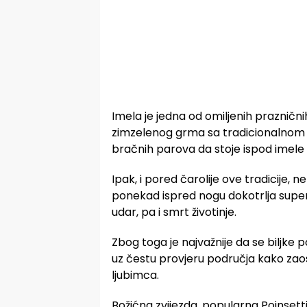
Imela je jedna od omiljenih prazničnih b
zimzelenog grma sa tradicionalnom u
bračnih parova da stoje ispod imele 
Ipak, i pored čarolije ove tradicije, 
ponekad ispred nogu dokotrlja super
udar, pa i smrt životinje.
Zbog toga je najvažnije da se biljk
uz čestu provjeru područja kako zaos
ljubimca.
Božićna zvijezda, popularna Poinsetti