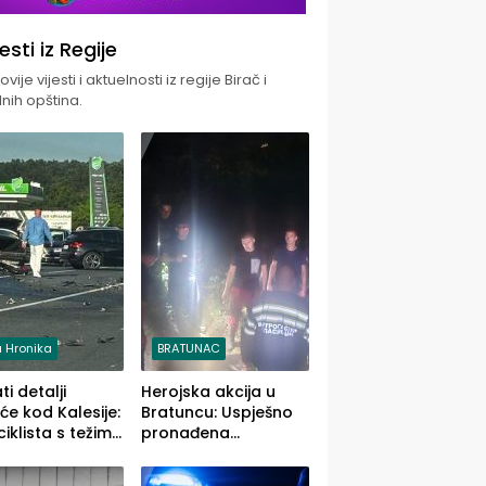
jesti iz Regije
vije vijesti i aktuelnosti iz regije Birač i
nih opština.
 Hronika
BRATUNAC
i detalji
Herojska akcija u
će kod Kalesije:
Bratuncu: Uspješno
iklista s težim,
pronađena
 vozača s
sedamdesetogodišnj
im povredama
a Ivanka Lazić,