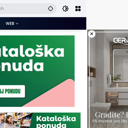
WEB
×