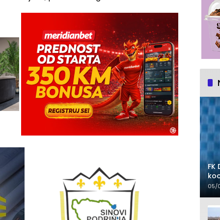
FK 
koo
05/