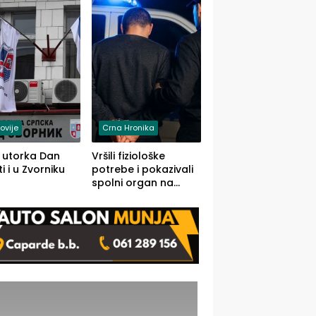
rodom iz Kravice.
ovije
Crna Hronika
 utorka Dan
Vršili fiziološke
i i u Zvorniku
potrebe i pokazivali
spolni organ na
javnom mjestu,
uslijedile kazne