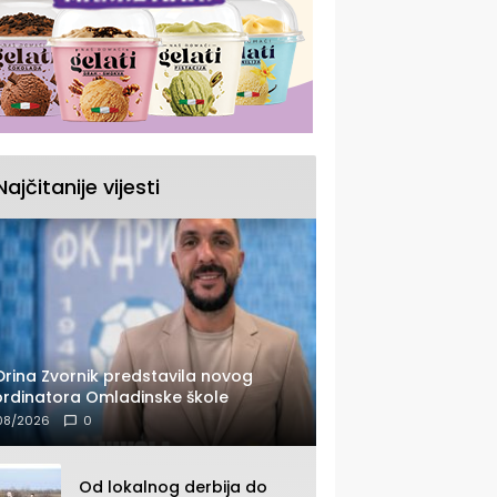
Najčitanije vijesti
Drina Zvornik predstavila novog
rdinatora Omladinske škole
08/2026
0
Od lokalnog derbija do