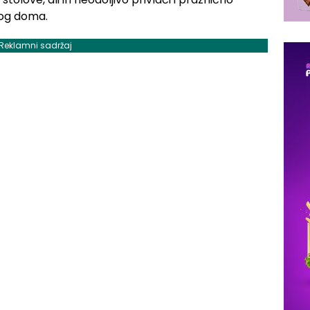
kog doma.
Reklamni sadržaj