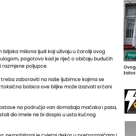
iljaka miliona ljudi koji uživaju u čaroliji ovog
Najn
logom, pogotovo kad je riječ o običaju budućih
i razmjene poljupce.
Ovog
žalost
ne treba zaboraviti na naše ljubimce kojima se
toksična bobica ove biljke može izazvati srčani
e postave na područja van domašaja mačaka i pasa,
tali dio imele ne bi dospio u usta kućnog
a, nezaobilazni je cvjetni dekor u pretprazničnim i