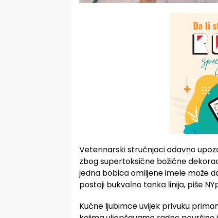
Veterinarski stručnjaci odavno upoz
zbog supertoksične božićne dekorac
jedna bobica omiljene imele može da 
postoji bukvalno tanka linija, piše NY
Kućne ljubimce uvijek privuku primamlji
kojima uljepšavamo radne površine i st