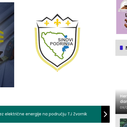
Her
dan
09/
ez električne energije na području TJ Zvornik