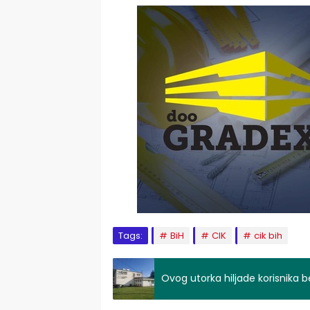
Tags:
BiH
CIK
cik bih
Ovog utorka hiljade korisnika b