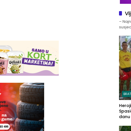
Vi
– Najno
susjed
BRA
Heroj
Spasi
danu s