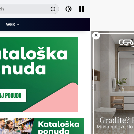
WEB
×