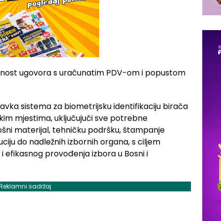
ijednost ugovora s uračunatim PDV-om i popustom
ka sistema za biometrijsku identifikaciju birača
ačkim mjestima, uključujući sve potrebne
šni materijal, tehničku podršku, štampanje
ibuciju do nadležnih izbornih organa, s ciljem
i efikasnog provođenja izbora u Bosni i
Reklamni sadržaj