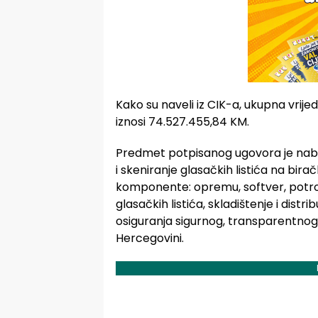
Kako su naveli iz CIK-a, ukupna vr
iznosi 74.527.455,84 KM.
Predmet potpisanog ugovora je nabav
i skeniranje glasačkih listića na bir
komponente: opremu, softver, potro
glasačkih listića, skladištenje i distr
osiguranja sigurnog, transparentnog 
Hercegovini.