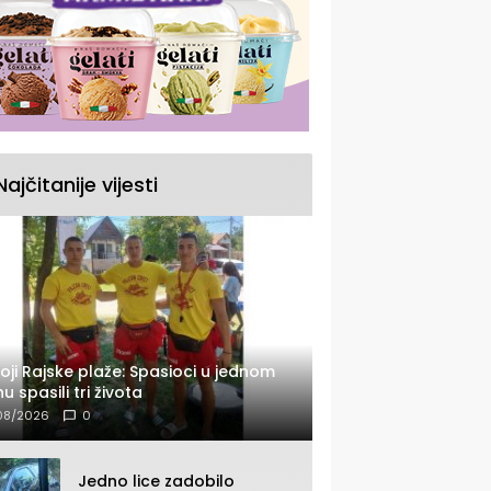
Najčitanije vijesti
oji Rajske plaže: Spasioci u jednom
u spasili tri života
08/2026
0
Jedno lice zadobilo