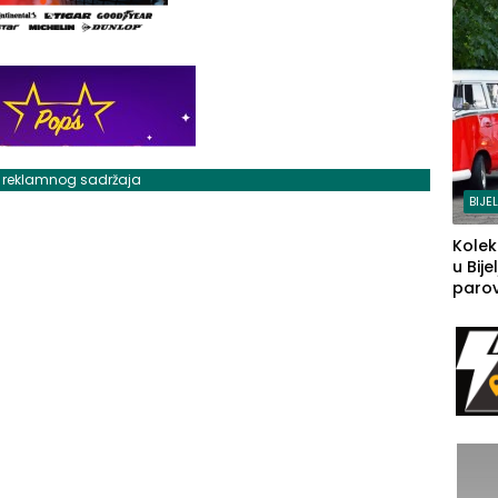
j reklamnog sadržaja
BIJE
Kolek
u Bije
parova
grado
izgov
sudb