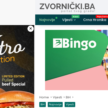
Skip
to
content
Najnovije
Vijesti
Crna Hronika
×
Home
Vijesti
BiH
BiH
Najnovije
Vijesti