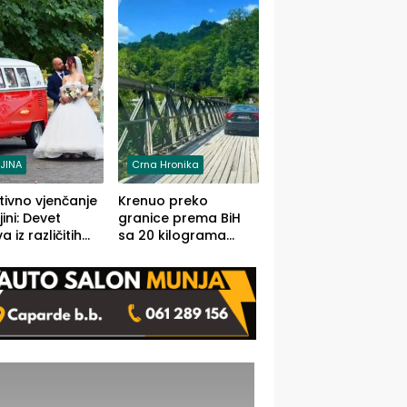
grama (FOTO)
LJINA
Crna Hronika
tivno vjenčanje
Krenuo preko
ljini: Devet
granice prema BiH
 iz različitih
sa 20 kilograma
va BiH
marihuane sakrivene
orilo
u automobilu
onosno da