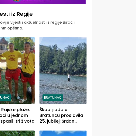
jesti iz Regije
vije vijesti i aktuelnosti iz regije Birač i
nih opština.
TUNAC
BRATUNAC
i Rajske plaže:
Škobljijada u
oci u jednom
Bratuncu proslavila
pasili tri života
25. jubilej: Srđan
Vasić pobjednik sa
ulovom od 2.040