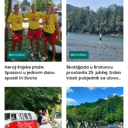
BRATUNAC
BRATUNAC
Heroji Rajske plaže:
Škobljijada u Bratuncu
Spasioci u jednom danu
proslavila 25. jubilej: Srđan
spasili tri života
Vasić pobjednik sa ulovom
od 2.040 grama (FOTO)