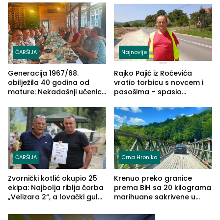
ČARŠIJA
Najnovije
Generacija 1967/68.
Rajko Pajić iz Roćevića
obilježila 40 godina od
vratio torbicu s novcem i
mature: Nekadašnji učenici
pasošima – spasio
TŠC-a okupili se u Zvorniku
porodično ljetovanje u
(FOTO)
Grčkoj
ČARŠIJA
Crna Hronika
Zvornički kotlić okupio 25
Krenuo preko granice
ekipa: Najbolja riblja čorba
prema BiH sa 20 kilograma
„Velizara 2“, a lovački gulaš
marihuane sakrivene u
„Red i Zaprska“ (FOTO)
automobilu