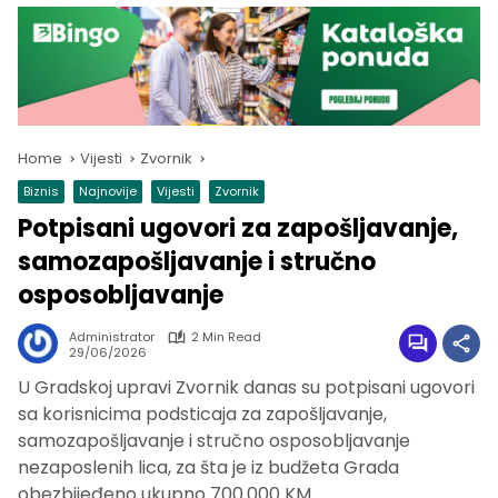
Home
Vijesti
Zvornik
Biznis
Najnovije
Vijesti
Zvornik
Potpisani ugovori za zapošljavanje,
samozapošljavanje i stručno
osposobljavanje
Administrator
2 Min Read
29/06/2026
U Gradskoj upravi Zvornik danas su potpisani ugovori
sa korisnicima podsticaja za zapošljavanje,
samozapošljavanje i stručno osposobljavanje
nezaposlenih lica, za šta je iz budžeta Grada
obezbijeđeno ukupno 700.000 KM.