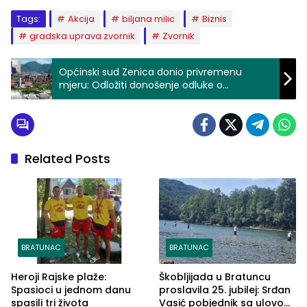
Tags:
Akcija
biljana milic
Biznis
gradska uprava zvornik
Zvornik
Općinski sud Zenica donio privremenu
mjeru: Odložiti donošenje odluke o
pokretanju stečajnog postupka u Novoj
Željezari Zenica
Related Posts
BRATUNAC
BRATUNAC
Heroji Rajske plaže:
Škobljijada u Bratuncu
Spasioci u jednom danu
proslavila 25. jubilej: Srđan
spasili tri života
Vasić pobjednik sa ulovom