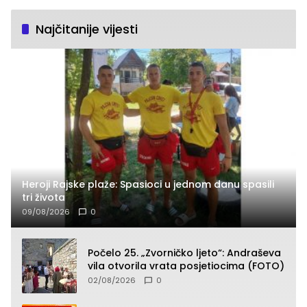
Najčitanije vijesti
Heroji Rajske plaže: Spasioci u jednom danu spasili
tri života
09/08/2026
0
Počelo 25. „Zvorničko ljeto“: Andraševa
vila otvorila vrata posjetiocima (FOTO)
02/08/2026
0