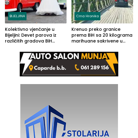
BIJELJINA
Crna Hronika
Kolektivno vjenčanje u
Krenuo preko granice
Bijeljini: Devet parova iz
prema BiH sa 20 kilograma
različitih gradova BiH
marihuane sakrivene u
izgovorilo sudbonosno da
automobilu