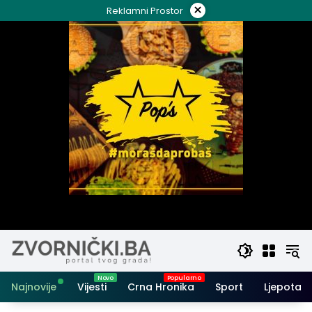
Skip
×
Reklamni Prostor
to
content
Najnovije
Vijesti
Crna Hronika
Sport
Ljepota i 