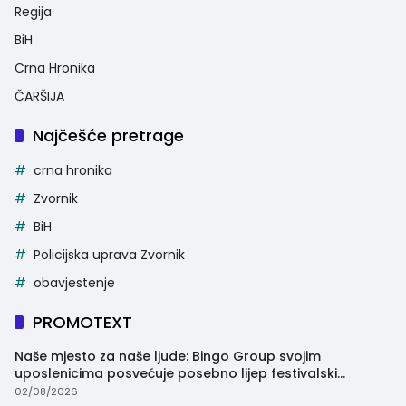
Regija
BiH
Crna Hronika
ČARŠIJA
Najčešće pretrage
crna hronika
Zvornik
BiH
Policijska uprava Zvornik
obavjestenje
PROMOTEXT
Naše mjesto za naše ljude: Bingo Group svojim
uposlenicima posvećuje posebno lijep festivalski
trenutak
02/08/2026