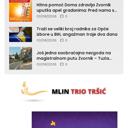
Hitna pomoć Doma zdravlja Zvornik
uputila apel građanima: Pred nama su
temperature do 40°C, oprez zbog
02/08/2026
0
toplotnog udara
Traži se veliki broj radnika za Opće
izbore u BiH, angažman traje dva dana
02/08/2026
0
Još jedna saobraćajna nezgoda na
magistralnom putu Zvornik – Tuzla
(FOTO)
02/08/2026
0