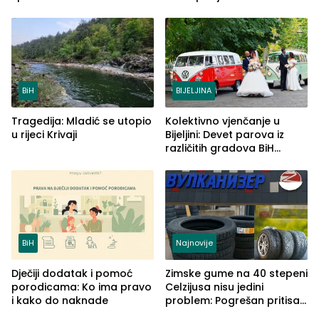
od 2.040 grama (FOTO)
BiH
BIJELJINA
Tragedija: Mladić se utopio
Kolektivno vjenčanje u
u rijeci Krivaji
Bijeljini: Devet parova iz
različitih gradova BiH
izgovorilo sudbonosno da
BiH
Najnovije
Dječiji dodatak i pomoć
Zimske gume na 40 stepeni
porodicama: Ko ima pravo
Celzijusa nisu jedini
i kako do naknade
problem: Pogrešan pritisak
može biti mnogo opasniji