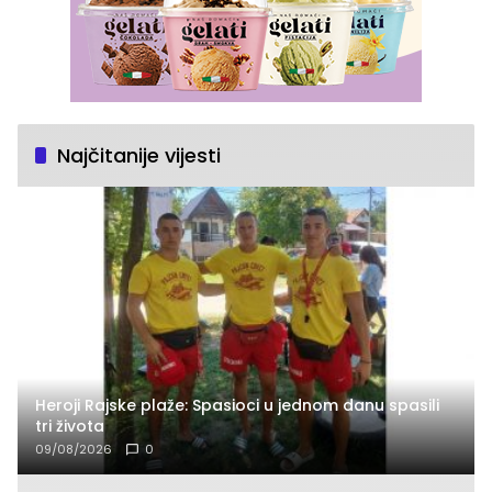
Najčitanije vijesti
Heroji Rajske plaže: Spasioci u jednom danu spasili
tri života
09/08/2026
0