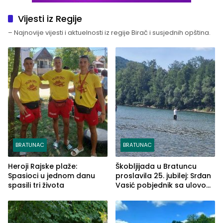
Vijesti iz Regije
– Najnovije vijesti i aktuelnosti iz regije Birač i susjednih opština.
BRATUNAC
BRATUNAC
Heroji Rajske plaže:
Škobljijada u Bratuncu
Spasioci u jednom danu
proslavila 25. jubilej: Srđan
spasili tri života
Vasić pobjednik sa ulovom
od 2.040 grama (FOTO)