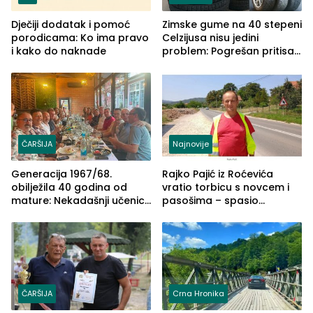
Dječiji dodatak i pomoć
Zimske gume na 40 stepeni
porodicama: Ko ima pravo
Celzijusa nisu jedini
i kako do naknade
problem: Pogrešan pritisak
može biti mnogo opasniji
ČARŠIJA
Najnovije
Generacija 1967/68.
Rajko Pajić iz Roćevića
obilježila 40 godina od
vratio torbicu s novcem i
mature: Nekadašnji učenici
pasošima – spasio
TŠC-a okupili se u Zvorniku
porodično ljetovanje u
(FOTO)
Grčkoj
ČARŠIJA
Crna Hronika