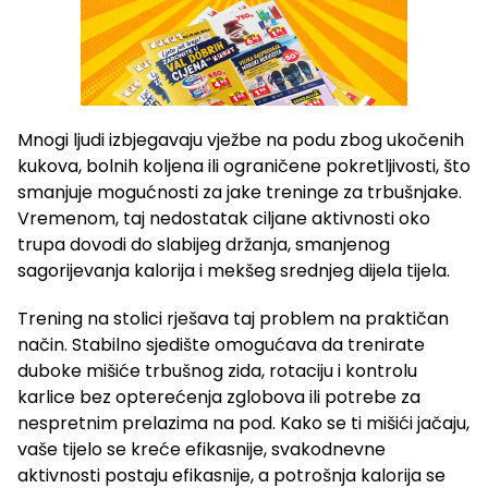
Mnogi ljudi izbjegavaju vježbe na podu zbog ukočenih
kukova, bolnih koljena ili ograničene pokretljivosti, što
smanjuje mogućnosti za jake treninge za trbušnjake.
Vremenom, taj nedostatak ciljane aktivnosti oko
trupa dovodi do slabijeg držanja, smanjenog
sagorijevanja kalorija i mekšeg srednjeg dijela tijela.
Trening na stolici rješava taj problem na praktičan
način. Stabilno sjedište omogućava da trenirate
duboke mišiće trbušnog zida, rotaciju i kontrolu
karlice bez opterećenja zglobova ili potrebe za
nespretnim prelazima na pod. Kako se ti mišići jačaju,
vaše tijelo se kreće efikasnije, svakodnevne
aktivnosti postaju efikasnije, a potrošnja kalorija se