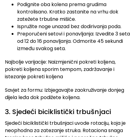
Podignite oba kolena prema grudima
kontrolisano. Kratko zastanite na vrhu dok
zatežete trbušne mišiće.
Ispružite noge unazad bez dodirivanja poda.
Preporučeni setovi i ponavljanja: Izvedite 3 seta
od 12 do 16 ponavljanja. Odmorite 45 sekundi
između svakog seta.
Najbolje varijacije: Naizmjenični pokreti koljena,
pokreti koljena sporim tempom, zadržavanje i
istezanje pokreti koljena
Savjet za formu: Izbjegavajte zaokruživanje donjeg
dijela leđa dok podižete koljena.
3. Sjedeći biciklistički trbušnjaci
Sjedeći biciklistički trbušnjaci uvode rotaciju, koja je
neophodna za zatezanje struka. Rotaciona snaga