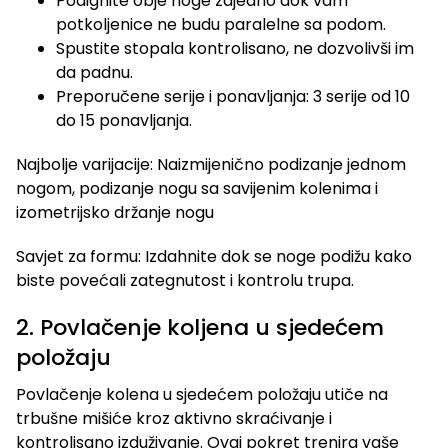
Podignite obje noge zajedno dok vam
potkoljenice ne budu paralelne sa podom.
Spustite stopala kontrolisano, ne dozvolivši im
da padnu.
Preporučene serije i ponavljanja: 3 serije od 10
do 15 ponavljanja.
Najbolje varijacije: Naizmijenično podizanje jednom
nogom, podizanje nogu sa savijenim kolenima i
izometrijsko držanje nogu
Savjet za formu: Izdahnite dok se noge podižu kako
biste povećali zategnutost i kontrolu trupa.
2. Povlačenje koljena u sjedećem
položaju
Povlačenje kolena u sjedećem položaju utiče na
trbušne mišiće kroz aktivno skraćivanje i
kontrolisano izduživanje. Ovaj pokret trenira vaše