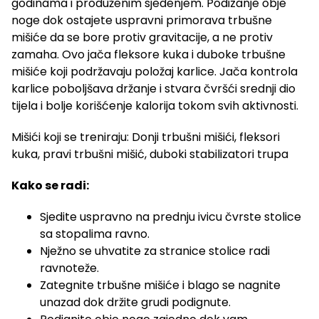
godinama i produženim sjedenjem. Podizanje obje
noge dok ostajete uspravni primorava trbušne
mišiće da se bore protiv gravitacije, a ne protiv
zamaha. Ovo jača fleksore kuka i duboke trbušne
mišiće koji podržavaju položaj karlice. Jača kontrola
karlice poboljšava držanje i stvara čvršći srednji dio
tijela i bolje korišćenje kalorija tokom svih aktivnosti.
Mišići koji se treniraju: Donji trbušni mišići, fleksori
kuka, pravi trbušni mišić, duboki stabilizatori trupa
Kako se radi:
Sjedite uspravno na prednju ivicu čvrste stolice
sa stopalima ravno.
Nježno se uhvatite za stranice stolice radi
ravnoteže.
Zategnite trbušne mišiće i blago se nagnite
unazad dok držite grudi podignute.