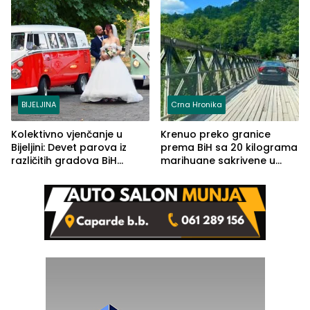
BIJELJINA
Crna Hronika
Kolektivno vjenčanje u
Krenuo preko granice
Bijeljini: Devet parova iz
prema BiH sa 20 kilograma
različitih gradova BiH
marihuane sakrivene u
izgovorilo sudbonosno da
automobilu