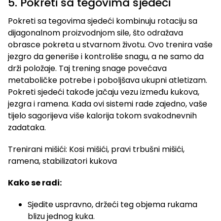
5. Pokreti sa tegovima sjedeći
Pokreti sa tegovima sjedeći kombinuju rotaciju sa
dijagonalnom proizvodnjom sile, što odražava
obrasce pokreta u stvarnom životu. Ovo trenira vaše
jezgro da generiše i kontroliše snagu, a ne samo da
drži položaje. Taj trening snage povećava
metaboličke potrebe i poboljšava ukupni atletizam.
Pokreti sjedeći takođe jačaju vezu između kukova,
jezgra i ramena. Kada ovi sistemi rade zajedno, vaše
tijelo sagorijeva više kalorija tokom svakodnevnih
zadataka.
Trenirani mišići: Kosi mišići, pravi trbušni mišići,
ramena, stabilizatori kukova
Kako se radi:
Sjedite uspravno, držeći teg objema rukama
blizu jednog kuka.