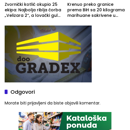
Zvornički kotlić okupio 25
Krenuo preko granice
ekipa: Najbolja riblja čorba
prema BiH sa 20 kilograma
„Velizara 2“, a lovački gulaš
marihuane sakrivene u
„Red i Zaprska“ (FOTO)
automobilu
Odgovori
Morate biti
prijavljeni
da biste objavili komentar.