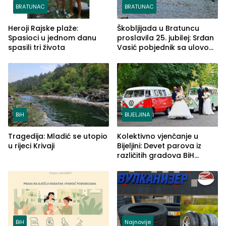
BRATUNAC
BRATUNAC
Heroji Rajske plaže:
Škobljijada u Bratuncu
Spasioci u jednom danu
proslavila 25. jubilej: Srđan
spasili tri života
Vasić pobjednik sa ulovom
od 2.040 grama (FOTO)
BiH
BIJELJINA
Tragedija: Mladić se utopio
Kolektivno vjenčanje u
u rijeci Krivaji
Bijeljini: Devet parova iz
različitih gradova BiH
izgovorilo sudbonosno da
BiH
Najnovije