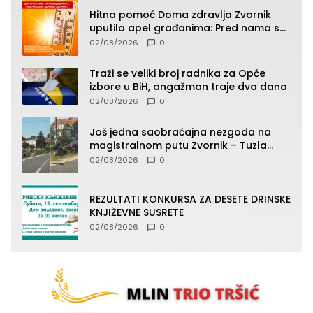
Hitna pomoć Doma zdravlja Zvornik
uputila apel građanima: Pred nama su
temperature do 40°C, oprez zbog
02/08/2026
0
toplotnog udara
Traži se veliki broj radnika za Opće
izbore u BiH, angažman traje dva dana
02/08/2026
0
Još jedna saobraćajna nezgoda na
magistralnom putu Zvornik – Tuzla
(FOTO)
02/08/2026
0
REZULTATI KONKURSA ZA DESETE DRINSKE
KNJIŽEVNE SUSRETE
02/08/2026
0