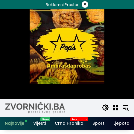
Skip
×
Reklamni Prostor
to
content
Najnovije
Vijesti
Crna Hronika
Sport
Ljepota i 