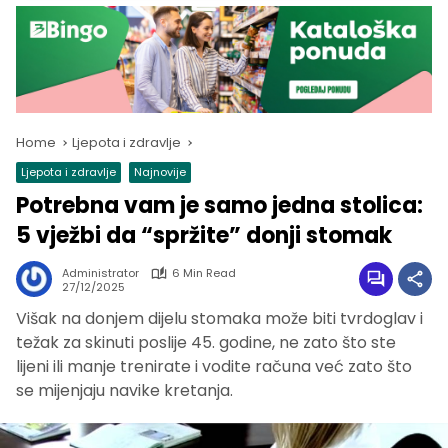
Home
Ljepota i zdravlje
Ljepota i zdravlje
Najnovije
Potrebna vam je samo jedna stolica:
5 vježbi da “spržite” donji stomak
Administrator
6 Min Read
27/12/2025
Višak na donjem dijelu stomaka može biti tvrdoglav i
težak za skinuti poslije 45. godine, ne zato što ste
lijeni ili manje trenirate i vodite računa već zato što
se mijenjaju navike kretanja.