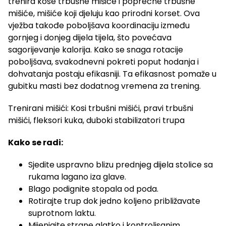
trenira kose trbušne mišiće i poprečne trbušne
mišiće, mišiće koji djeluju kao prirodni korset. Ova
vježba takođe poboljšava koordinaciju između
gornjeg i donjeg dijela tijela, što povećava
sagorijevanje kalorija. Kako se snaga rotacije
poboljšava, svakodnevni pokreti poput hodanja i
dohvatanja postaju efikasniji. Ta efikasnost pomaže u
gubitku masti bez dodatnog vremena za trening.
Trenirani mišići: Kosi trbušni mišići, pravi trbušni
mišići, fleksori kuka, duboki stabilizatori trupa
Kako se radi:
Sjedite uspravno blizu prednjeg dijela stolice sa
rukama lagano iza glave.
Blago podignite stopala od poda.
Rotirajte trup dok jedno koljeno približavate
suprotnom laktu.
Mijenjajte strane glatko i kontrolisanim