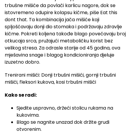
trbušne mišiće da povlači karlicu nagore, dok se
istovremeno odupire kolapsu kičme, piše Eat this
dont that. Ta kombinacija jača mišiće koji
spljošćavaju donji dio stomaka i podržavaju zdravlje
kičme. Pokreti koljena takođe blago povećavaju broj
otkucaja srca, pružajući metaboličku korist bez
velikog stresa. Za odrasle starije od 45 godina, ova
mješavina snage i blagog kondicioniranja djeluje
izuzetno dobro.
Trenirani mišići: Donji trbušni mišići, gornji trbušni
mišići, fleksori kukova, kosi trbušni mišići
Kako se radi:
Sjedite uspravno, držeći stolicu rukama na
kukovima.
Blago se nagnite unazad dok držite grudi
otvorenim.