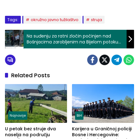
Tags:
okružno javno tužilaštvo
struja
Na suđenju za ratni zločin počinjen nad
Bošnjacima zarobljenim na Bijelom potoku
svjedočili stanovnici Đulića kojima je ubijeno
40 i 17 članova porodice
Related Posts
Najnovije
BiH
U petak bez struje dva
Karijera u Graničnoj policiji
naselja na području
Bosne i Hercegovine: