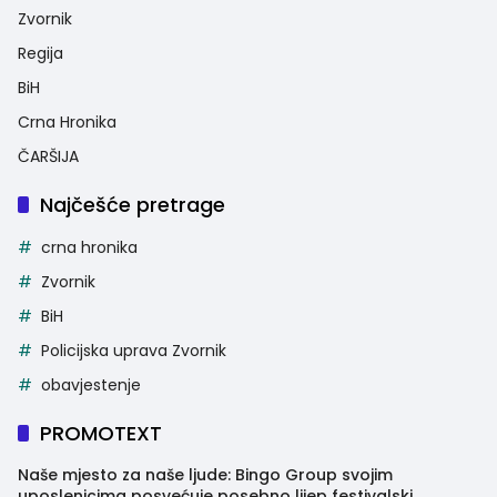
Zvornik
Regija
BiH
Crna Hronika
ČARŠIJA
Najčešće pretrage
crna hronika
Zvornik
BiH
Policijska uprava Zvornik
obavjestenje
PROMOTEXT
Naše mjesto za naše ljude: Bingo Group svojim
uposlenicima posvećuje posebno lijep festivalski