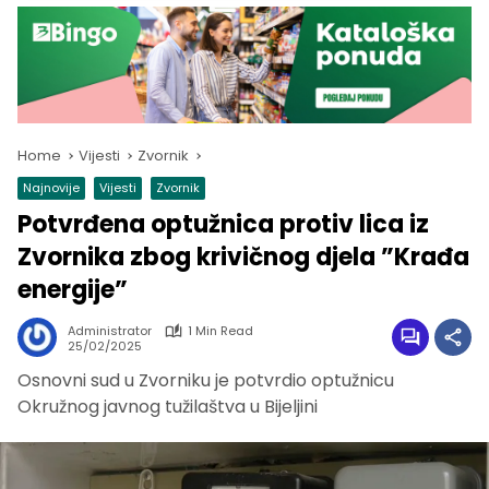
Home
Vijesti
Zvornik
Najnovije
Vijesti
Zvornik
Potvrđena optužnica protiv lica iz
Zvornika zbog krivičnog djela ”Krađa
energije”
Administrator
1 Min Read
25/02/2025
Osnovni sud u Zvorniku je potvrdio optužnicu
Okružnog javnog tužilaštva u Bijeljini