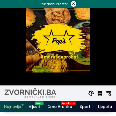
Skip
×
Reklamni Prostor
to
content
Najnovije
Vijesti
Crna Hronika
Sport
Ljepota i 