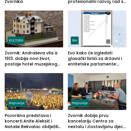
Zvornika
profesionalni razvoj, rad sa
savremenom opremom i
služba građanima
KULTURA
BiH
Zvornik: Andraševa vila iz
Evo kako će izgledati
1913. dobija novi život,
glasački listići za državni i
postaje hotel muzejskog
entitetske parlamente:
tipa
Najveće izmjene biće
vidljive na njima
Najnovije
Najnovije
Pozorišna predstava i
Zvornik dobija prvu
koncerti Anite Aleksić i
kancelariju Centra za
Nataše Bekvalac obilježili
nestalu i zlostavljanu djecu