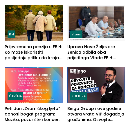
četvrto veče Zvorničkog
u RS-u
ljeta (FOTO)
BiH
Biznis
Prijevremena penzija u FBiH:
Uprava Nove Željezare
Ko može iskoristiti
Zenica odbila oba
posljednju priliku do kraja
prijedloga Vlade FBiH:
2026. godine
Ustrajni da je stečaj jedino
rješenje
ČARŠIJA
KULTURA
Peti dan „Zvorničkog ljeta“
Bingo Group i ove godine
donosi bogat program:
otvara vrata VIP događaja
Muzika, pozorište i koncert
građanima: Osvojite
Stoje
ulaznice za koncert Petra