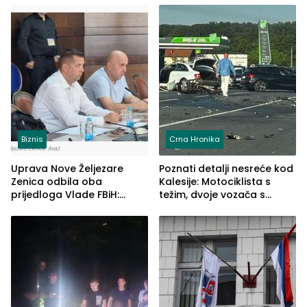
Biznis
Crna Hronika
Uprava Nove Željezare
Poznati detalji nesreće kod
Zenica odbila oba
Kalesije: Motociklista s
prijedloga Vlade FBiH:
težim, dvoje vozača s
Ustrajni da je stečaj jedino
lakšim povredama
rješenje