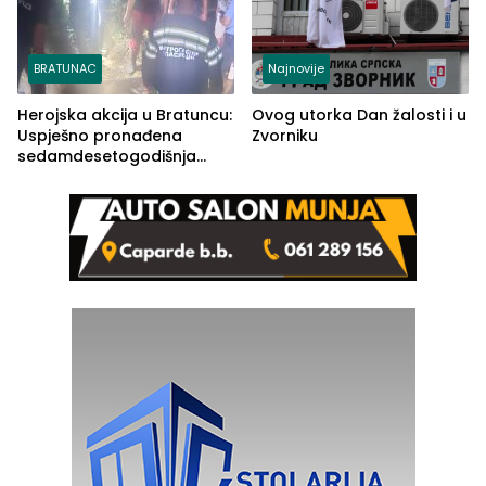
BRATUNAC
Najnovije
Herojska akcija u Bratuncu:
Ovog utorka Dan žalosti i u
Uspješno pronađena
Zvorniku
sedamdesetogodišnja
Ivanka Lazić, rodom iz
Kravice.