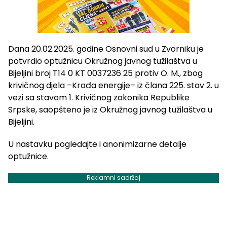
Dana 20.02.2025. godine Osnovni sud u Zvorniku je
potvrdio optužnicu Okružnog javnog tužilaštva u
Bijeljini broj T14 0 KT 0037236 25 protiv O. M., zbog
krivičnog djela –Krađa energije– iz člana 225. stav 2. u
vezi sa stavom 1. Krivičnog zakonika Republike
Srpske, saopšteno je iz Okružnog javnog tužilaštva u
Bijeljini.
U nastavku pogledajte i anonimizarne detalje
optužnice.
Reklamni sadržaj