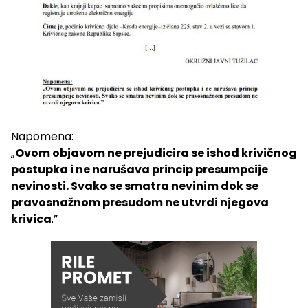
Napomena:
„
Ovom objavom ne prejudicira se ishod krivičnog
postupka i ne narušava princip presumpcije
nevinosti. Svako se smatra nevinim dok se
pravosnažnom presudom ne utvrdi njegova
krivica
.”