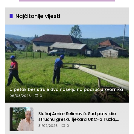
Najčitanije vijesti
U petak bez struje dva naselja na području Zvornika
06/08/2026
0
Slučaj Amire Selimović: Sud potvrdio
stručnu grešku ljekara UKC-a Tuzla,
presudan dokaz ostala obdukcija
31/07/2026
0