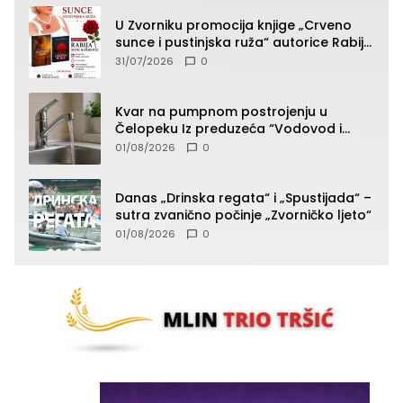
U Zvorniku promocija knjige „Crveno
sunce i pustinjska ruža“ autorice Rabije
Avdić-Hamidović
31/07/2026
0
Kvar na pumpnom postrojenju u
Čelopeku Iz preduzeća “Vodovod i
komunalije”
01/08/2026
0
Danas „Drinska regata“ i „Spustijada“ –
sutra zvanično počinje „Zvorničko ljeto“
01/08/2026
0