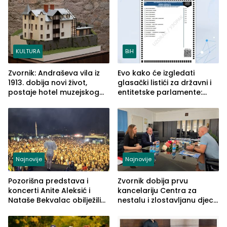
služba građanima
KULTURA
BiH
Zvornik: Andraševa vila iz
Evo kako će izgledati
1913. dobija novi život,
glasački listići za državni i
postaje hotel muzejskog
entitetske parlamente:
tipa
Najveće izmjene biće
vidljive na njima
Najnovije
Najnovije
Pozorišna predstava i
Zvornik dobija prvu
koncerti Anite Aleksić i
kancelariju Centra za
Nataše Bekvalac obilježili
nestalu i zlostavljanu djecu
četvrto veče Zvorničkog
u RS-u
ljeta (FOTO)