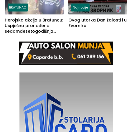
BRATUNAC
Najnovije
Herojska akcija u Bratuncu:
Ovog utorka Dan žalosti i u
Uspješno pronađena
Zvorniku
sedamdesetogodišnja
Ivanka Lazić, rodom iz
Kravice.