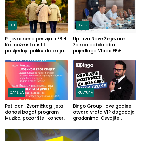
BiH
Biznis
Prijevremena penzija u FBiH:
Uprava Nove Željezare
Ko može iskoristiti
Zenica odbila oba
posljednju priliku do kraja
prijedloga Vlade FBiH:
2026. godine
Ustrajni da je stečaj jedino
rješenje
ČARŠIJA
KULTURA
Peti dan „Zvorničkog ljeta“
Bingo Group i ove godine
donosi bogat program:
otvara vrata VIP događaja
Muzika, pozorište i koncert
građanima: Osvojite
Stoje
ulaznice za koncert Petra
Graše