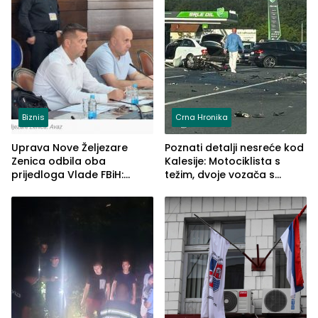
Biznis
Crna Hronika
Uprava Nove Željezare
Poznati detalji nesreće kod
Zenica odbila oba
Kalesije: Motociklista s
prijedloga Vlade FBiH:
težim, dvoje vozača s
Ustrajni da je stečaj jedino
lakšim povredama
rješenje