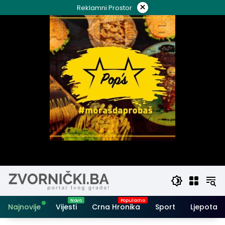
Skip
×
Reklamni Prostor
to
content
Najnovije
Vijesti
Crna Hronika
Sport
Ljepota i 