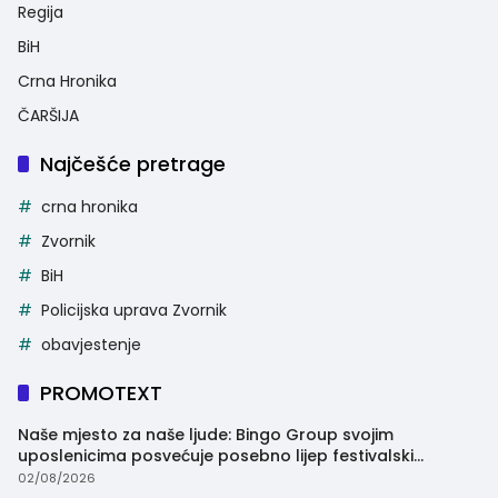
Regija
BiH
Crna Hronika
ČARŠIJA
Najčešće pretrage
crna hronika
Zvornik
BiH
Policijska uprava Zvornik
obavjestenje
PROMOTEXT
Naše mjesto za naše ljude: Bingo Group svojim
uposlenicima posvećuje posebno lijep festivalski
trenutak
02/08/2026