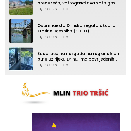
preduzeća, vatrogasci dva sata gasili
vatru (FOTO)
01/08/2026
0
Osamnaesta Drinska regata okupila
stotine učesnika (FOTO)
01/08/2026
0
Saobraćajna nezgoda na regionalnom
putu uz rijeku Drinu, ima povrijeđenih
lica (FOTO)
01/08/2026
0