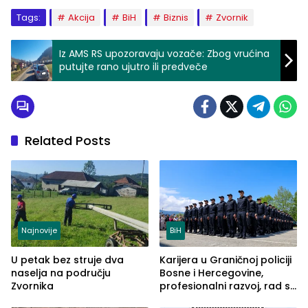
Tags:
Akcija
BiH
Biznis
Zvornik
Iz AMS RS upozoravaju vozače: Zbog vrućina
putujte rano ujutro ili predveče
Related Posts
Najnovije
BiH
U petak bez struje dva
Karijera u Graničnoj policiji
naselja na području
Bosne i Hercegovine,
Zvornika
profesionalni razvoj, rad sa
savremenom opremom i