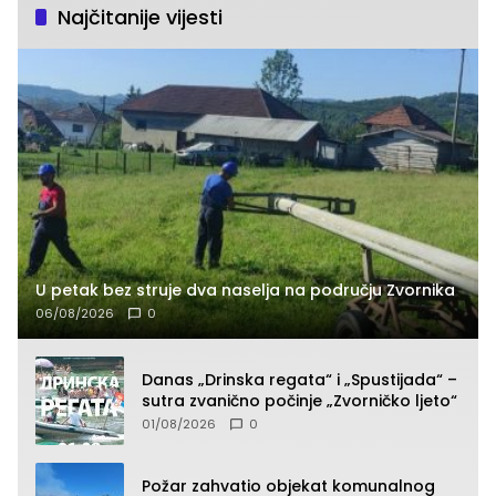
Najčitanije vijesti
U petak bez struje dva naselja na području Zvornika
06/08/2026
0
Danas „Drinska regata“ i „Spustijada“ –
sutra zvanično počinje „Zvorničko ljeto“
01/08/2026
0
Požar zahvatio objekat komunalnog