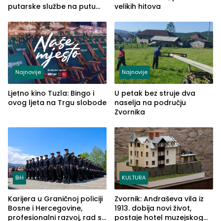
putarske službe na putu
velikih hitova
od Loznice prema Šapcu
(FOTO)
Najnovije
Najnovije
Ljetno kino Tuzla: Bingo i
U petak bez struje dva
ovog ljeta na Trgu slobode
naselja na području
Zvornika
BiH
KULTURA
Karijera u Graničnoj policiji
Zvornik: Andraševa vila iz
Bosne i Hercegovine,
1913. dobija novi život,
profesionalni razvoj, rad sa
postaje hotel muzejskog