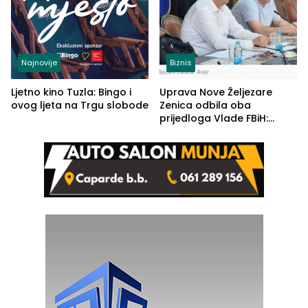
Najnovije
Biznis
Ljetno kino Tuzla: Bingo i
Uprava Nove Željezare
ovog ljeta na Trgu slobode
Zenica odbila oba
prijedloga Vlade FBiH:
Ustrajni da je stečaj jedino
rješenje