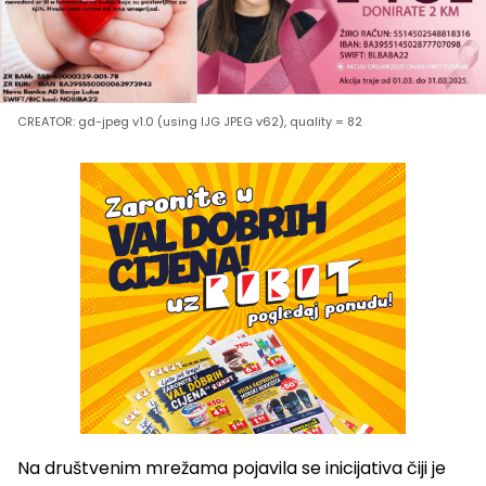
CREATOR: gd-jpeg v1.0 (using IJG JPEG v62), quality = 82
Na društvenim mrežama pojavila se inicijativa čiji je