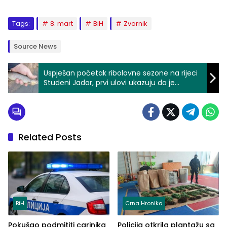
Tags:
8. mart
BiH
Zvornik
Source News
Uspješan početak ribolovne sezone na rijeci
Studeni Jadar, prvi ulovi ukazuju da je
poribljavanje bilo uspješno (FOTO)
Related Posts
BiH
Crna Hronika
Pokušao podmititi carinika
Policija otkrila plantažu sa