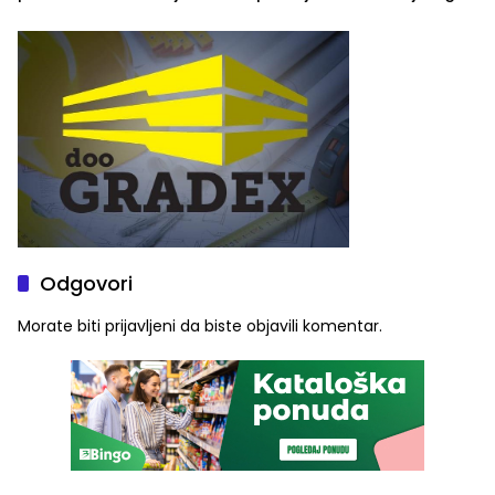
savremenom opremom i
tipa
služba građanima
Odgovori
Morate biti
prijavljeni
da biste objavili komentar.