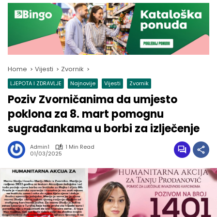
Home
Vijesti
Zvornik
LJEPOTA I ZDRAVLJE
Najnovije
Vijesti
Zvornik
Poziv Zvorničanima da umjesto
poklona za 8. mart pomognu
sugrađankama u borbi za izlječenje
Admin1
1 Min Read
01/03/2025