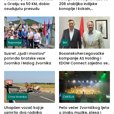
u Orašju sa 50 KM, dobio
206 stabljika indijske
osuđujuću presudu
konoplje i kokain,
uhapšena jedna osoba
(FOTO)
Najnovije
BiH
Susret „Ljudi i mostovi“
Bosanskohercegovačke
potvrdio bratske veze
kompanije AS Holding i
Zvornika i Malog Zvornika
EDOM Connect zajedno se
šire na tržište Maroka
Crna Hronika
ČARŠIJA
Uhapšen vozač koji je
Peto večer Zvorničkog ljeta
usmrtio dva radnika
u znaku muzike, plesa i