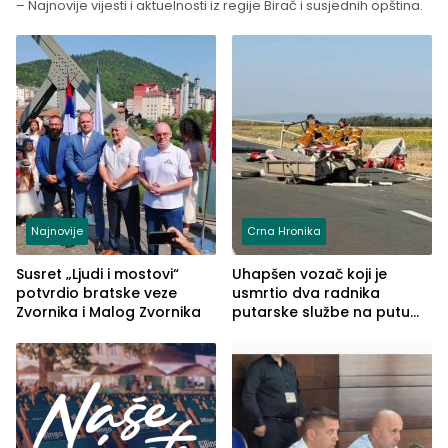
– Najnovije vijesti i aktuelnosti iz regije Birač i susjednih opština.
Najnovije
Crna Hronika
Susret „Ljudi i mostovi“
Uhapšen vozač koji je
potvrdio bratske veze
usmrtio dva radnika
Zvornika i Malog Zvornika
putarske službe na putu
od Loznice prema Šapcu
(FOTO)