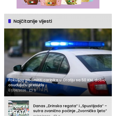
Najčitanije vijesti
Pokušao podmititi carinika u Orašju sa 50 KM, dobio
osuđujuću presudu
07/08/2026
0
Danas „Drinska regata“ i „Spustijada“ –
sutra zvanično počinje „Zvorničko ljeto“