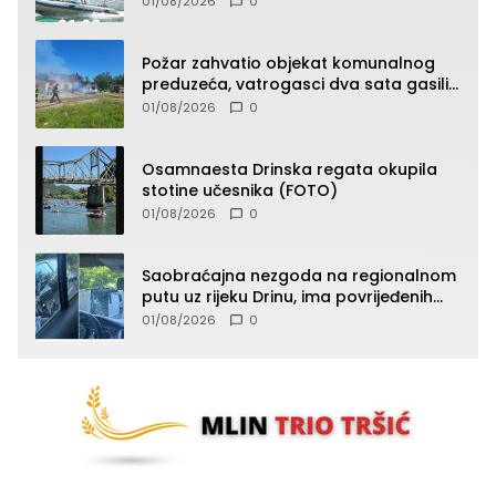
01/08/2026
0
Požar zahvatio objekat komunalnog
preduzeća, vatrogasci dva sata gasili
vatru (FOTO)
01/08/2026
0
Osamnaesta Drinska regata okupila
stotine učesnika (FOTO)
01/08/2026
0
Saobraćajna nezgoda na regionalnom
putu uz rijeku Drinu, ima povrijeđenih
lica (FOTO)
01/08/2026
0