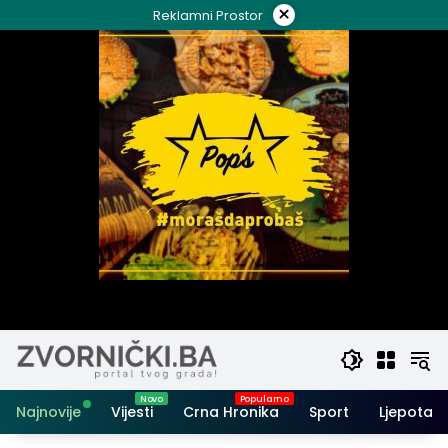
Skip
×
Reklamni Prostor
to
content
Najnovije
Vijesti
Crna Hronika
Sport
Ljepota i 