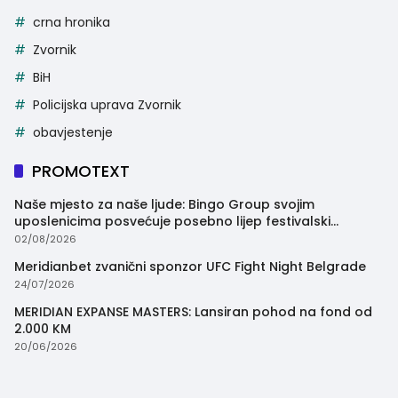
crna hronika
Zvornik
BiH
Policijska uprava Zvornik
obavjestenje
PROMOTEXT
Naše mjesto za naše ljude: Bingo Group svojim
uposlenicima posvećuje posebno lijep festivalski
trenutak
02/08/2026
Meridianbet zvanični sponzor UFC Fight Night Belgrade
24/07/2026
MERIDIAN EXPANSE MASTERS: Lansiran pohod na fond od
2.000 KM
20/06/2026