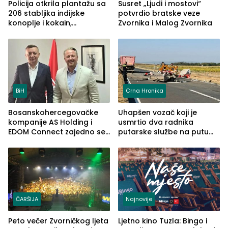
Policija otkrila plantažu sa
Susret „Ljudi i mostovi“
206 stabljika indijske
potvrdio bratske veze
konoplje i kokain,
Zvornika i Malog Zvornika
uhapšena jedna osoba
(FOTO)
BiH
Crna Hronika
Bosanskohercegovačke
Uhapšen vozač koji je
kompanije AS Holding i
usmrtio dva radnika
EDOM Connect zajedno se
putarske službe na putu
šire na tržište Maroka
od Loznice prema Šapcu
(FOTO)
ČARŠIJA
Najnovije
Peto večer Zvorničkog ljeta
Ljetno kino Tuzla: Bingo i