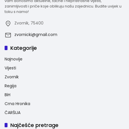
vam donosimo aktuelne, tačne i nepristrasne vijesti,
zanimljivosti i priče koje oblikuju našu zajednicu. Budite uvijek u
toku s nama!
Zvornik, 75400
zvornicki@gmail.com
Kategorije
Najnovije
Vijesti
Zvornik
Regija
BiH
Crna Hronika
ČARŠIJA
Najčešće pretrage