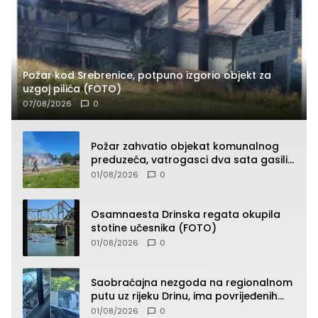
Požar kod Srebrenice, potpuno izgorio objekt za
uzgoj pilića (FOTO)
07/08/2026
0
Požar zahvatio objekat komunalnog
preduzeća, vatrogasci dva sata gasili
vatru (FOTO)
01/08/2026
0
Osamnaesta Drinska regata okupila
stotine učesnika (FOTO)
01/08/2026
0
Saobraćajna nezgoda na regionalnom
putu uz rijeku Drinu, ima povrijeđenih
lica (FOTO)
01/08/2026
0