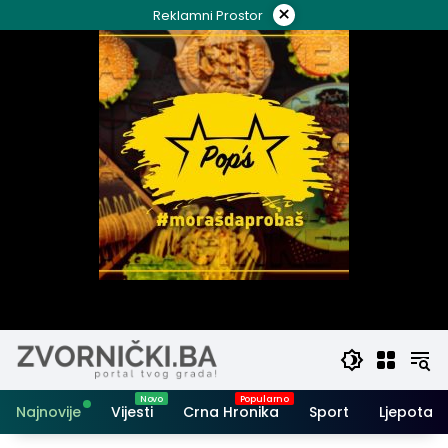
Skip
×
Reklamni Prostor
to
content
Najnovije
Vijesti
Crna Hronika
Sport
Ljepota i 