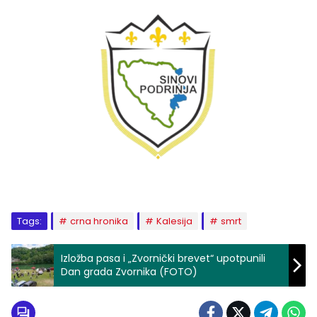
Tags:
crna hronika
Kalesija
smrt
Izložba pasa i „Zvornički brevet“ upotpunili
Dan grada Zvornika (FOTO)