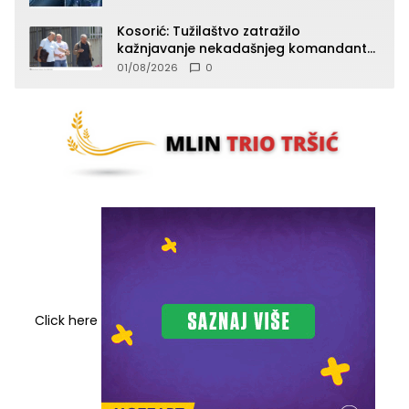
Kosorić: Tužilaštvo zatražilo
kažnjavanje nekadašnjeg komandanta
Vlaseničke brigade
01/08/2026
0
Click here