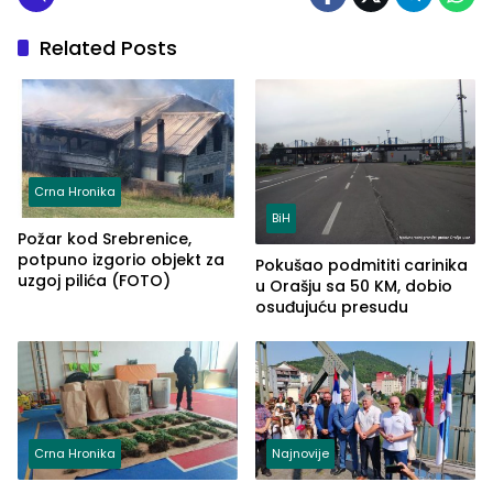
Related Posts
Crna Hronika
BiH
Požar kod Srebrenice,
potpuno izgorio objekt za
Pokušao podmititi carinika
uzgoj pilića (FOTO)
u Orašju sa 50 KM, dobio
osuđujuću presudu
Crna Hronika
Najnovije