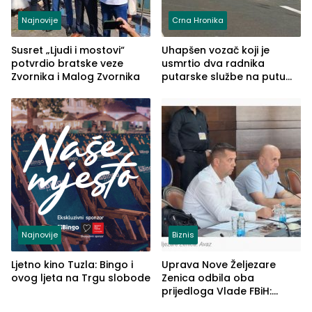
Najnovije
Crna Hronika
Susret „Ljudi i mostovi“
Uhapšen vozač koji je
potvrdio bratske veze
usmrtio dva radnika
Zvornika i Malog Zvornika
putarske službe na putu
od Loznice prema Šapcu
(FOTO)
Najnovije
Biznis
Ljetno kino Tuzla: Bingo i
Uprava Nove Željezare
ovog ljeta na Trgu slobode
Zenica odbila oba
prijedloga Vlade FBiH:
Ustrajni da je stečaj jedino