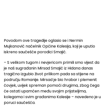
Povodom ove tragedije oglasio se i Nermin
Mujkanović načelnik Općine Kalesija, koji je uputio
iskreno saučešće porodici Smajić.
– S velikom tugom i nevjericom primili smo vijest da
je naš sugrađanin Mirsad Smajić iz Hidana danas
tragično izgubio život prilikom pada sa stijene na
području Romanije. Mirsad je bio hrabar i plemenit
čovjek, uvijek spreman pomoći drugima, zbog čega
će ostati upamćen među svojim prijateljima,
kolegama i svim građanima Kalesije – navedeno je u
poruci saučešća.