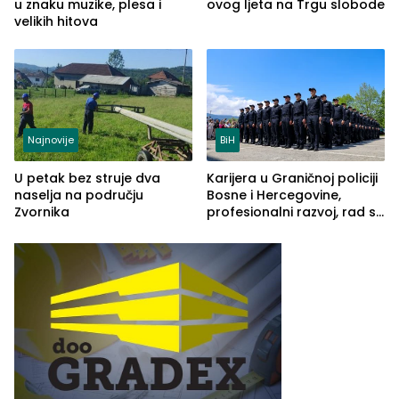
u znaku muzike, plesa i
ovog ljeta na Trgu slobode
velikih hitova
Najnovije
BiH
U petak bez struje dva
Karijera u Graničnoj policiji
naselja na području
Bosne i Hercegovine,
Zvornika
profesionalni razvoj, rad sa
savremenom opremom i
služba građanima