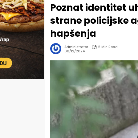
Poznat identitet 
strane policijske a
hapšenja
Administrator
5 Min Read
06/12/2024