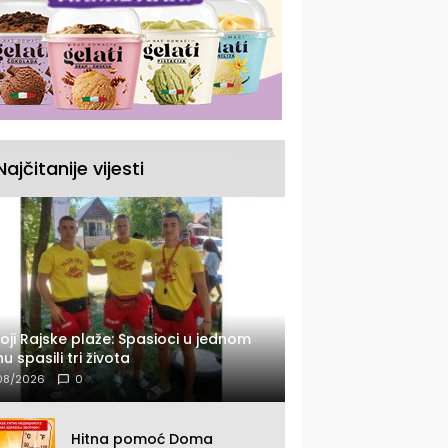
Najčitanije vijesti
oji Rajske plaže: Spasioci u jednom
u spasili tri života
08/2026
0
Hitna pomoć Doma