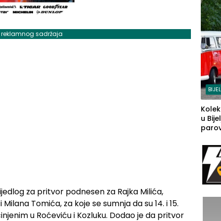
j reklamnog sadržaja
BIJE
Kolek
u Bije
parova
grado
izgov
sudb
rijedlog za pritvor podnesen za Rajka Milića,
Milana Tomića, za koje se sumnja da su 14. i 15.
činjenim u Roćeviću i Kozluku. Dodao je da pritvor