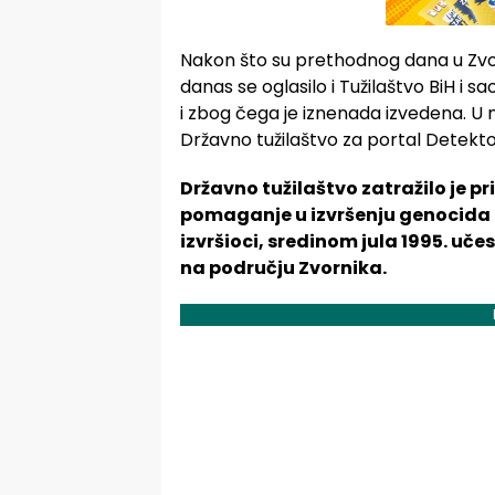
Nakon što su prethodnog dana u Zvor
danas se oglasilo i Tužilaštvo BiH i s
i zbog čega je iznenada izvedena. U 
Državno tužilaštvo za portal Detekto
Državno tužilaštvo zatražilo je pr
pomaganje u izvršenju genocida u 
izvršioci, sredinom jula 1995. uč
na području Zvornika.