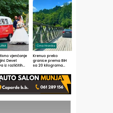
grama (FOTO)
LJINA
Crna Hronika
tivno vjenčanje
Krenuo preko
ljini: Devet
granice prema BiH
 iz različitih
sa 20 kilograma
va BiH
marihuane sakrivene
orilo
u automobilu
onosno da