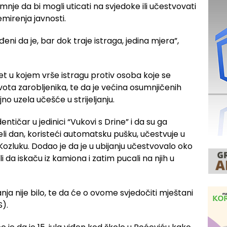
nje da bi mogli uticati na svjedoke ili učestvovati
mirenja javnosti.
đeni da je, bar dok traje istraga, jedina mjera”,
et u kojem vrše istragu protiv osoba koje se
ivota zarobljenika, te da je većina osumnjičenih
no uzela učešće u strijeljanju.
entičar u jedinici “Vukovi s Drine” i da su ga
jeli dan, koristeći automatsku pušku, učestvuje u
 Kozluku. Dodao je da je u ubijanju učestvovalo oko
ali da iskaču iz kamiona i zatim pucali na njih u
janja nije bilo, te da će o ovome svjedočiti mještani
S).