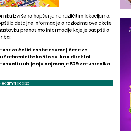
niku izvršena hapšenja na različitim lokacijama,
aopštilo detaljne informacije o razlozima ove akcije
nastavku prenosimo informacije koje je saopštilo
r.ba:
itvor za četiri osobe osumnjičene za
Srebrenici tako što su, kao direktni
estvovali u ubijanju najmanje 829 zatvorenika
Reklamni sadržaj