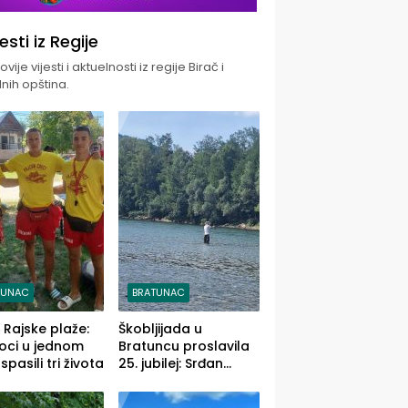
jesti iz Regije
vije vijesti i aktuelnosti iz regije Birač i
nih opština.
TUNAC
BRATUNAC
i Rajske plaže:
Škobljijada u
oci u jednom
Bratuncu proslavila
pasili tri života
25. jubilej: Srđan
Vasić pobjednik sa
ulovom od 2.040