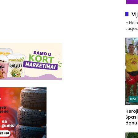
Vi
– Najno
susjed
BRA
Heroj
Spasi
danu s