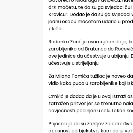
Govoreći o Miodragu Pavloviću, naveo 
drži mačetu, te da su ga svjedoci čul
Kravicu”. Dodao je da su ga svjedoci v
jednu osobu mačetom udario u predje
pluća.
Radenko Zarić je osumnjičen da je, ka
zarobljenika od Bratunca do Roćevića
ove jedinice da učestvuje u ubijanju. Do
učestvuje u strijeljanju.
Za Milana Tomića tužilac je naveo da g
vidio kako puca u zarobljenike koji is
Crnkić je dodao da je u ovoj istrazi o
zatražen pritvor jer se trenutno nala
čovječnosti počinjen u selu Lokan ko
Pojasnio je da su zahtjev za određiva
opasnost od bjekstva, kao i da je ve