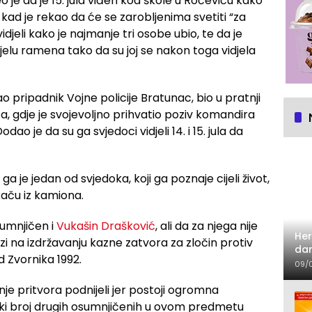
je da je 15. jula viđen kod škole u Roćeviću kako
i kad je rekao da će se zarobljenima svetiti “za
idjeli kako je najmanje tri osobe ubio, te da je
lu ramena tako da su joj se nakon toga vidjela
o pripadnik Vojne policije Bratunac, bio u pratnji
, gdje je svojevoljno prihvatio poziv komandira
dao je da su ga svjedoci vidjeli 14. i 15. jula da
a je jedan od svjedoka, koji ga poznaje cijeli život,
kaču iz kamiona.
sumnjičen i
Vukašin Drašković
, ali da za njega nije
Her
zi na izdržavanju kazne zatvora za zločin protiv
dan
d Zvornika 1992.
09/
nje pritvora podnijeli jer postoji ogromna
liki broj drugih osumnjičenih u ovom predmetu