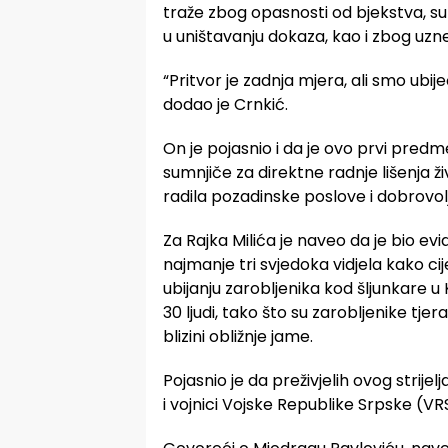
traže zbog opasnosti od bjekstva, sum
u uništavanju dokaza, kao i zbog uzne
“Pritvor je zadnja mjera, ali smo ubije
dodao je Crnkić.
On je pojasnio i da je ovo prvi predm
sumnjiče za direktne radnje lišenja ž
radila pozadinske poslove i dobrovolj
Za Rajka Milića je naveo da je bio evid
najmanje tri svjedoka vidjela kako ci
ubijanju zarobljenika kod šljunkare u
30 ljudi, tako što su zarobljenike tjer
blizini obližnje jame.
Pojasnio je da preživjelih ovog strijel
i vojnici Vojske Republike Srpske (VR