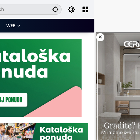
WEB
×