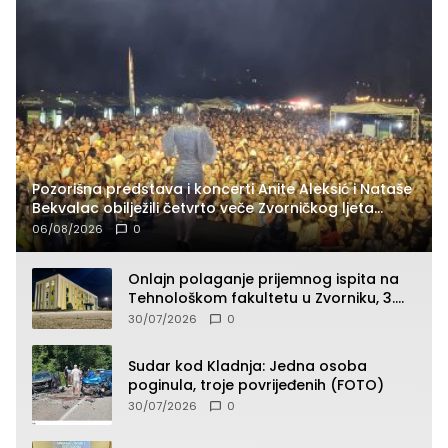
Pozorišna predstava i koncerti Anite Aleksić i Nataše
Bekvalac obilježili četvrto veče Zvorničkog ljeta
(FOTO)
06/08/2026
0
Onlajn polaganje prijemnog ispita na
Tehnološkom fakultetu u Zvorniku, 3.
septembra u 9.00 časova
30/07/2026
0
Sudar kod Kladnja: Jedna osoba
poginula, troje povrijeđenih (FOTO)
30/07/2026
0