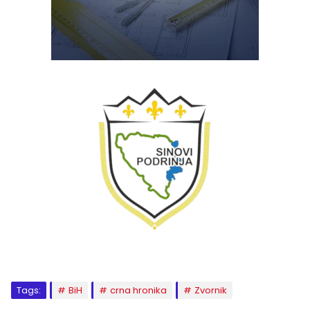
Tags:
BiH
crna hronika
Zvornik