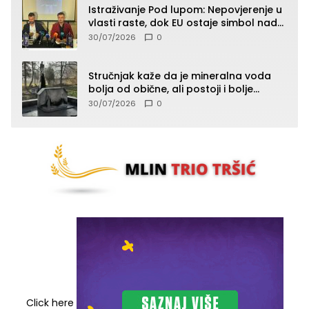
Istraživanje Pod lupom: Nepovjerenje u
vlasti raste, dok EU ostaje simbol nade
građana
30/07/2026
0
Stručnjak kaže da je mineralna voda
bolja od obične, ali postoji i bolje
rješenje
30/07/2026
0
Click here