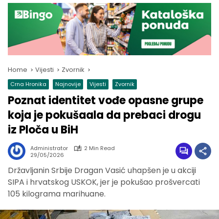
Home
Vijesti
Zvornik
Crna Hronika
Najnovije
Vijesti
Zvornik
Poznat identitet vođe opasne grupe
koja je pokušaala da prebaci drogu
iz Ploča u BiH
Administrator
2 Min Read
29/05/2026
Državljanin Srbije Dragan Vasić uhapšen je u akciji
SIPA i hrvatskog USKOK, jer je pokušao prošvercati
105 kilograma marihuane.