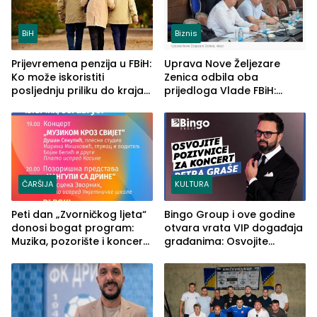
BiH
Biznis
Prijevremena penzija u FBiH:
Uprava Nove Željezare
Ko može iskoristiti
Zenica odbila oba
posljednju priliku do kraja
prijedloga Vlade FBiH:
2026. godine
Ustrajni da je stečaj jedino
rješenje
ČARŠIJA
KULTURA
Peti dan „Zvorničkog ljeta“
Bingo Group i ove godine
donosi bogat program:
otvara vrata VIP događaja
Muzika, pozorište i koncert
građanima: Osvojite
Stoje
ulaznice za koncert Petra
Graše