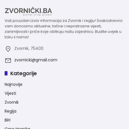
Vaš pouzdan izvor informacija za Zvornik i regiju! Svakodnevno
vam donosimo aktuelne, tačne i nepristrasne vijesti,
zanimljivosti i priče koje oblikuju našu zajednicu. Budite uvijek u
toku s nama!
Zvornik, 75400
zvornicki@gmail.com
Kategorije
Najnovije
Vijesti
Zvornik
Regija
BiH
Crna Hronika