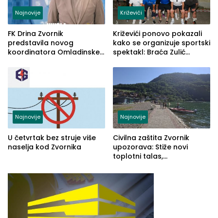
Najnovije
Križevići
FK Drina Zvornik
Križevići ponovo pokazali
predstavila novog
kako se organizuje sportski
koordinatora Omladinske
spektakl: Braća Zulić
škole
osvojila Križevići kup 2026
Najnovije
Najnovije
U četvrtak bez struje više
Civilna zaštita Zvornik
naselja kod Zvornika
upozorava: Stiže novi
toplotni talas,
temperature do 41 stepen