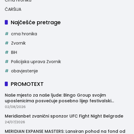
ČARŠIJA
Najčešće pretrage
crna hronika
Zvornik
BiH
Policijska uprava Zvornik
obavjestenje
PROMOTEXT
Naše mjesto za naše ljude: Bingo Group svojim
uposlenicima posvećuje posebno lijep festivalski
trenutak
02/08/2026
Meridianbet zvanični sponzor UFC Fight Night Belgrade
24/07/2026
MERIDIAN EXPANSE MASTERS: Lansiran pohod na fond od