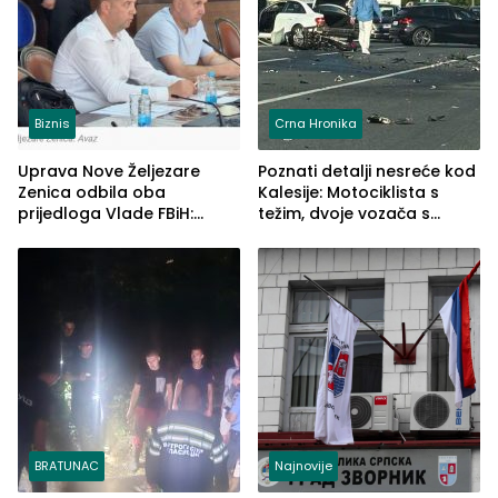
Biznis
Crna Hronika
Uprava Nove Željezare
Poznati detalji nesreće kod
Zenica odbila oba
Kalesije: Motociklista s
prijedloga Vlade FBiH:
težim, dvoje vozača s
Ustrajni da je stečaj jedino
lakšim povredama
rješenje
BRATUNAC
Najnovije