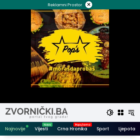
Skip
×
Reklamni Prostor
to
content
Najnovije
Vijesti
Crna Hronika
Sport
Ljepota i 