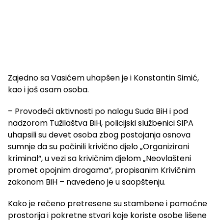
Zajedno sa Vasićem uhapšen je i Konstantin Simić,
kao i još osam osoba.
– Provodeći aktivnosti po nalogu Suda BiH i pod
nadzorom Tužilaštva BiH, policijski službenici SIPA
uhapsili su devet osoba zbog postojanja osnova
sumnje da su počinili krivično djelo „Organizirani
kriminal“, u vezi sa krivičnim djelom „Neovlašteni
promet opojnim drogama“, propisanim Krivičnim
zakonom BiH – navedeno je u saopštenju.
Kako je rečeno pretresene su stambene i pomoćne
prostorija i pokretne stvari koje koriste osobe lišene