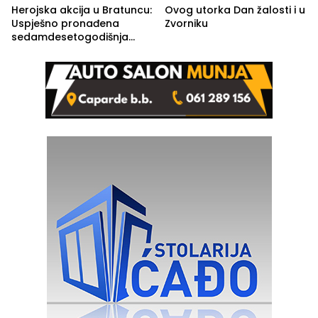
Herojska akcija u Bratuncu:
Ovog utorka Dan žalosti i u
Uspješno pronađena
Zvorniku
sedamdesetogodišnja
Ivanka Lazić, rodom iz
Kravice.