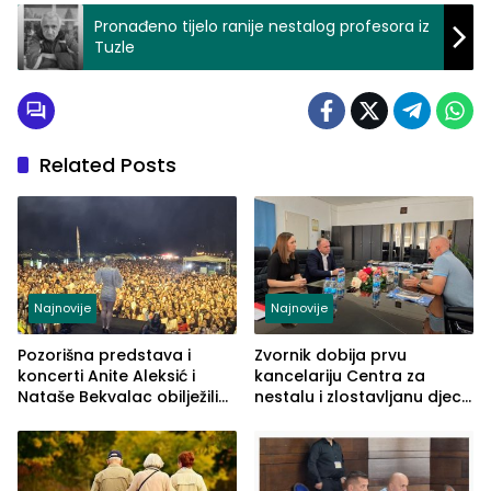
Pronađeno tijelo ranije nestalog profesora iz
Tuzle
Related Posts
Najnovije
Najnovije
Pozorišna predstava i
Zvornik dobija prvu
koncerti Anite Aleksić i
kancelariju Centra za
Nataše Bekvalac obilježili
nestalu i zlostavljanu djecu
četvrto veče Zvorničkog
u RS-u
ljeta (FOTO)