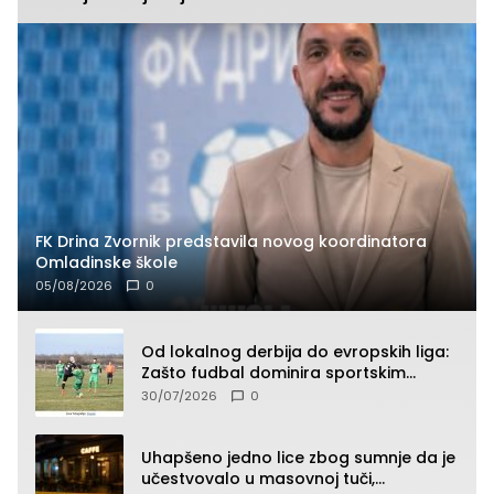
FK Drina Zvornik predstavila novog koordinatora
Omladinske škole
05/08/2026
0
Od lokalnog derbija do evropskih liga:
Zašto fudbal dominira sportskim
klađenjem
30/07/2026
0
Uhapšeno jedno lice zbog sumnje da je
učestvovalo u masovnoj tuči,