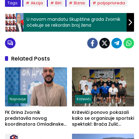
Tags:
Akcija
BiH
Biznis
poljoprivreda
U novom mandatu Skupštine grada Zvornik
očekuje se rekordan broj žena
Related Posts
Najnovije
Križevići
FK Drina Zvornik
Križevići ponovo pokazali
predstavila novog
kako se organizuje sportski
koordinatora Omladinske
spektakl: Braća Zulić
škole
osvojila Križevići kup 2026