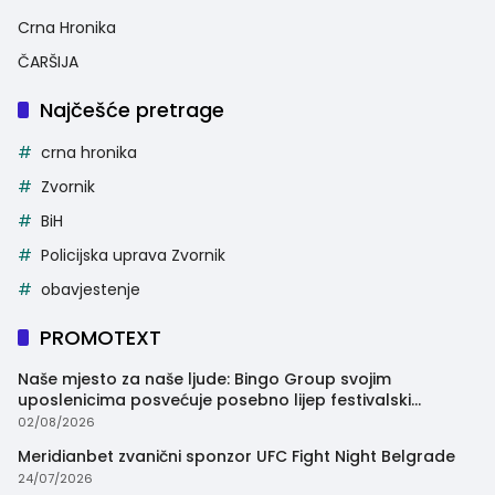
Crna Hronika
ČARŠIJA
Najčešće pretrage
crna hronika
Zvornik
BiH
Policijska uprava Zvornik
obavjestenje
PROMOTEXT
Naše mjesto za naše ljude: Bingo Group svojim
uposlenicima posvećuje posebno lijep festivalski
trenutak
02/08/2026
Meridianbet zvanični sponzor UFC Fight Night Belgrade
24/07/2026