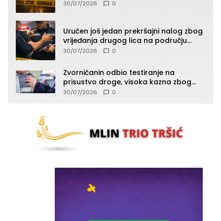
maloljetnik zadobio povrede
30/07/2026
0
Uručen još jedan prekršajni nalog zbog
vrijeđanja drugog lica na području
Zvornika
30/07/2026
0
Zvorničanin odbio testiranje na
prisustvo droge, visoka kazna zbog
kršenja Zakona o osnovama
30/07/2026
0
bezbjednosti saobraćaja