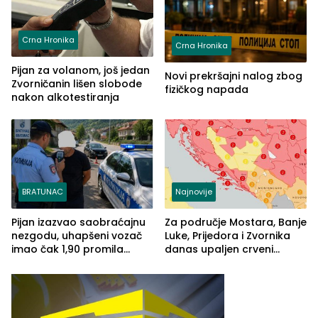
Crna Hronika
Crna Hronika
Pijan za volanom, još jedan
Novi prekršajni nalog zbog
Zvorničanin lišen slobode
fizičkog napada
nakon alkotestiranja
BRATUNAC
Najnovije
Pijan izazvao saobraćajnu
Za područje Mostara, Banje
nezgodu, uhapšeni vozač
Luke, Prijedora i Zvornika
imao čak 1,90 promila
danas upaljen crveni
alkohola u krvi
meteoalarm