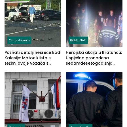
Crna Hronika
BRATUNAC
Poznati detalji nesreće kod
Herojska akcija u Bratuncu:
Kalesije: Motociklista s
Uspješno pronađena
težim, dvoje vozača s
sedamdesetogodišnja
lakšim povredama
Ivanka Lazić, rodom iz
Kravice.