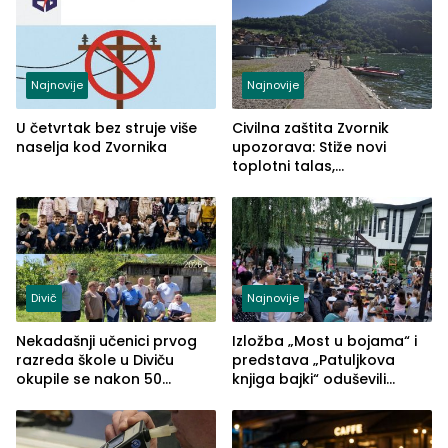
Najnovije
Najnovije
U četvrtak bez struje više
Civilna zaštita Zvornik
naselja kod Zvornika
upozorava: Stiže novi
toplotni talas,
temperature do 41 stepen
Divič
Najnovije
Nekadašnji učenici prvog
Izložba „Most u bojama“ i
razreda škole u Diviču
predstava „Patuljkova
okupile se nakon 50
knjiga bajki“ oduševili
godina, a učitelj Mustafa
posjetioce
Pašić im održao čas
(FOTO)