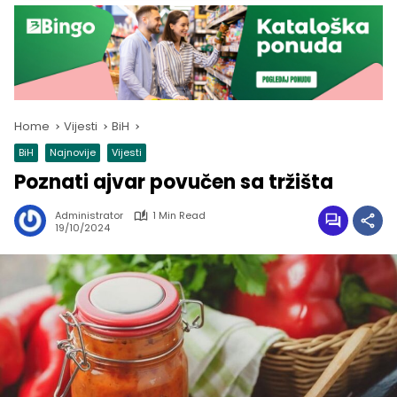
Home
Vijesti
BiH
BiH
Najnovije
Vijesti
Poznati ajvar povučen sa tržišta
Administrator
1 Min Read
19/10/2024