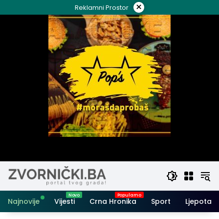
Skip
×
Reklamni Prostor
to
content
Najnovije
Vijesti
Crna Hronika
Sport
Ljepota i 