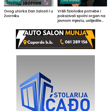
Najnovije
Crna Hronika
Ovog utorka Dan žalosti i u
Vršili fiziološke potrebe i
Zvorniku
pokazivali spolni organ na
javnom mjestu, uslijedile
kazne