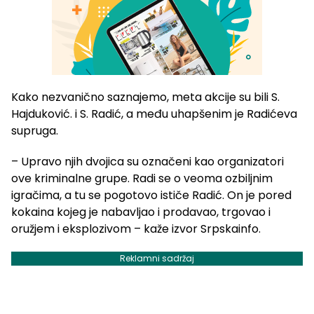
Kako nezvanično saznajemo, meta akcije su bili S.
Hajduković. i S. Radić, a među uhapšenim je Radićeva
supruga.
– Upravo njih dvojica su označeni kao organizatori
ove kriminalne grupe. Radi se o veoma ozbiljnim
igračima, a tu se pogotovo ističe Radić. On je pored
kokaina kojeg je nabavljao i prodavao, trgovao i
oružjem i eksplozivom – kaže izvor Srpskainfo.
Reklamni sadržaj