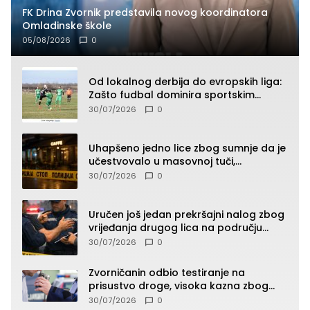
FK Drina Zvornik predstavila novog koordinatora
Omladinske škole
05/08/2026
0
Od lokalnog derbija do evropskih liga:
Zašto fudbal dominira sportskim
klađenjem
30/07/2026
0
Uhapšeno jedno lice zbog sumnje da je
učestvovalo u masovnoj tuči,
maloljetnik zadobio povrede
30/07/2026
0
Uručen još jedan prekršajni nalog zbog
vrijeđanja drugog lica na području
Zvornika
30/07/2026
0
Zvorničanin odbio testiranje na
prisustvo droge, visoka kazna zbog
kršenja Zakona o osnovama
30/07/2026
0