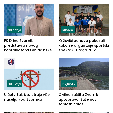
Najnovije
Križevići
FK Drina Zvornik
Križevići ponovo pokazali
predstavila novog
kako se organizuje sportski
koordinatora Omladinske
spektakl: Braća Zulić
škole
osvojila Križevići kup 2026
Najnovije
Najnovije
U četvrtak bez struje više
Civilna zaštita Zvornik
naselja kod Zvornika
upozorava: Stiže novi
toplotni talas,
temperature do 41 stepen