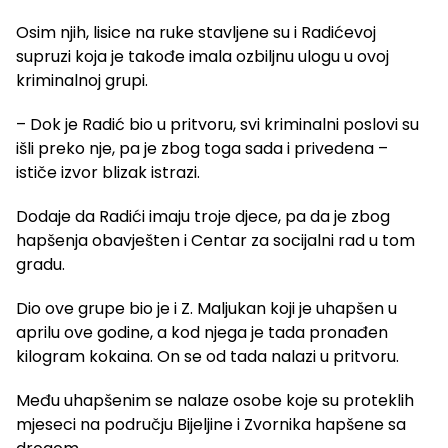
Osim njih, lisice na ruke stavljene su i Radićevoj
supruzi koja je takođe imala ozbiljnu ulogu u ovoj
kriminalnoj grupi.
– Dok je Radić bio u pritvoru, svi kriminalni poslovi su
išli preko nje, pa je zbog toga sada i privedena –
ističe izvor blizak istrazi.
Dodaje da Radići imaju troje djece, pa da je zbog
hapšenja obavješten i Centar za socijalni rad u tom
gradu.
Dio ove grupe bio je i Z. Maljukan koji je uhapšen u
aprilu ove godine, a kod njega je tada pronađen
kilogram kokaina. On se od tada nalazi u pritvoru.
Među uhapšenim se nalaze osobe koje su proteklih
mjeseci na području Bijeljine i Zvornika hapšene sa