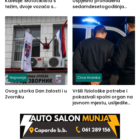
Kalesije: Motociklista s
Uspješno pronađena
težim, dvoje vozača s
sedamdesetogodišnja
lakšim povredama
Ivanka Lazić, rodom iz
Kravice.
Najnovije
Crna Hronika
Ovog utorka Dan žalosti i u
Vršili fiziološke potrebe i
Zvorniku
pokazivali spolni organ na
javnom mjestu, uslijedile
kazne