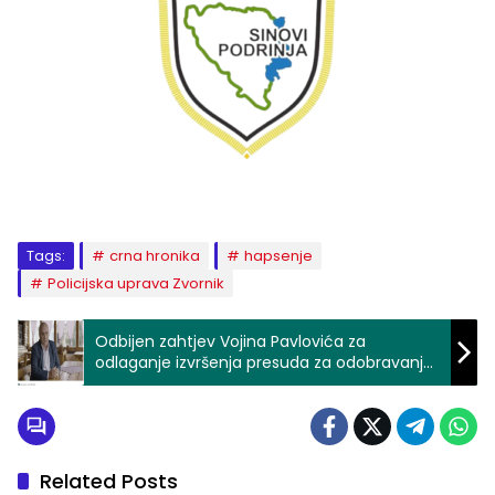
Tags:
crna hronika
hapsenje
Policijska uprava Zvornik
Odbijen zahtjev Vojina Pavlovića za
odlaganje izvršenja presuda za odobravanje
genocida i veličanje zločinaca
Related Posts