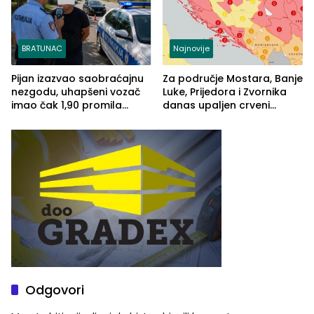
BRATUNAC
Najnovije
Pijan izazvao saobraćajnu
Za područje Mostara, Banje
nezgodu, uhapšeni vozač
Luke, Prijedora i Zvornika
imao čak 1,90 promila
danas upaljen crveni
alkohola u krvi
meteoalarm
Odgovori