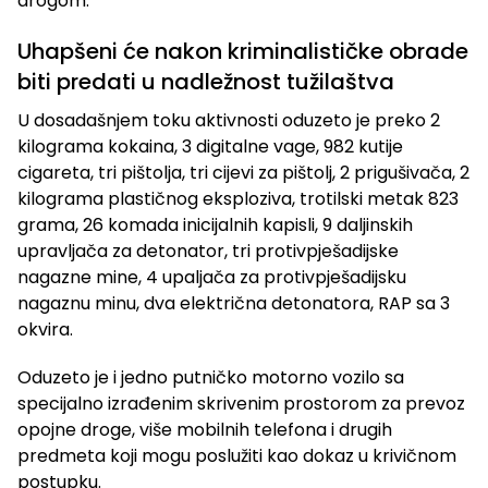
drogom.
Uhapšeni će nakon kriminalističke obrade
biti predati u nadležnost tužilaštva
U dosadašnjem toku aktivnosti oduzeto je preko 2
kilograma kokaina, 3 digitalne vage, 982 kutije
cigareta, tri pištolja, tri cijevi za pištolj, 2 prigušivača, 2
kilograma plastičnog eksploziva, trotilski metak 823
grama, 26 komada inicijalnih kapisli, 9 daljinskih
upravljača za detonator, tri protivpješadijske
nagazne mine, 4 upaljača za protivpješadijsku
nagaznu minu, dva električna detonatora, RAP sa 3
okvira.
Oduzeto je i jedno putničko motorno vozilo sa
specijalno izrađenim skrivenim prostorom za prevoz
opojne droge, više mobilnih telefona i drugih
predmeta koji mogu poslužiti kao dokaz u krivičnom
postupku.