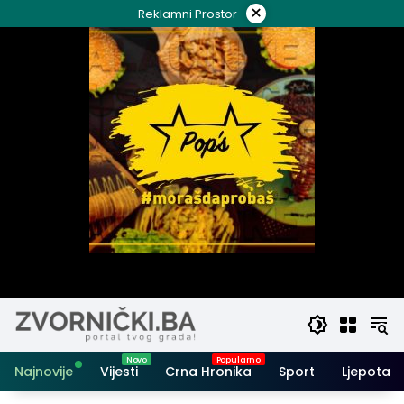
Skip
×
Reklamni Prostor
to
content
Najnovije
Vijesti
Crna Hronika
Sport
Ljepota i 