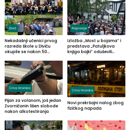
Divič
Najnovije
Nekadašnji učenici prvog
Izložba „Most u bojama“ i
razreda škole u Diviču
predstava „Patuljkova
okupile se nakon 50
knjiga bajki“ oduševili
godina, a učitelj Mustafa
posjetioce
Pašić im održao čas
(FOTO)
Crna Hronika
Crna Hronika
Pijan za volanom, još jedan
Novi prekršajni nalog zbog
Zvorničanin lišen slobode
fizičkog napada
nakon alkotestiranja