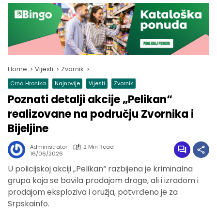
Home
Vijesti
Zvornik
Crna Hronika
Najnovije
Vijesti
Zvornik
Poznati detalji akcije „Pelikan“
realizovane na području Zvornika i
Bijeljine
Administrator
2 Min Read
16/06/2026
U policijskoj akciji „Pelikan“ razbijena je kriminalna
grupa koja se bavila prodajom droge, ali i izradom i
prodajom eksploziva i oružja, potvrđeno je za
Srpskainfo.