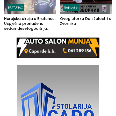
BRATUNAC
Najnovije
Herojska akcija u Bratuncu:
Ovog utorka Dan žalosti i u
Uspješno pronađena
Zvorniku
sedamdesetogodišnja
Ivanka Lazić, rodom iz
Kravice.