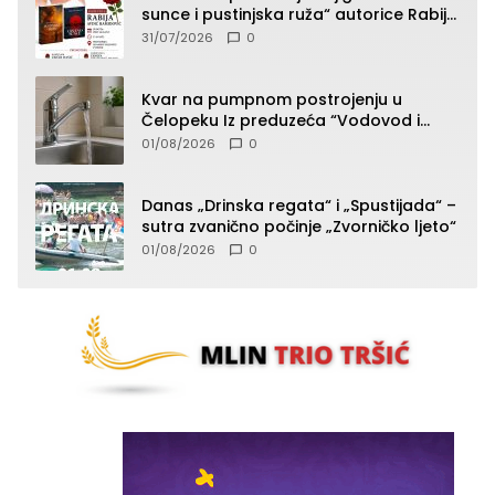
sunce i pustinjska ruža“ autorice Rabije
Avdić-Hamidović
31/07/2026
0
Kvar na pumpnom postrojenju u
Čelopeku Iz preduzeća “Vodovod i
komunalije”
01/08/2026
0
Danas „Drinska regata“ i „Spustijada“ –
sutra zvanično počinje „Zvorničko ljeto“
01/08/2026
0