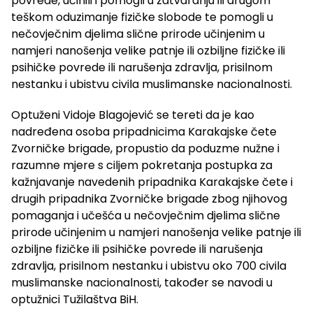
povrede, učinili i pomogli u zatvaranju ili drugom
teškom oduzimanje fizičke slobode te pomogli u
nečovječnim djelima slične prirode učinjenim u
namjeri nanošenja velike patnje ili ozbiljne fizičke ili
psihičke povrede ili narušenja zdravlja, prisilnom
nestanku i ubistvu civila muslimanske nacionalnosti.
Optuženi Vidoje Blagojević se tereti da je kao
nadređena osoba pripadnicima Karakajske čete
Zvorničke brigade, propustio da poduzme nužne i
razumne mjere s ciljem pokretanja postupka za
kažnjavanje navedenih pripadnika Karakajske čete i
drugih pripadnika Zvorničke brigade zbog njihovog
pomaganja i učešća u nečovječnim djelima slične
prirode učinjenim u namjeri nanošenja velike patnje ili
ozbiljne fizičke ili psihičke povrede ili narušenja
zdravlja, prisilnom nestanku i ubistvu oko 700 civila
muslimanske nacionalnosti, također se navodi u
optužnici Tužilaštva BiH.