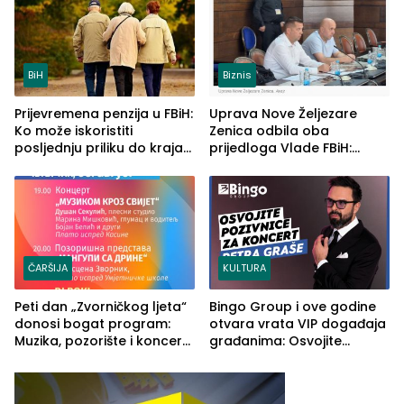
BiH
Biznis
Prijevremena penzija u FBiH:
Uprava Nove Željezare
Ko može iskoristiti
Zenica odbila oba
posljednju priliku do kraja
prijedloga Vlade FBiH:
2026. godine
Ustrajni da je stečaj jedino
rješenje
ČARŠIJA
KULTURA
Peti dan „Zvorničkog ljeta“
Bingo Group i ove godine
donosi bogat program:
otvara vrata VIP događaja
Muzika, pozorište i koncert
građanima: Osvojite
Stoje
ulaznice za koncert Petra
Graše