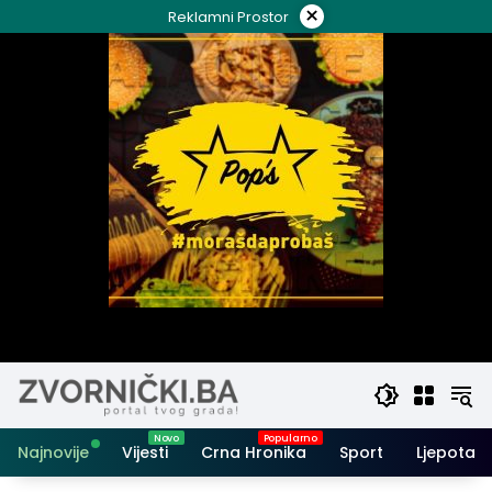
Skip
×
Reklamni Prostor
to
content
Najnovije
Vijesti
Crna Hronika
Sport
Ljepota i 