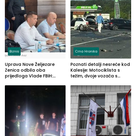
Biznis
Crna Hronika
Uprava Nove Željezare
Poznati detalji nesreće kod
Zenica odbila oba
Kalesije: Motociklista s
prijedloga Vlade FBiH:
težim, dvoje vozača s
Ustrajni da je stečaj jedino
lakšim povredama
rješenje