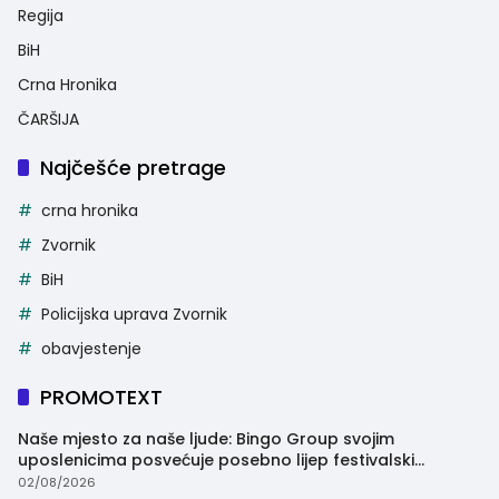
Regija
BiH
Crna Hronika
ČARŠIJA
Najčešće pretrage
crna hronika
Zvornik
BiH
Policijska uprava Zvornik
obavjestenje
PROMOTEXT
Naše mjesto za naše ljude: Bingo Group svojim
uposlenicima posvećuje posebno lijep festivalski
trenutak
02/08/2026