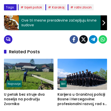
Tags:
bijeli potok
Karakaj
ratni zlocin
Ove tri mesne prerađevine začepljuju krvne
sudove
Related Posts
Najnovije
BiH
U petak bez struje dva
Karijera u Graničnoj policiji
naselja na području
Bosne i Hercegovine:
Zvornika
profesionalni razvoj, rad sa
savremenom opremom i