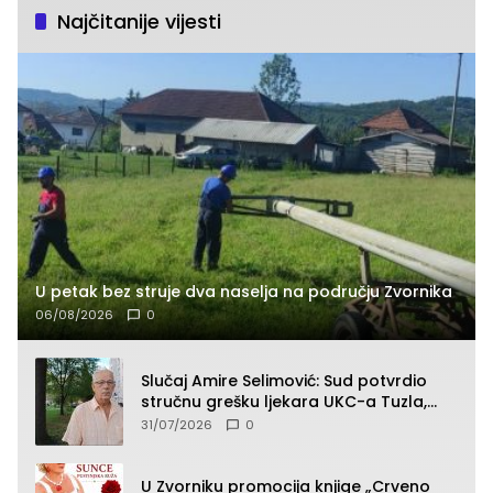
Najčitanije vijesti
U petak bez struje dva naselja na području Zvornika
06/08/2026
0
Slučaj Amire Selimović: Sud potvrdio
stručnu grešku ljekara UKC-a Tuzla,
presudan dokaz ostala obdukcija
31/07/2026
0
U Zvorniku promocija knjige „Crveno