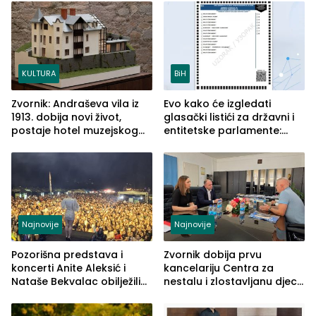
služba građanima
KULTURA
BiH
Zvornik: Andraševa vila iz
Evo kako će izgledati
1913. dobija novi život,
glasački listići za državni i
postaje hotel muzejskog
entitetske parlamente:
tipa
Najveće izmjene biće
vidljive na njima
Najnovije
Najnovije
Pozorišna predstava i
Zvornik dobija prvu
koncerti Anite Aleksić i
kancelariju Centra za
Nataše Bekvalac obilježili
nestalu i zlostavljanu djecu
četvrto veče Zvorničkog
u RS-u
ljeta (FOTO)