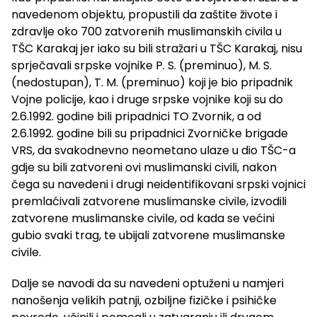
navedenom objektu, propustili da zaštite živote i
zdravlje oko 700 zatvorenih muslimanskih civila u
TŠC Karakaj jer iako su bili stražari u TŠC Karakaj, nisu
sprječavali srpske vojnike P. S. (preminuo), M. S.
(nedostupan), T. M. (preminuo) koji je bio pripadnik
Vojne policije, kao i druge srpske vojnike koji su do
2.6.1992. godine bili pripadnici TO Zvornik, a od
2.6.1992. godine bili su pripadnici Zvorničke brigade
VRS, da svakodnevno neometano ulaze u dio TŠC-a
gdje su bili zatvoreni ovi muslimanski civili, nakon
čega su navedeni i drugi neidentifikovani srpski vojnici
premlaćivali zatvorene muslimanske civile, izvodili
zatvorene muslimanske civile, od kada se većini
gubio svaki trag, te ubijali zatvorene muslimanske
civile.
Dalje se navodi da su navedeni optuženi u namjeri
nanošenja velikih patnji, ozbiljne fizičke i psihičke