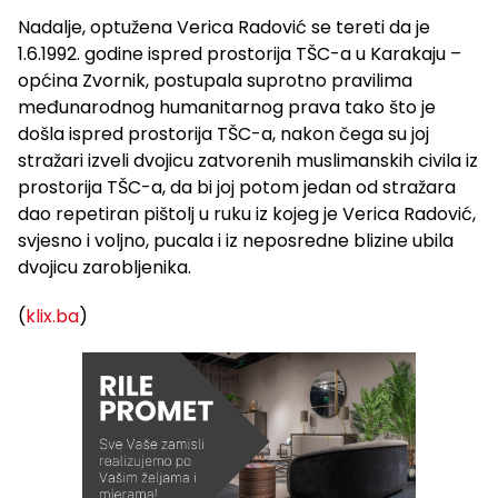
Nadalje, optužena Verica Radović se tereti da je
1.6.1992. godine ispred prostorija TŠC-a u Karakaju –
općina Zvornik, postupala suprotno pravilima
međunarodnog humanitarnog prava tako što je
došla ispred prostorija TŠC-a, nakon čega su joj
stražari izveli dvojicu zatvorenih muslimanskih civila iz
prostorija TŠC-a, da bi joj potom jedan od stražara
dao repetiran pištolj u ruku iz kojeg je Verica Radović,
svjesno i voljno, pucala i iz neposredne blizine ubila
dvojicu zarobljenika.
(
klix.ba
)