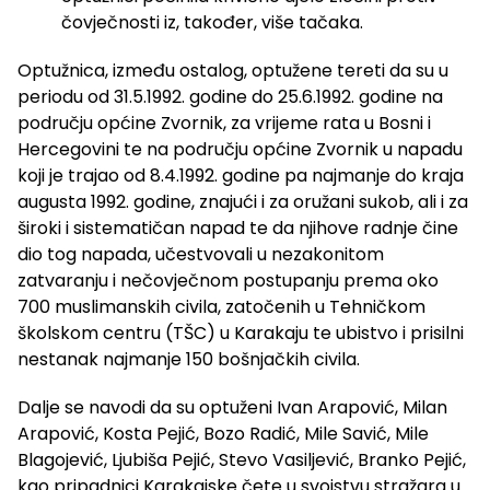
čovječnosti iz, također, više tačaka.
Optužnica, između ostalog, optužene tereti da su u
periodu od 31.5.1992. godine do 25.6.1992. godine na
području općine Zvornik, za vrijeme rata u Bosni i
Hercegovini te na području općine Zvornik u napadu
koji je trajao od 8.4.1992. godine pa najmanje do kraja
augusta 1992. godine, znajući i za oružani sukob, ali i za
široki i sistematičan napad te da njihove radnje čine
dio tog napada, učestvovali u nezakonitom
zatvaranju i nečovječnom postupanju prema oko
700 muslimanskih civila, zatočenih u Tehničkom
školskom centru (TŠC) u Karakaju te ubistvo i prisilni
nestanak najmanje 150 bošnjačkih civila.
Dalje se navodi da su optuženi Ivan Arapović, Milan
Arapović, Kosta Pejić, Bozo Radić, Mile Savić, Mile
Blagojević, Ljubiša Pejić, Stevo Vasiljević, Branko Pejić,
kao pripadnici Karakajske čete u svojstvu stražara u