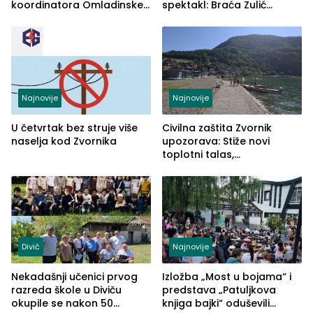
koordinatora Omladinske
spektakl: Braća Zulić
škole
osvojila Križevići kup 2026
Najnovije
Najnovije
U četvrtak bez struje više
Civilna zaštita Zvornik
naselja kod Zvornika
upozorava: Stiže novi
toplotni talas,
temperature do 41 stepen
Divič
Najnovije
Nekadašnji učenici prvog
Izložba „Most u bojama“ i
razreda škole u Diviču
predstava „Patuljkova
okupile se nakon 50
knjiga bajki“ oduševili