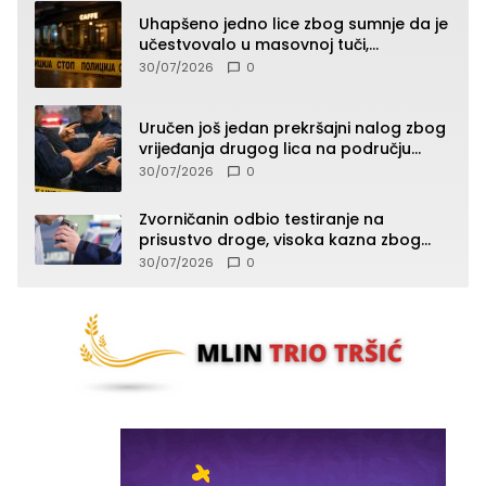
Uhapšeno jedno lice zbog sumnje da je
učestvovalo u masovnoj tuči,
maloljetnik zadobio povrede
30/07/2026
0
Uručen još jedan prekršajni nalog zbog
vrijeđanja drugog lica na području
Zvornika
30/07/2026
0
Zvorničanin odbio testiranje na
prisustvo droge, visoka kazna zbog
kršenja Zakona o osnovama
30/07/2026
0
bezbjednosti saobraćaja