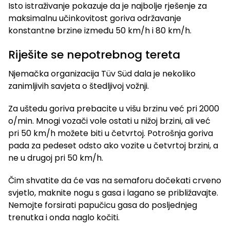
Isto istraživanje pokazuje da je najbolje rješenje za
maksimalnu učinkovitost goriva održavanje
konstantne brzine između 50 km/h i 80 km/h.
Riješite se nepotrebnog tereta
Njemačka organizacija Tüv Süd dala je nekoliko
zanimljivih savjeta o štedljivoj vožnji.
Za uštedu goriva prebacite u višu brzinu već pri 2000
o/min. Mnogi vozači vole ostati u nižoj brzini, ali već
pri 50 km/h možete biti u četvrtoj. Potrošnja goriva
pada za pedeset odsto ako vozite u četvrtoj brzini, a
ne u drugoj pri 50 km/h.
Čim shvatite da će vas na semaforu dočekati crveno
svjetlo, maknite nogu s gasa i lagano se približavajte.
Nemojte forsirati papučicu gasa do posljednjeg
trenutka i onda naglo kočiti.