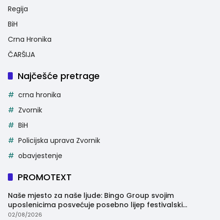
Regija
BiH
Crna Hronika
ČARŠIJA
Najčešće pretrage
crna hronika
Zvornik
BiH
Policijska uprava Zvornik
obavjestenje
PROMOTEXT
Naše mjesto za naše ljude: Bingo Group svojim
uposlenicima posvećuje posebno lijep festivalski
trenutak
02/08/2026