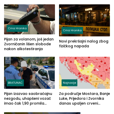
godina, a učitelj Mustafa
posjetioce
Pašić im održao čas
(FOTO)
Crna Hronika
Crna Hronika
Pijan za volanom, još jedan
Novi prekršajni nalog zbog
Zvorničanin lišen slobode
fizičkog napada
nakon alkotestiranja
BRATUNAC
Najnovije
Pijan izazvao saobraćajnu
Za područje Mostara, Banje
nezgodu, uhapšeni vozač
Luke, Prijedora i Zvornika
imao čak 1,90 promila
danas upaljen crveni
alkohola u krvi
meteoalarm