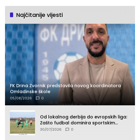
Najčitanije vijesti
FK Drina Zvornik predstavila novog koordinatora
Omladinske škole
05/08/2026
0
Od lokalnog derbija do evropskih liga:
Zašto fudbal dominira sportskim
klađenjem
30/07/2026
0