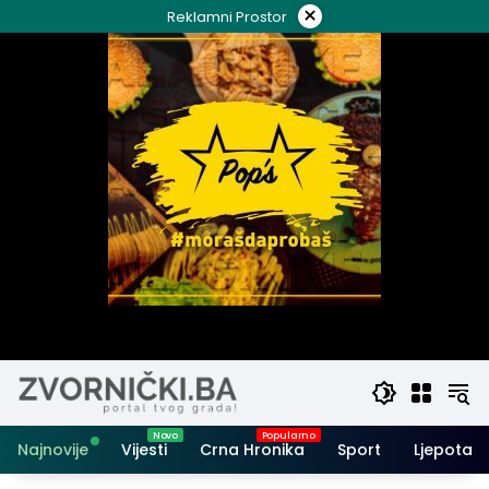
Skip
×
Reklamni Prostor
to
content
Najnovije
Vijesti
Crna Hronika
Sport
Ljepota i 