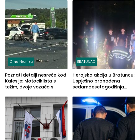
Crna Hronika
BRATUNAC
Poznati detalji nesreće kod
Herojska akcija u Bratuncu:
Kalesije: Motociklista s
Uspješno pronađena
težim, dvoje vozača s
sedamdesetogodišnja
lakšim povredama
Ivanka Lazić, rodom iz
Kravice.