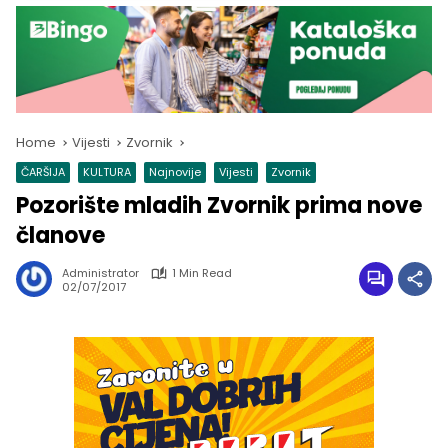
Home
Vijesti
Zvornik
ČARŠIJA
KULTURA
Najnovije
Vijesti
Zvornik
Pozorište mladih Zvornik prima nove
članove
Administrator
1 Min Read
02/07/2017