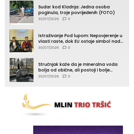
Sudar kod Kladnja: Jedna osoba
poginula, troje povrijeđenih (FOTO)
30/07/2026
0
Istraživanje Pod lupom: Nepovjerenje u
vlasti raste, dok EU ostaje simbol nade
građana
30/07/2026
0
Stručnjak kaže da je mineralna voda
bolja od obične, ali postoji i bolje
rješenje
30/07/2026
0