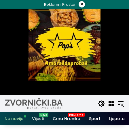
Skip
×
Reklamni Prostor
to
content
Najnovije
Vijesti
Crna Hronika
Sport
Ljepota i 