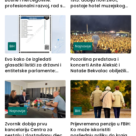
profesionalni razvoj, rad sa
postaje hotel muzejskog
savremenom opremom i
tipa
služba građanima
BiH
Najnovije
Evo kako će izgledati
Pozorišna predstava i
glasački listići za državni i
koncerti Anite Aleksić i
entitetske parlamente:
Nataše Bekvalac obilježili
Najveće izmjene biće
četvrto veče Zvorničkog
vidljive na njima
ljeta (FOTO)
Najnovije
BiH
Zvornik dobija prvu
Prijevremena penzija u FBiH:
kancelariju Centra za
Ko može iskoristiti
nestalu i zlostavljanu djecu
posljednju priliku do kraja