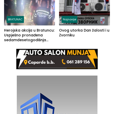
BRATUNAC
Najnovije
Herojska akcija u Bratuncu:
Ovog utorka Dan žalosti i u
Uspješno pronađena
Zvorniku
sedamdesetogodišnja
Ivanka Lazić, rodom iz
Kravice.