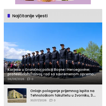
Najčitanije vijesti
Karijera u Graničnoj policiji Bosne i Hercegovine:
profesionalni razvoj, rad sa savremenom opremom
i služba građanima
06/08/2026
0
Onlajn polaganje prijemnog ispita na
Tehnološkom fakultetu u Zvorniku, 3.
septembra u 9.00 časova
30/07/2026
0