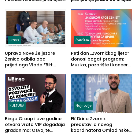
u RS-u
2026. godine
Biznis
ČARŠIJA
Uprava Nove Željezare
Peti dan „Zvorničkog ljeta“
Zenica odbila oba
donosi bogat program:
prijedloga Vlade FBiH:
Muzika, pozorište i koncert
Ustrajni da je stečaj jedino
Stoje
rješenje
KULTURA
Najnovije
Bingo Group i ove godine
FK Drina Zvornik
otvara vrata VIP događaja
predstavila novog
građanima: Osvojite
koordinatora Omladinske
ulaznice za koncert Petra
škole