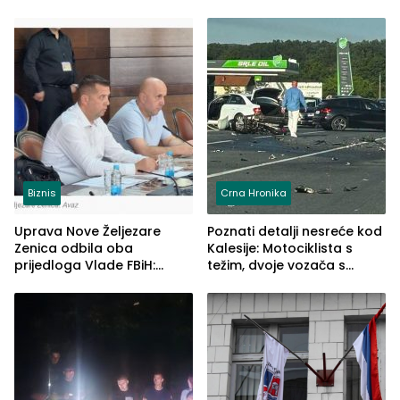
Biznis
Crna Hronika
Uprava Nove Željezare
Poznati detalji nesreće kod
Zenica odbila oba
Kalesije: Motociklista s
prijedloga Vlade FBiH:
težim, dvoje vozača s
Ustrajni da je stečaj jedino
lakšim povredama
rješenje