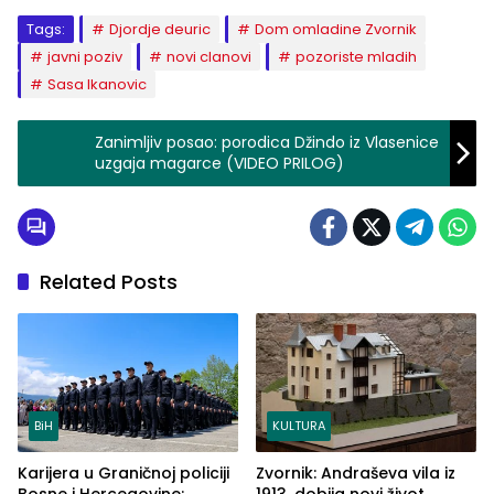
Tags:
Djordje deuric
Dom omladine Zvornik
javni poziv
novi clanovi
pozoriste mladih
Sasa Ikanovic
Zanimljiv posao: porodica Džindo iz Vlasenice
uzgaja magarce (VIDEO PRILOG)
Related Posts
BiH
KULTURA
Karijera u Graničnoj policiji
Zvornik: Andraševa vila iz
Bosne i Hercegovine:
1913. dobija novi život,