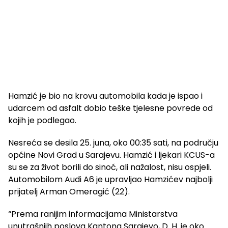
Hamzić je bio na krovu automobila kada je ispao i
udarcem od asfalt dobio teške tjelesne povrede od
kojih je podlegao.
Nesreća se desila 25. juna, oko 00:35 sati, na području
općine Novi Grad u Sarajevu. Hamzić i ljekari KCUS-a
su se za život borili do sinoć, ali nažalost, nisu ospjeli.
Automobilom Audi A6 je upravljao Hamzićev najbolji
prijatelj Arman Omeragić (22).
“Prema ranijim informacijama Ministarstva
unutrašnjih poslova Kantona Sarajevo, D. H. je oko