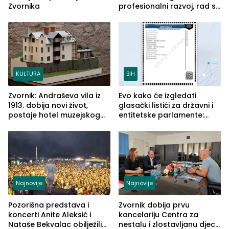
Zvornika
profesionalni razvoj, rad sa
savremenom opremom i
služba građanima
KULTURA
BiH
Zvornik: Andraševa vila iz
Evo kako će izgledati
1913. dobija novi život,
glasački listići za državni i
postaje hotel muzejskog
entitetske parlamente:
tipa
Najveće izmjene biće
vidljive na njima
Najnovije
Najnovije
Pozorišna predstava i
Zvornik dobija prvu
koncerti Anite Aleksić i
kancelariju Centra za
Nataše Bekvalac obilježili
nestalu i zlostavljanu djecu