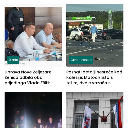
Biznis
Crna Hronika
Uprava Nove Željezare
Poznati detalji nesreće kod
Zenica odbila oba
Kalesije: Motociklista s
prijedloga Vlade FBiH:
težim, dvoje vozača s
Ustrajni da je stečaj jedino
lakšim povredama
rješenje