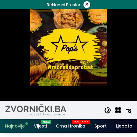
Skip
×
Reklamni Prostor
to
content
Najnovije
Vijesti
Crna Hronika
Sport
Ljepota i 