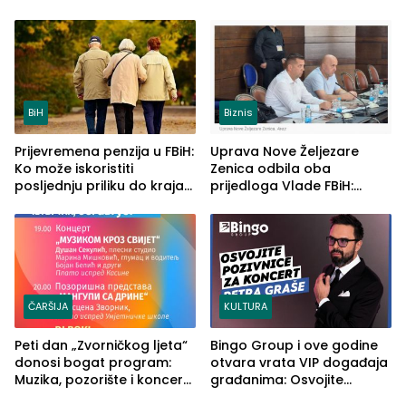
četvrto veče Zvorničkog
u RS-u
ljeta (FOTO)
BiH
Biznis
Prijevremena penzija u FBiH:
Uprava Nove Željezare
Ko može iskoristiti
Zenica odbila oba
posljednju priliku do kraja
prijedloga Vlade FBiH:
2026. godine
Ustrajni da je stečaj jedino
rješenje
ČARŠIJA
KULTURA
Peti dan „Zvorničkog ljeta“
Bingo Group i ove godine
donosi bogat program:
otvara vrata VIP događaja
Muzika, pozorište i koncert
građanima: Osvojite
Stoje
ulaznice za koncert Petra