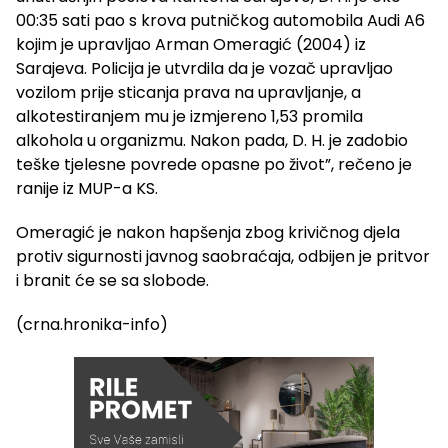
00:35 sati pao s krova putničkog automobila Audi A6
kojim je upravljao Arman Omeragić (2004) iz
Sarajeva. Policija je utvrdila da je vozač upravljao
vozilom prije sticanja prava na upravljanje, a
alkotestiranjem mu je izmjereno 1,53 promila
alkohola u organizmu. Nakon pada, D. H. je zadobio
teške tjelesne povrede opasne po život”, rečeno je
ranije iz MUP-a KS.
Omeragić je nakon hapšenja zbog krivičnog djela
protiv sigurnosti javnog saobraćaja, odbijen je pritvor
i branit će se sa slobode.
(crna.hronika-info)