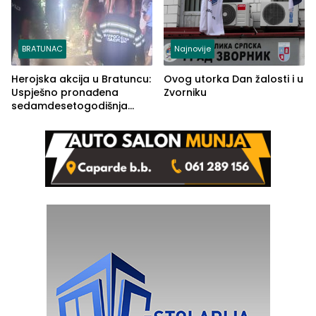
BRATUNAC
Najnovije
Herojska akcija u Bratuncu:
Ovog utorka Dan žalosti i u
Uspješno pronađena
Zvorniku
sedamdesetogodišnja
Ivanka Lazić, rodom iz
Kravice.