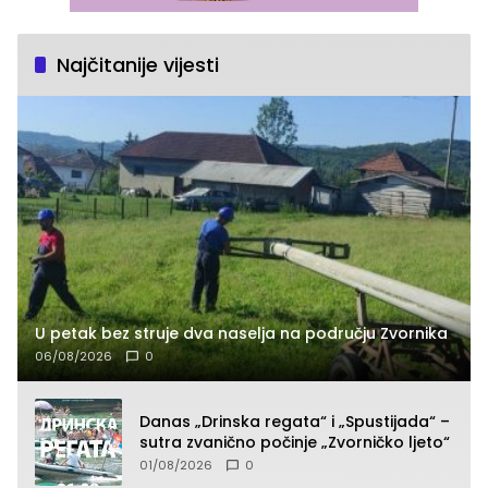
Najčitanije vijesti
U petak bez struje dva naselja na području Zvornika
06/08/2026
0
Danas „Drinska regata“ i „Spustijada“ –
sutra zvanično počinje „Zvorničko ljeto“
01/08/2026
0