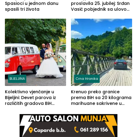
Spasioci u jednom danu
proslavila 25. jubilej: Srđan
spasili tri života
Vasić pobjednik sa ulovom
od 2.040 grama (FOTO)
BIJELJINA
Crna Hronika
Kolektivno vjenčanje u
Krenuo preko granice
Bijeljini: Devet parova iz
prema BiH sa 20 kilograma
različitih gradova BiH
marihuane sakrivene u
izgovorilo sudbonosno da
automobilu