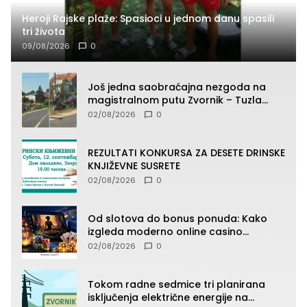
Heroji Rajske plaže: Spasioci u jednom danu spasili
tri života
09/08/2026
0
Još jedna saobraćajna nezgoda na
magistralnom putu Zvornik – Tuzla
(FOTO)
02/08/2026
0
REZULTATI KONKURSA ZA DESETE DRINSKE
KNJIŽEVNE SUSRETE
02/08/2026
0
Od slotova do bonus ponuda: Kako
izgleda moderno online casino
iskustvo
02/08/2026
0
Tokom radne sedmice tri planirana
isključenja električne energije na