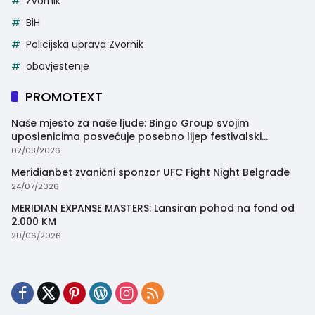
Zvornik
BiH
Policijska uprava Zvornik
obavjestenje
PROMOTEXT
Naše mjesto za naše ljude: Bingo Group svojim
uposlenicima posvećuje posebno lijep festivalski
trenutak
02/08/2026
Meridianbet zvanični sponzor UFC Fight Night Belgrade
24/07/2026
MERIDIAN EXPANSE MASTERS: Lansiran pohod na fond od
2.000 KM
20/06/2026