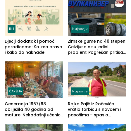
BiH
Najnovije
Dječiji dodatak i pomoć
Zimske gume na 40 stepeni
porodicama: Ko ima pravo
Celzijusa nisu jedini
i kako do naknade
problem: Pogrešan pritisak
može biti mnogo opasniji
ČARŠIJA
Najnovije
Generacija 1967/68.
Rajko Pajić iz Roćevića
obilježila 40 godina od
vratio torbicu s novcem i
mature: Nekadašnji učenici
pasošima – spasio
TŠC-a okupili se u Zvorniku
porodično ljetovanje u
(FOTO)
Grčkoj