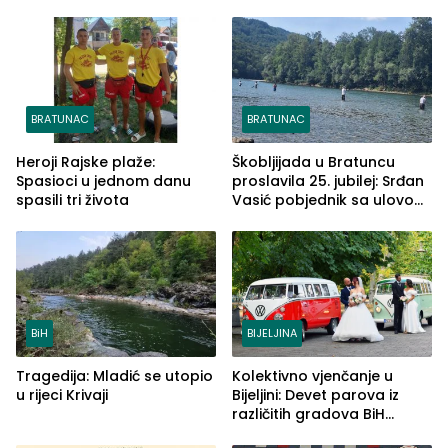
BRATUNAC
BRATUNAC
Heroji Rajske plaže:
Škobljijada u Bratuncu
Spasioci u jednom danu
proslavila 25. jubilej: Srđan
spasili tri života
Vasić pobjednik sa ulovom
od 2.040 grama (FOTO)
BiH
BIJELJINA
Tragedija: Mladić se utopio
Kolektivno vjenčanje u
u rijeci Krivaji
Bijeljini: Devet parova iz
različitih gradova BiH
izgovorilo sudbonosno da