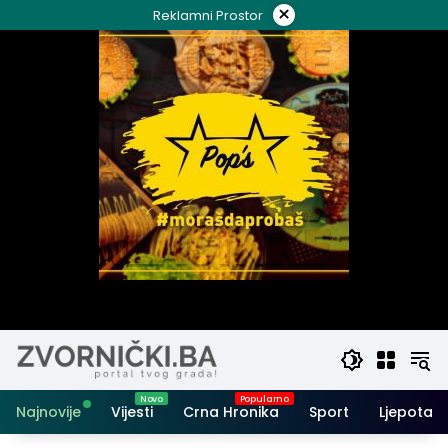
Skip
×
Reklamni Prostor
to
content
Najnovije
Vijesti
Crna Hronika
Sport
Ljepota i 