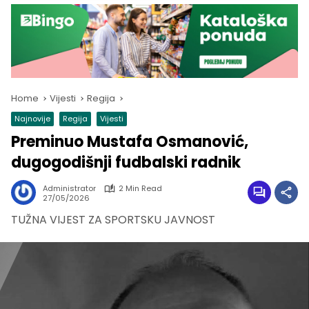
Home
Vijesti
Regija
Najnovije
Regija
Vijesti
Preminuo Mustafa Osmanović,
dugogodišnji fudbalski radnik
Administrator
2 Min Read
27/05/2026
TUŽNA VIJEST ZA SPORTSKU JAVNOST