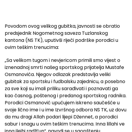
Povodom ovog velikog gubitka, javnosti se obratio
predsjednik Nogometnog saveza Tuzlanskog
kantona (NS TK), uputivši riječi podrške porodici u
ovim teškim trenucima:
„Sa velikom tugom i nevjericom primili smo vijest o
iznenadnoj smrti našeg sportskog prijatelja Mustafe
Osmanovića. Njegov odlazak predstavlja veliki
gubitak za sportsku i fudbalsku zajednicu, a posebno
za sve koji su imali priliku sarađivati i poznavati ga
kao časnog, poštenog i predanog sportskog radnika.
Porodici Osmanović upućujem iskreno saučešće u
svoje lično ime i u ime Izvršnog odbora NS TK, uz dovu
da mu dragi Allah podari lijepi Džennet, a porodici
sabur i snagu u ovim teškim trenucima. Inna lillahi ve
inna ilejhi radži’un“, navodi se u saopštenju.