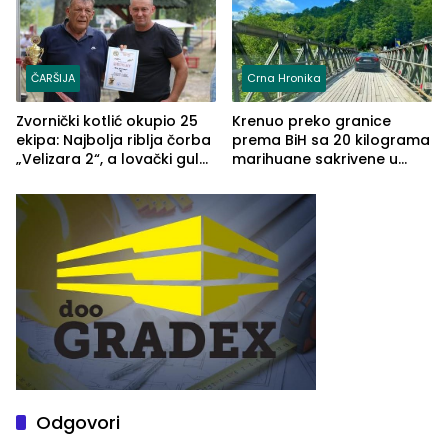
ČARŠIJA
Crna Hronika
Zvornički kotlić okupio 25
Krenuo preko granice
ekipa: Najbolja riblja čorba
prema BiH sa 20 kilograma
„Velizara 2“, a lovački gulaš
marihuane sakrivene u
„Red i Zaprska“ (FOTO)
automobilu
Odgovori