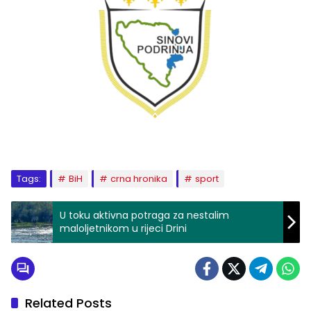
Tags:
BiH
crna hronika
sport
U toku aktivna potraga za nestalim
maloljetnikom u rijeci Drini
Related Posts