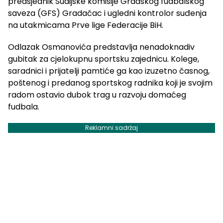
predsjednik Sudijske komisije Gradskog fudbalskog
saveza (GFS) Gradačac i ugledni kontrolor suđenja
na utakmicama Prve lige Federacije BiH.
Odlazak Osmanovića predstavlja nenadoknadiv
gubitak za cjelokupnu sportsku zajednicu. Kolege,
saradnici i prijatelji pamtiće ga kao izuzetno časnog,
poštenog i predanog sportskog radnika koji je svojim
radom ostavio dubok trag u razvoju domaćeg
fudbala.
Reklamni sadržaj