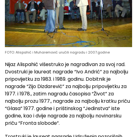
FOTO: Alispahić i Muharemović uručili nagradu i 2007.godine
Nijaz Alispahić višestruko je nagrađivan za svoj rad.
Dvostruki je laureat nagrade “Ivo Andrić” za najbolju
pripovijetku za 1983. i 1989. godinu. Dobitnik je
nagrade “Zijo Dizdarević” za najbolju pripovijetku za
1977. i 1978., zatim nagradu časopisa “Život” za
najbolju prozu 1977., nagrade za najbolju kratku priču
“Glasa” 1977. godine i prištinskog “Jedinstva” iste
godine, kao i dvije nagrade za najbolju novinarsku
priču “Fronta slobode”.
Trostruki je laureat nagrade Udruženja pozorišnih