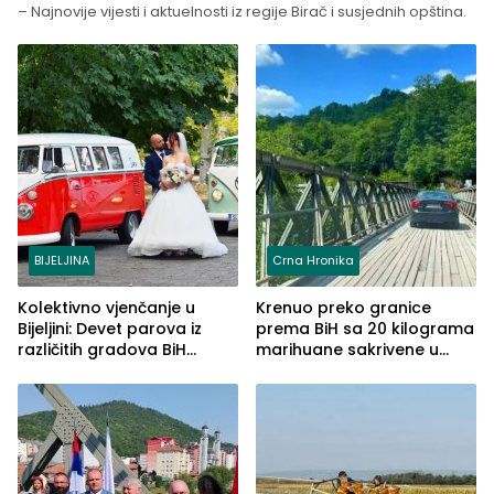
– Najnovije vijesti i aktuelnosti iz regije Birač i susjednih opština.
BIJELJINA
Crna Hronika
Kolektivno vjenčanje u
Krenuo preko granice
Bijeljini: Devet parova iz
prema BiH sa 20 kilograma
različitih gradova BiH
marihuane sakrivene u
izgovorilo sudbonosno da
automobilu