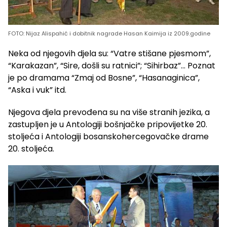
FOTO: Nijaz Alispahić i dobitnik nagrade Hasan Kaimija iz 2009.godine
Neka od njegovih djela su: “Vatre stišane pjesmom”,
“Karakazan”, “Sire, došli su ratnici”; “Sihirbaz”… Poznat
je po dramama “Zmaj od Bosne”, “Hasanaginica”,
“Aska i vuk” itd.
Njegova djela prevođena su na više stranih jezika, a
zastupljen je u Antologiji bošnjačke pripovijetke 20.
stoljeća i Antologiji bosanskohercegovačke drame
20. stoljeća.