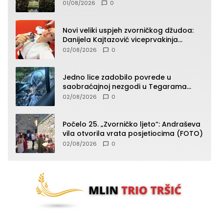
početak koncertnog programa
01/08/2026
0
Novi veliki uspjeh zvorničkog džudoa:
Danijela Kajtazović viceprvakinja
Balkana u seniorskoj konkurenciji
02/08/2026
0
Jedno lice zadobilo povrede u
saobraćajnoj nezgodi u Tegarama
(FOTO)
02/08/2026
0
Počelo 25. „Zvorničko ljeto“: Andraševa
vila otvorila vrata posjetiocima (FOTO)
02/08/2026
0