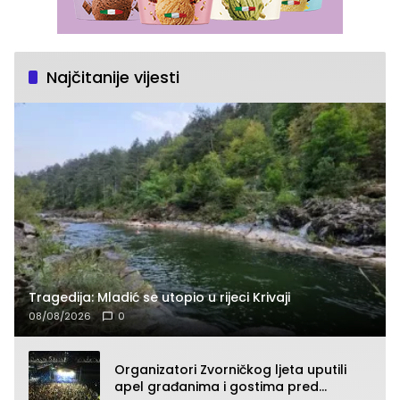
Najčitanije vijesti
Tragedija: Mladić se utopio u rijeci Krivaji
08/08/2026
0
Organizatori Zvorničkog ljeta uputili
apel građanima i gostima pred