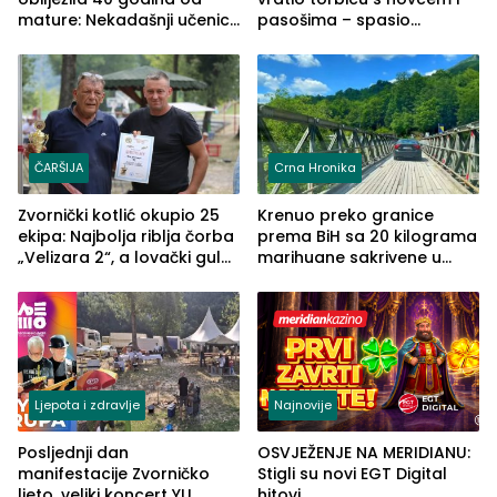
mature: Nekadašnji učenici
pasošima – spasio
TŠC-a okupili se u Zvorniku
porodično ljetovanje u
(FOTO)
Grčkoj
ČARŠIJA
Crna Hronika
Zvornički kotlić okupio 25
Krenuo preko granice
ekipa: Najbolja riblja čorba
prema BiH sa 20 kilograma
„Velizara 2“, a lovački gulaš
marihuane sakrivene u
„Red i Zaprska“ (FOTO)
automobilu
Ljepota i zdravlje
Najnovije
Posljednji dan
OSVJEŽENJE NA MERIDIANU:
manifestacije Zvorničko
Stigli su novi EGT Digital
ljeto, veliki koncert YU
hitovi