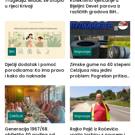
Tragedija: Mladić se utopio
Kolektivno vjenčanje u
u rijeci Krivaji
Bijeljini: Devet parova iz
različitih gradova BiH
izgovorilo sudbonosno da
BiH
Najnovije
Dječiji dodatak i pomoć
Zimske gume na 40 stepeni
porodicama: Ko ima pravo
Celzijusa nisu jedini
i kako do naknade
problem: Pogrešan pritisak
može biti mnogo opasniji
ČARŠIJA
Najnovije
Generacija 1967/68.
Rajko Pajić iz Roćevića
obilježila 40 godina od
vratio torbicu s novcem i