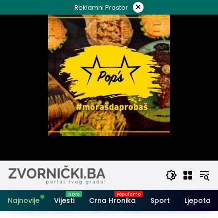
Skip
×
Reklamni Prostor
to
content
Najnovije
Vijesti
Crna Hronika
Sport
Ljepota i 