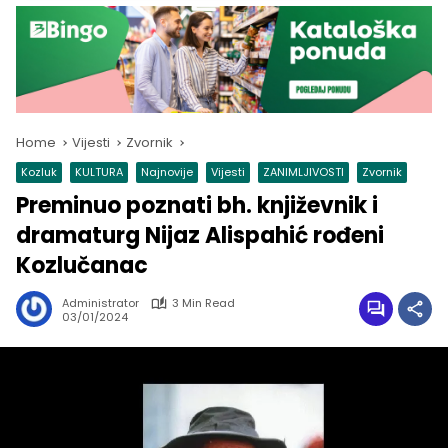
Home
Vijesti
Zvornik
Kozluk
KULTURA
Najnovije
Vijesti
ZANIMLJIVOSTI
Zvornik
Preminuo poznati bh. književnik i
dramaturg Nijaz Alispahić rođeni
Kozlučanac
Administrator
3 Min Read
03/01/2024