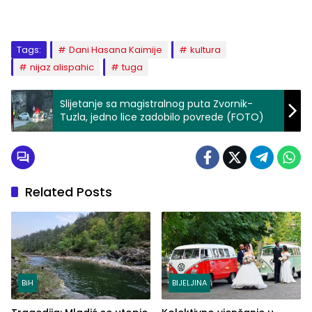
Tags:
Dani Hasana Kaimije
kultura
nijaz alispahic
tuga
Slijetanje sa magistralnog puta Zvornik-
Tuzla, jedno lice zadobilo povrede (FOTO)
Related Posts
BiH
BIJELJINA