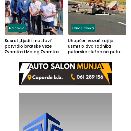
Najnovije
Crna Hronika
Susret „Ljudi i mostovi“
Uhapšen vozač koji je
potvrdio bratske veze
usmrtio dva radnika
Zvornika i Malog Zvornika
putarske službe na putu
od Loznice prema Šapcu
(FOTO)