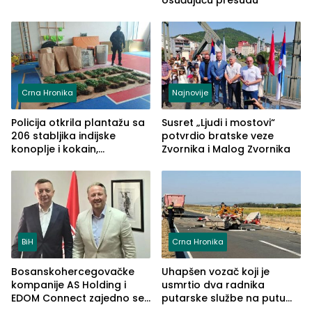
osuđujuću presudu
Crna Hronika
Najnovije
Policija otkrila plantažu sa
Susret „Ljudi i mostovi“
206 stabljika indijske
potvrdio bratske veze
konoplje i kokain,
Zvornika i Malog Zvornika
uhapšena jedna osoba
(FOTO)
BiH
Crna Hronika
Bosanskohercegovačke
Uhapšen vozač koji je
kompanije AS Holding i
usmrtio dva radnika
EDOM Connect zajedno se
putarske službe na putu
šire na tržište Maroka
od Loznice prema Šapcu