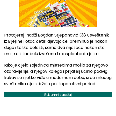
Protojerej-hadži Bogdan Stjepanović (38), sveštenik
iz Bijeljine i otac četiri djevojčice, preminuo je nakon
duge i teške bolesti, samo dva mjeseca nakon što
mu je u Istanbulu izvršena transplantacija jetre.
Iako je cijela zajednica mjesecima molila za njegovo
ozdravljenje, a njegov kolega i prijatelj učinio podvig
kakav se rijetko viđa u modernom dobu, srce mladog
sveštenika nije izdržalo postoperativni period.
Reklamni sadržaj