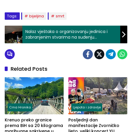
Tags:
bijeljina
smrt
Nalaz vještaka o organizovanju jedinica i
zabranjenim stvarima na suđenju
optuženom za ratni zločin u Jusićima kod
Zvornika
Related Posts
Crna Hronika
Ljepota i zdravlje
Krenuo preko granice
Posljednji dan
prema BiH sa 20 kilograma
manifestacije Zvorničko
marihuane sakrivene u
ljeto, veliki koncert YU