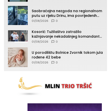
Saobraćajna nezgoda na regionalnom
putu uz rijeku Drinu, ima povrijeđenih
lica (FOTO)
01/08/2026
0
Kosorić: Tužilaštvo zatražilo
kažnjavanje nekadašnjeg komandanta
Vlaseničke brigade
01/08/2026
0
U porodilištu Bolnice Zvornik tokom jula
rođene 42 bebe
01/08/2026
0