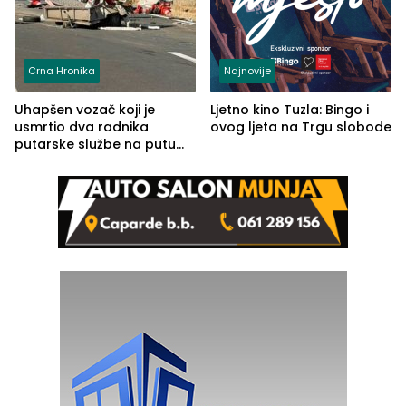
Crna Hronika
Najnovije
Uhapšen vozač koji je
Ljetno kino Tuzla: Bingo i
usmrtio dva radnika
ovog ljeta na Trgu slobode
putarske službe na putu
od Loznice prema Šapcu
(FOTO)