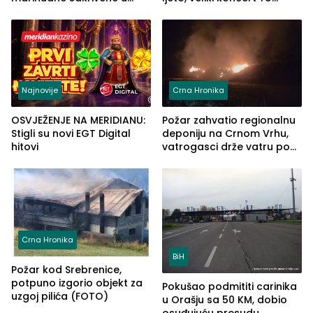
automobilu
grupe zatvara program
ove godine
Najnovije
Crna Hronika
OSVJEŽENJE NA MERIDIANU:
Požar zahvatio regionalnu
Stigli su novi EGT Digital
deponiju na Crnom Vrhu,
hitovi
vatrogasci drže vatru pod
kontrolom (FOTO)
Crna Hronika
BiH
Požar kod Srebrenice,
potpuno izgorio objekt za
Pokušao podmititi carinika
uzgoj pilića (FOTO)
u Orašju sa 50 KM, dobio