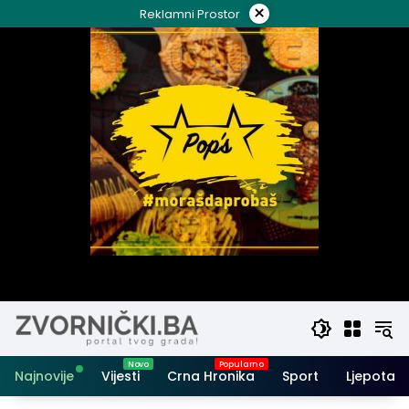
Skip
×
Reklamni Prostor
to
content
Najnovije
Vijesti
Crna Hronika
Sport
Ljepota i 