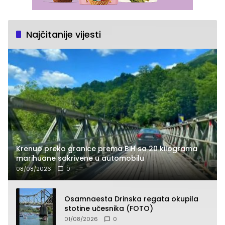
Najčitanije vijesti
Krenuo preko granice prema BiH sa 20 kilograma
marihuane sakrivene u automobilu
08/08/2026
0
Osamnaesta Drinska regata okupila
stotine učesnika (FOTO)
01/08/2026
0