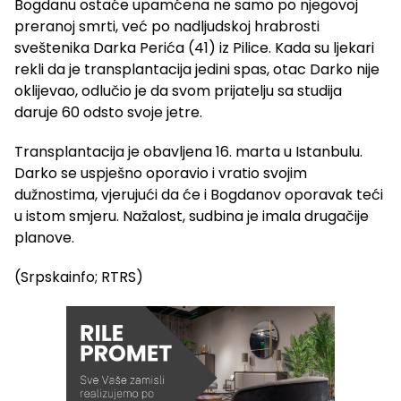
Bogdanu ostaće upamćena ne samo po njegovoj
preranoj smrti, već po nadljudskoj hrabrosti
sveštenika Darka Perića (41) iz Pilice. Kada su ljekari
rekli da je transplantacija jedini spas, otac Darko nije
oklijevao, odlučio je da svom prijatelju sa studija
daruje 60 odsto svoje jetre.
Transplantacija je obavljena 16. marta u Istanbulu.
Darko se uspješno oporavio i vratio svojim
dužnostima, vjerujući da će i Bogdanov oporavak teći
u istom smjeru. Nažalost, sudbina je imala drugačije
planove.
(Srpskainfo; RTRS)