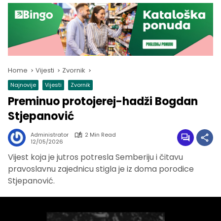
Home
Vijesti
Zvornik
Najnovije
Vijesti
Zvornik
Preminuo protojerej-hadži Bogdan
Stjepanović
Administrator
2 Min Read
12/05/2026
Vijest koja je jutros potresla Semberiju i čitavu
pravoslavnu zajednicu stigla je iz doma porodice
Stjepanović.