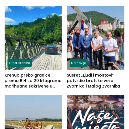
Crna Hronika
Najnovije
Krenuo preko granice
Susret „Ljudi i mostovi“
prema BiH sa 20 kilograma
potvrdio bratske veze
marihuane sakrivene u
Zvornika i Malog Zvornika
automobilu