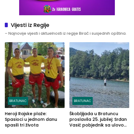
Vijesti iz Regije
– Najnovije vijesti i aktuelnosti iz regije Birač i susjednih opština.
BRATUNAC
BRATUNAC
Heroji Rajske plaže:
Škobljijada u Bratuncu
Spasioci u jednom danu
proslavila 25. jubilej: Srđan
spasili tri života
Vasić pobjednik sa ulovom
od 2.040 grama (FOTO)