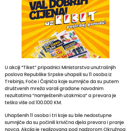
U akciji “Tiket” pripadnici Ministarstva unutrašnjih
poslova Republike Srpske uhapsili su 11 osoba iz
Trebinja, Foče i Čajniča koje sumnjiče da su putem
društvenih mreža varali građane navodnim
rezultatima “namještenih utakmica” a prevara je
teška više od 100.000 KM.
Uhapšenih 11 osoba i tri koje su bile nedostupne
sumnjiče da su počinili krivična djela prevara i pranje
novca. Akcija je realizovana pod nadzorom Okružnog