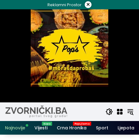
Skip
×
Reklamni Prostor
to
content
Najnovije
Vijesti
Crna Hronika
Sport
Ljepota i 