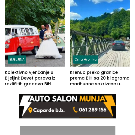
BIJELJINA
Crna Hronika
Kolektivno vjenčanje u
Krenuo preko granice
Bijeljini: Devet parova iz
prema BiH sa 20 kilograma
različitih gradova BiH
marihuane sakrivene u
izgovorilo sudbonosno da
automobilu