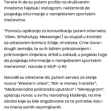
Terete ih da su putem profila na društvenim
mrežama Fejsbuk i Instagram, reklamirali da
posjeduju informacije o namještenim sportskim
mečevima.
“Pomoću aplikacija za komunikaciju putem interneta
‘Viber, WhatsApp, Messenger) su stupali u kontakt
sa oštećenim licima iz Srbije, Hrvatske, Crne Gore i
drugih zemalja, te su ih lažnim prikazivanjem i
prikrivanjem činjenica, držali u zabludi, u pogledu toga
da posjeduju informacije o namještenim sportskim
mečevima”, navode iz MUP-a RS.
Navodili su oštećene da, putem servisa za slanje
novca ”Western Union”, ”RIA-e money transfer”,
”Međunarodna poštanska uputnica” i ”Moneygram”,
uplaćuju novac u svrhu navodnog klađenja, na ime
oboba koje su bile angažovane za te potrebe, kao i
na imena samih osumnjičenih.