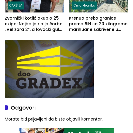
ČARŠIJA
Crna Hronika
Zvornički kotlić okupio 25
Krenuo preko granice
ekipa: Najbolja riblja čorba
prema BiH sa 20 kilograma
„Velizara 2“, a lovački gulaš
marihuane sakrivene u
„Red i Zaprska“ (FOTO)
automobilu
Odgovori
Morate biti
prijavljeni
da biste objavili komentar.