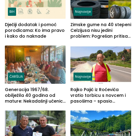
BiH
Najnovije
Dječiji dodatak i pomoć
Zimske gume na 40 stepeni
porodicama: Ko ima pravo
Celzijusa nisu jedini
i kako do naknade
problem: Pogrešan pritisak
može biti mnogo opasniji
ČARŠIJA
Najnovije
Generacija 1967/68.
Rajko Pajić iz Roćevića
obilježila 40 godina od
vratio torbicu s novcem i
mature: Nekadašnji učenici
pasošima – spasio
TŠC-a okupili se u Zvorniku
porodično ljetovanje u
(FOTO)
Grčkoj