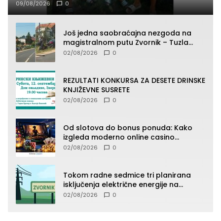
09/08/2026
0
Još jedna saobraćajna nezgoda na
magistralnom putu Zvornik – Tuzla
(FOTO)
02/08/2026
0
REZULTATI KONKURSA ZA DESETE DRINSKE
KNJIŽEVNE SUSRETE
02/08/2026
0
Od slotova do bonus ponuda: Kako
izgleda moderno online casino
iskustvo
02/08/2026
0
Tokom radne sedmice tri planirana
isključenja električne energije na
području TJ Zvornik
02/08/2026
0