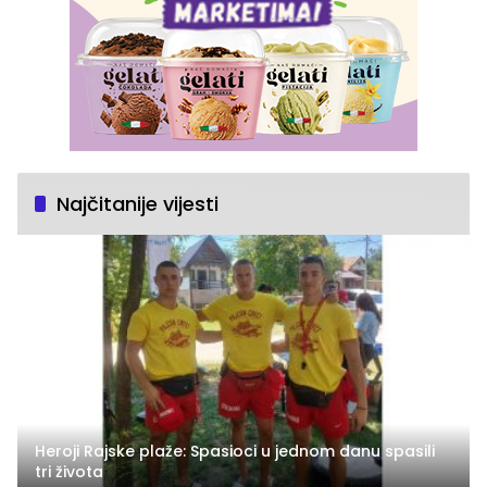
Najčitanije vijesti
Heroji Rajske plaže: Spasioci u jednom danu spasili
tri života