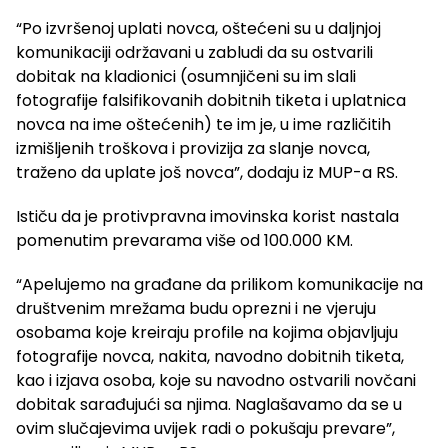
“Po izvršenoj uplati novca, oštećeni su u daljnjoj
komunikaciji održavani u zabludi da su ostvarili
dobitak na kladionici (osumnjičeni su im slali
fotografije falsifikovanih dobitnih tiketa i uplatnica
novca na ime oštećenih) te im je, u ime različitih
izmišljenih troškova i provizija za slanje novca,
traženo da uplate još novca”, dodaju iz MUP-a RS.
Ističu da je protivpravna imovinska korist nastala
pomenutim prevarama više od 100.000 KM.
“Apelujemo na građane da prilikom komunikacije na
društvenim mrežama budu oprezni i ne vjeruju
osobama koje kreiraju profile na kojima objavljuju
fotografije novca, nakita, navodno dobitnih tiketa,
kao i izjava osoba, koje su navodno ostvarili novčani
dobitak sarađujući sa njima. Naglašavamo da se u
ovim slučajevima uvijek radi o pokušaju prevare”,