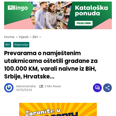
Home
Vijesti
BiH
BiH
Najnovije
Prevarama o namještenim
utakmicama oštetili građane za
100.000 KM, varali naivne iz BiH,
Srbije, Hrvatske…
Administrator
2 Min Read
10/12/2022