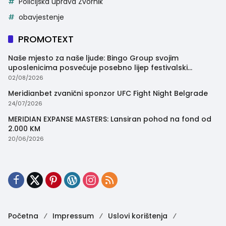
Policijska uprava Zvornik
obavjestenje
PROMOTEXT
Naše mjesto za naše ljude: Bingo Group svojim
uposlenicima posvećuje posebno lijep festivalski
trenutak
02/08/2026
Meridianbet zvanični sponzor UFC Fight Night Belgrade
24/07/2026
MERIDIAN EXPANSE MASTERS: Lansiran pohod na fond od
2.000 KM
20/06/2026
Početna
Impressum
Uslovi korištenja