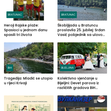
BRATUNAC
BRATUNAC
Heroji Rajske plaže:
Škobljijada u Bratuncu
Spasioci u jednom danu
proslavila 25. jubilej: Srđan
spasili tri života
Vasić pobjednik sa ulovom
od 2.040 grama (FOTO)
BiH
BIJELJINA
Tragedija: Mladić se utopio
Kolektivno vjenčanje u
u rijeci Krivaji
Bijeljini: Devet parova iz
različitih gradova BiH
izgovorilo sudbonosno da