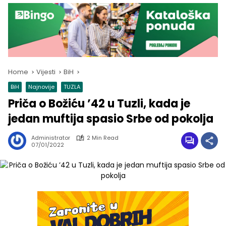
Home
Vijesti
BiH
BiH
Najnovije
TUZLA
Priča o Božiću ’42 u Tuzli, kada je
jedan muftija spasio Srbe od pokolja
Administrator
2 Min Read
07/01/2022