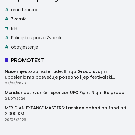
crna hronika
Zvornik
BiH
Policijska uprava Zvornik
obavjestenje
PROMOTEXT
Naše mjesto za naše ljude: Bingo Group svojim
uposlenicima posvećuje posebno lijep festivalski
trenutak
02/08/2026
Meridianbet zvanični sponzor UFC Fight Night Belgrade
24/07/2026
MERIDIAN EXPANSE MASTERS: Lansiran pohod na fond od
2.000 KM
20/06/2026