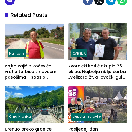
Related Posts
Najnovije
ČARŠIJA
Rajko Pajić iz Roćevića
Zvornički kotlić okupio 25
vratio torbicu s novcem i
ekipa: Najbolja riblja čorba
pasošima – spasio
„Velizara 2“, a lovački gulaš
porodično ljetovanje u
„Red i Zaprska“ (FOTO)
Grčkoj
Crna Hronika
Ljepota i zdravlje
Krenuo preko granice
Posljednji dan