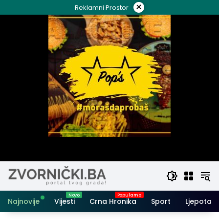
Skip
×
Reklamni Prostor
to
content
Najnovije
Vijesti
Crna Hronika
Sport
Ljepota i 