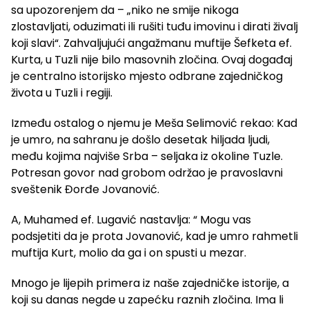
sa upozorenjem da – „niko ne smije nikoga
zlostavljati, oduzimati ili rušiti tuđu imovinu i dirati živalj
koji slavi“. Zahvaljujući angažmanu muftije Šefketa ef.
Kurta, u Tuzli nije bilo masovnih zločina. Ovaj događaj
je centralno istorijsko mjesto odbrane zajedničkog
života u Tuzli i regiji.
Između ostalog o njemu je Meša Selimović rekao: Kad
je umro, na sahranu je došlo desetak hiljada ljudi,
među kojima najviše Srba – seljaka iz okoline Tuzle.
Potresan govor nad grobom održao je pravoslavni
sveštenik Đorđe Jovanović.
A, Muhamed ef. Lugavić nastavlja: “ Mogu vas
podsjetiti da je prota Jovanović, kad je umro rahmetli
muftija Kurt, molio da ga i on spusti u mezar.
Mnogo je lijepih primera iz naše zajedničke istorije, a
koji su danas negde u zapećku raznih zločina. Ima li