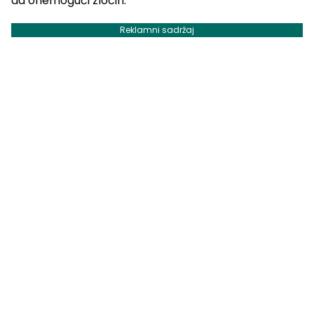
da onemogući zločin.
Reklamni sadržaj