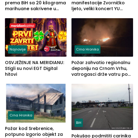
prema BiH sa 20 kilograma
manifestacije Zvorničko
marihuane sakrivene u
ljeto, veliki koncert YU
automobilu
grupe zatvara program
ove godine
Najnovije
Crna Hronika
OSVJEŽENJE NA MERIDIANU:
Požar zahvatio regionalnu
Stigli su novi EGT Digital
deponiju na Crnom Vrhu,
hitovi
vatrogasci drže vatru pod
kontrolom (FOTO)
Crna Hronika
BiH
Požar kod Srebrenice,
potpuno izgorio objekt za
Pokušao podmititi carinika