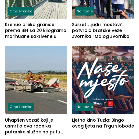
Crna Hronika
Najnovije
Krenuo preko granice
Susret „Ljudi i mostovi“
prema BiH sa 20 kilograma
potvrdio bratske veze
marihuane sakrivene u
Zvornika i Malog Zvornika
automobilu
Crna Hronika
Najnovije
Uhapšen vozač koji je
Ljetno kino Tuzla: Bingo i
usmrtio dva radnika
ovog ljeta na Trgu slobode
putarske službe na putu
od Loznice prema Šapcu