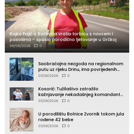
Rajko Pajić iz Roćevića vratio torbicu s novcem i
pasošima – spasio porodično ljetovanje u Grčkoj
08/08/2026
0
Saobraćajna nezgoda na regionalnom
putu uz rijeku Drinu, ima povrijeđenih
lica (FOTO)
01/08/2026
0
Kosorić: Tužilaštvo zatražilo
kažnjavanje nekadašnjeg komandanta
Vlaseničke brigade
01/08/2026
0
U porodilištu Bolnice Zvornik tokom jula
rođene 42 bebe
01/08/2026
0