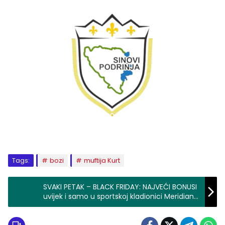
Tags:
bozi
muftija Kurt
SVAKI PETAK – BLACK FRIDAY: NAJVEĆI BONUSI
uvijek i samo u sportskoj kladionici Meridian!
POKLON 30KM!