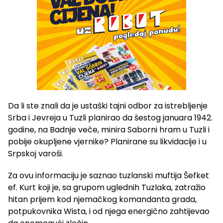
Da li ste znali da je ustaški tajni odbor za istrebljenje
Srba i Jevreja u Tuzli planirao da šestog januara 1942.
godine, na Badnje veče, minira Saborni hram u Tuzli i
pobije okupljene vjernike? Planirane su likvidacije i u
Srpskoj varoši.
Za ovu informaciju je saznao tuzlanski muftija Šefket
ef. Kurt koji je, sa grupom uglednih Tuzlaka, zatražio
hitan prijem kod njemačkog komandanta grada,
potpukovnika Wista, i od njega energično zahtijevao