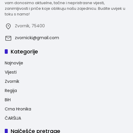
vam donosimo aktuelne, tačne i nepristrasne vijesti,
zanimljivosti i priče koje oblikuju našu zajednicu. Budite uvijek u
toku s nama!
Zvornik, 75400
zvornicki@gmail.com
Kategorije
Najnovije
Vijesti
Zvornik
Regija
BiH
Crna Hronika
ČARŠIJA
Najčešće pretrage