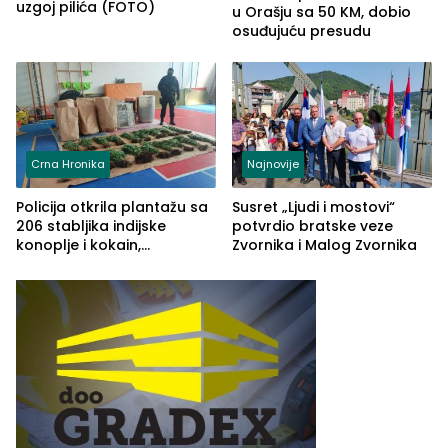
uzgoj pilića (FOTO)
u Orašju sa 50 KM, dobio
osuđujuću presudu
Crna Hronika
Najnovije
Policija otkrila plantažu sa
Susret „Ljudi i mostovi“
206 stabljika indijske
potvrdio bratske veze
konoplje i kokain,
Zvornika i Malog Zvornika
uhapšena jedna osoba
(FOTO)