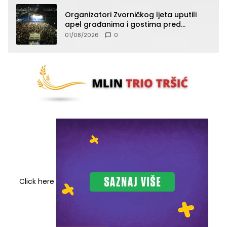
Organizatori Zvorničkog ljeta uputili
apel građanima i gostima pred
početak koncertnog programa
01/08/2026
0
Click here