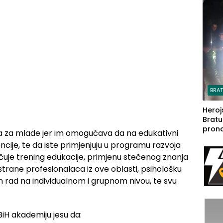
steča
BRA
Heroj
Bratu
pron
a za mlade jer im omogućava da na edukativni
seda
ncije, te da iste primjenjuju u programu razvoja
a Iva
učuje trening edukacije, primjenu stečenog znanja
rodom
 strane profesionalaca iz ove oblasti, psihološku
n rad na individualnom i grupnom nivou, te svu
BiH akademiju jesu da: