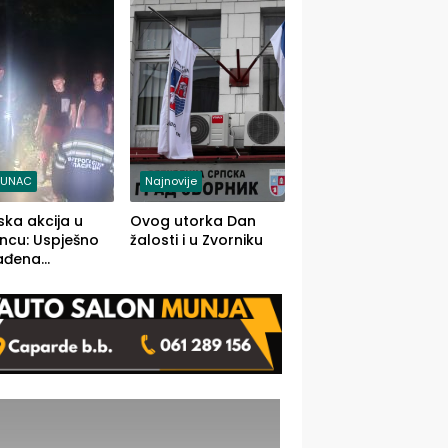
j jedino rješenje
TUNAC
Najnovije
ska akcija u
Ovog utorka Dan
ncu: Uspješno
žalosti i u Zvorniku
ađena
mdesetogodišnj
nka Lazić,
 iz Kravice.