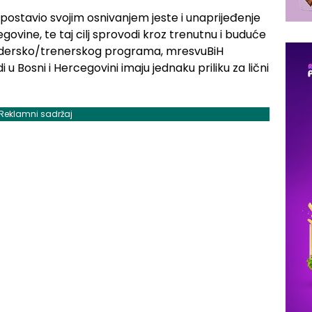
postavio svojim osnivanjem jeste i unaprijeđenje
egovine, te taj cilj sprovodi kroz trenutnu i buduće
lidersko/trenerskog programa, mresvuBiH
i u Bosni i Hercegovini imaju jednaku priliku za lični
Reklamni sadržaj