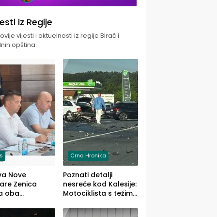
jesti iz Regije
vije vijesti i aktuelnosti iz regije Birač i
nih opština.
is
Crna Hronika
va Nove
Poznati detalji
zare Zenica
nesreće kod Kalesije:
a oba
Motociklista s težim,
dloga Vlade
dvoje vozača s
Ustrajni da je
lakšim povredama