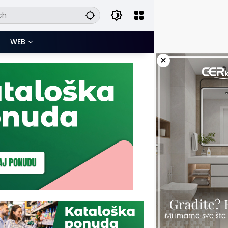
WEB
×