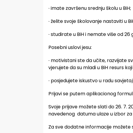
∙
imate završenu srednju školu u BiH;
∙
želite svoje školovanje nastaviti u Bi
∙
studirate u BiH i nemate više od 26
Posebni uslovi jesu:
∙
motivistani ste da učite, razvijate s
vjerujete da su mladi u BiH resurs koji
∙
posjedujete iskustvo u radu savjeta/
Prijavi se putem aplikacionog formu
Svoje prijave možete slati do 26. 7. 2
navedenog datuma ulaze u izbor za
Za sve dodatne informacije možete s