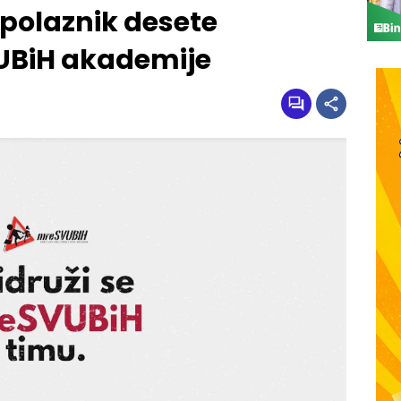
i polaznik desete
UBiH akademije