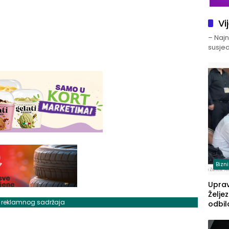
Vi
– Najno
susjed
Bizn
Upra
Želje
j reklamnog sadržaja
odbil
prije
FBiH: 