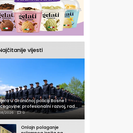
Najčitanije vijesti
ijera u Graničnoj policiji Bosne i
cegovine: profesionalni razvoj, rad
 savremenom opremom i služba
08/2026
0
ađanima
Onlajn polaganje