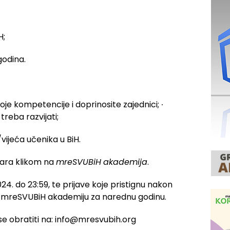
H;
 godina.
voje kompetencije i doprinosite zajednici;
∙
 treba razvijati;
vijeća učenika u BiH.
lara klikom na
mreSVUBiH
akademija
.
024. do 23:59, te prijave koje pristignu nakon
 mreSVUBiH akademiju za narednu godinu.
e obratiti na:
info@mresvubih.org