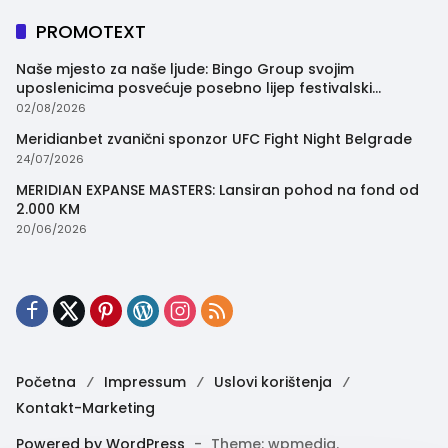
PROMOTEXT
Naše mjesto za naše ljude: Bingo Group svojim
uposlenicima posvećuje posebno lijep festivalski
trenutak
02/08/2026
Meridianbet zvanični sponzor UFC Fight Night Belgrade
24/07/2026
MERIDIAN EXPANSE MASTERS: Lansiran pohod na fond od
2.000 KM
20/06/2026
Početna
Impressum
Uslovi korištenja
Kontakt-Marketing
Powered by WordPress
-
Theme: wpmedia.