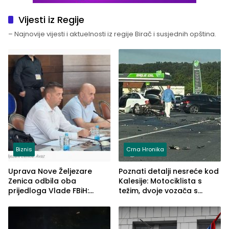
Vijesti iz Regije
– Najnovije vijesti i aktuelnosti iz regije Birač i susjednih opština.
Biznis
Crna Hronika
Uprava Nove Željezare
Poznati detalji nesreće kod
Zenica odbila oba
Kalesije: Motociklista s
prijedloga Vlade FBiH:
težim, dvoje vozača s
Ustrajni da je stečaj jedino
lakšim povredama
rješenje