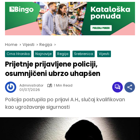
Home
Vijesti
Regija
Crna Hronika
Najnovije
Regija
Srebrenica
Vijesti
Prijetnje prijavljene policiji,
osumnjičeni ubrzo uhapšen
Administrator
1 Min Read
01/07/2026
Policija postupila po prijavi A.H., slučaj kvalifikovan
kao ugrožavanje sigurnosti