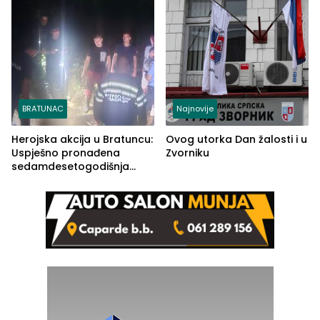
BRATUNAC
Najnovije
Herojska akcija u Bratuncu:
Ovog utorka Dan žalosti i u
Uspješno pronađena
Zvorniku
sedamdesetogodišnja
Ivanka Lazić, rodom iz
Kravice.