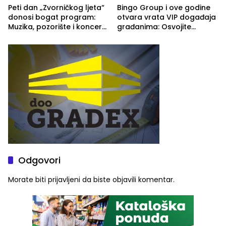
Peti dan „Zvorničkog ljeta“
Bingo Group i ove godine
donosi bogat program:
otvara vrata VIP događaja
Muzika, pozorište i koncert
građanima: Osvojite
Stoje
ulaznice za koncert Petra
Graše
Odgovori
Morate biti
prijavljeni
da biste objavili komentar.