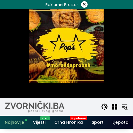
Skip
×
Reklamni Prostor
to
content
Najnovije
Vijesti
Crna Hronika
Sport
Ljepota i 