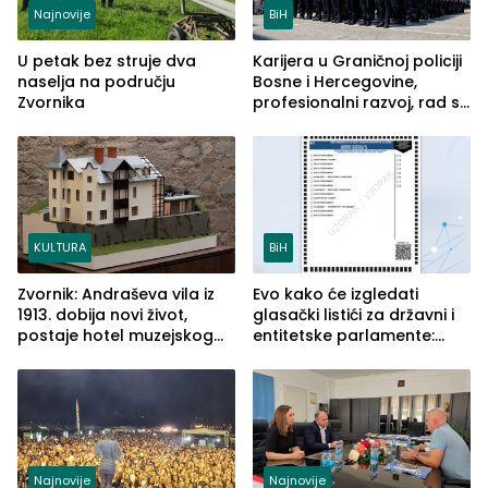
Najnovije
BiH
U petak bez struje dva
Karijera u Graničnoj policiji
naselja na području
Bosne i Hercegovine,
Zvornika
profesionalni razvoj, rad sa
savremenom opremom i
služba građanima
KULTURA
BiH
Zvornik: Andraševa vila iz
Evo kako će izgledati
1913. dobija novi život,
glasački listići za državni i
postaje hotel muzejskog
entitetske parlamente:
tipa
Najveće izmjene biće
vidljive na njima
Najnovije
Najnovije