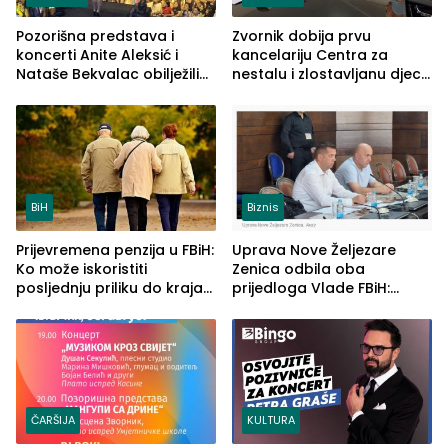
Pozorišna predstava i
Zvornik dobija prvu
koncerti Anite Aleksić i
kancelariju Centra za
Nataše Bekvalac obilježili
nestalu i zlostavljanu djecu
četvrto veče Zvorničkog
u RS-u
ljeta (FOTO)
BiH
Biznis
Prijevremena penzija u FBiH:
Uprava Nove Željezare
Ko može iskoristiti
Zenica odbila oba
posljednju priliku do kraja
prijedloga Vlade FBiH:
2026. godine
Ustrajni da je stečaj jedino
rješenje
ČARŠIJA
KULTURA