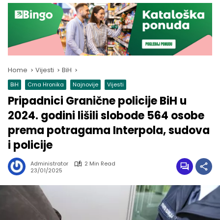
Home
Vijesti
BiH
BiH
Crna Hronika
Najnovije
Vijesti
Pripadnici Granične policije BiH u
2024. godini lišili slobode 564 osobe
prema potragama Interpola, sudova
i policije
Administrator
2 Min Read
23/01/2025