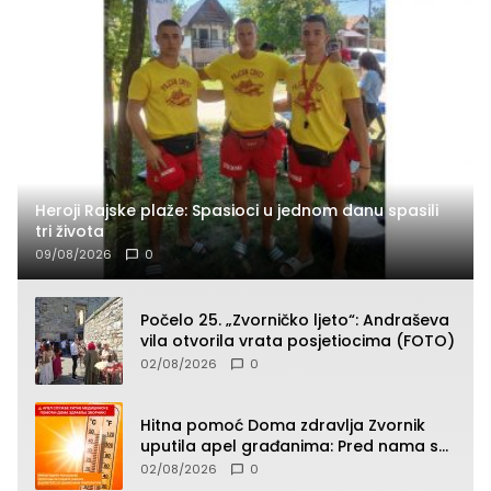
Heroji Rajske plaže: Spasioci u jednom danu spasili
tri života
09/08/2026
0
Počelo 25. „Zvorničko ljeto“: Andraševa
vila otvorila vrata posjetiocima (FOTO)
02/08/2026
0
Hitna pomoć Doma zdravlja Zvornik
uputila apel građanima: Pred nama su
temperature do 40°C, oprez zbog
02/08/2026
0
toplotnog udara