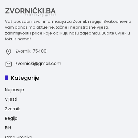
Vaš pouzdan izvor informacija za Zvornik i regiju! Svakodnevno
vam donosimo aktuelne, tačne i nepristrasne vijesti,
zanimljivosti i priče koje oblikuju našu zajednicu. Budite uvijek u
toku s nama!
Zvornik, 75400
zvornicki@gmail.com
Kategorije
Najnovije
Vijesti
Zvornik
Regija
BiH
Crna Hronika