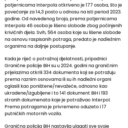
potjernicama Interpola otkriveno je 177 osoba, što je
povećanje za 14,3 posto u odnosu na isti period 2023.
godine. Od navedenog broja, prema potjernicama
Interpola 46 osoba je lišeno slobode zbog počinjenih
krivičnih djela. Svih, 564 osoba koje su lišene slobode
na osnovu raspisanih potraga, predato je nadležnim
organima na daljnje postupanje.
Kada je riječ o potražnoj djelatnosti, pripadnici
Granične policije BiH su u 2024. godini na graničnim
prijelazima otkrili 334 dokumenta koji se potražuju
prema raznim osnovama ili su ih nadležni organi
oglasili kao poništene/nevažeće, odnosno kao
ukradene/izgubljene i to 141 dokument BiH i 193
stranih dokumenata koje je potraživao Interpol.
Prema potragama je privremeno oduzeto i 17
putničkih motornih vozila.
Granična policija BiH nastavlja ulagati sve svoje