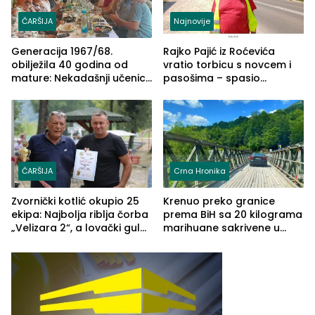
ČARŠIJA
Najnovije
Generacija 1967/68.
Rajko Pajić iz Roćevića
obilježila 40 godina od
vratio torbicu s novcem i
mature: Nekadašnji učenici
pasošima – spasio
TŠC-a okupili se u Zvorniku
porodično ljetovanje u
(FOTO)
Grčkoj
ČARŠIJA
Crna Hronika
Zvornički kotlić okupio 25
Krenuo preko granice
ekipa: Najbolja riblja čorba
prema BiH sa 20 kilograma
„Velizara 2“, a lovački gulaš
marihuane sakrivene u
„Red i Zaprska“ (FOTO)
automobilu