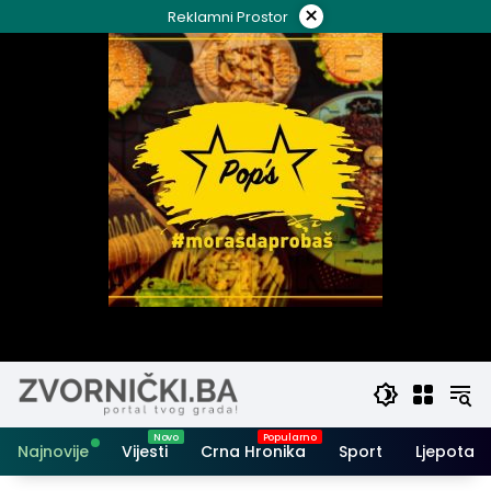
Skip
×
Reklamni Prostor
to
content
Najnovije
Vijesti
Crna Hronika
Sport
Ljepota i 