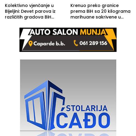
Kolektivno vjenčanje u
Krenuo preko granice
Bijeljini: Devet parova iz
prema BiH sa 20 kilograma
različitih gradova BiH
marihuane sakrivene u
izgovorilo sudbonosno da
automobilu