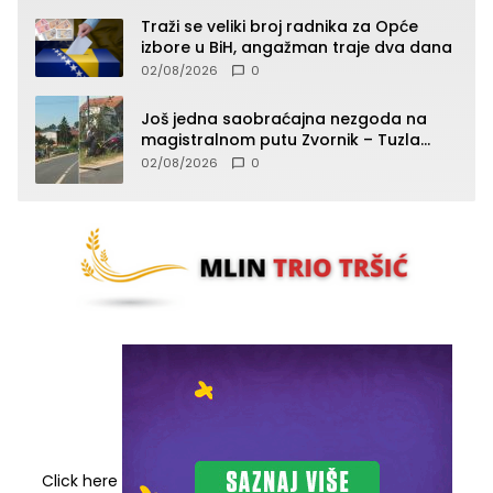
Traži se veliki broj radnika za Opće
izbore u BiH, angažman traje dva dana
02/08/2026
0
Još jedna saobraćajna nezgoda na
magistralnom putu Zvornik – Tuzla
(FOTO)
02/08/2026
0
Click here