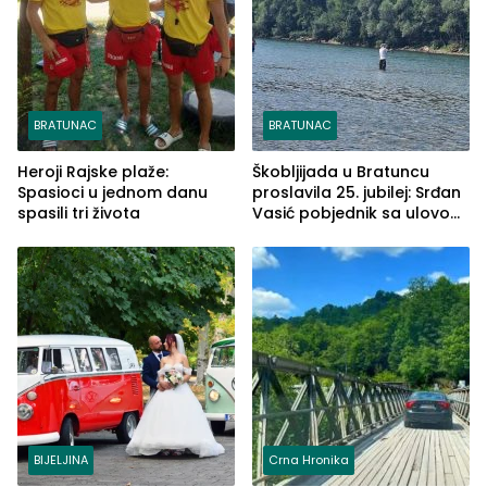
BRATUNAC
BRATUNAC
Heroji Rajske plaže:
Škobljijada u Bratuncu
Spasioci u jednom danu
proslavila 25. jubilej: Srđan
spasili tri života
Vasić pobjednik sa ulovom
od 2.040 grama (FOTO)
BIJELJINA
Crna Hronika