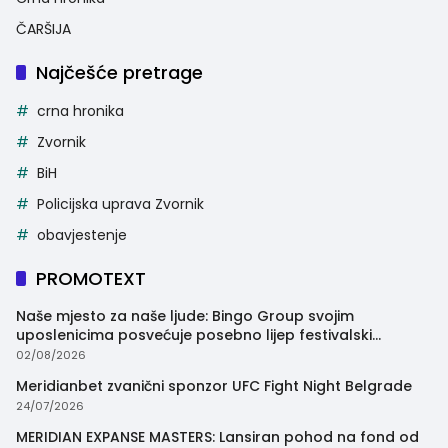
ČARŠIJA
Najčešće pretrage
crna hronika
Zvornik
BiH
Policijska uprava Zvornik
obavjestenje
PROMOTEXT
Naše mjesto za naše ljude: Bingo Group svojim
uposlenicima posvećuje posebno lijep festivalski
trenutak
02/08/2026
Meridianbet zvanični sponzor UFC Fight Night Belgrade
24/07/2026
MERIDIAN EXPANSE MASTERS: Lansiran pohod na fond od