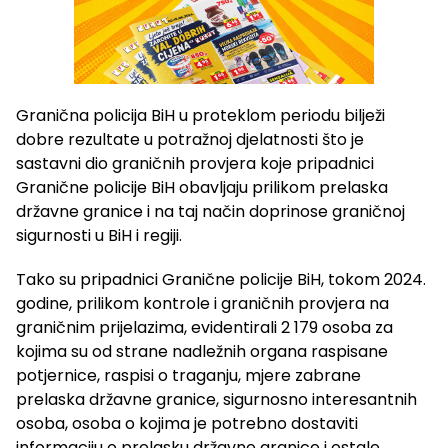
Granična policija BiH u proteklom periodu bilježi
dobre rezultate u potražnoj djelatnosti što je
sastavni dio graničnih provjera koje pripadnici
Granične policije BiH obavljaju prilikom prelaska
državne granice i na taj način doprinose graničnoj
sigurnosti u BiH i regiji.
Tako su pripadnici Granične policije BiH, tokom 2024.
godine, prilikom kontrole i graničnih provjera na
graničnim prijelazima, evidentirali 2 179 osoba za
kojima su od strane nadležnih organa raspisane
potjernice, raspisi o traganju, mjere zabrane
prelaska državne granice, sigurnosno interesantnih
osoba, osoba o kojima je potrebno dostaviti
informaciju o prelasku državne granice i ostale