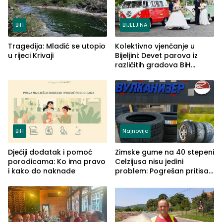
BiH
BIJELJINA
Tragedija: Mladić se utopio
Kolektivno vjenčanje u
u rijeci Krivaji
Bijeljini: Devet parova iz
različitih gradova BiH
izgovorilo sudbonosno da
BiH
Najnovije
Dječiji dodatak i pomoć
Zimske gume na 40 stepeni
porodicama: Ko ima pravo
Celzijusa nisu jedini
i kako do naknade
problem: Pogrešan pritisak
može biti mnogo opasniji