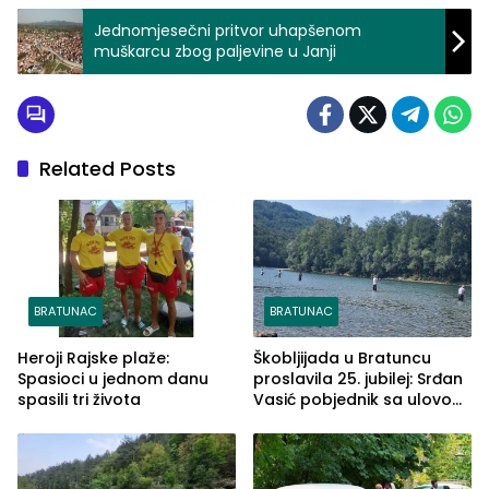
Jednomjesečni pritvor uhapšenom
muškarcu zbog paljevine u Janji
Related Posts
BRATUNAC
BRATUNAC
Heroji Rajske plaže:
Škobljijada u Bratuncu
Spasioci u jednom danu
proslavila 25. jubilej: Srđan
spasili tri života
Vasić pobjednik sa ulovom
od 2.040 grama (FOTO)