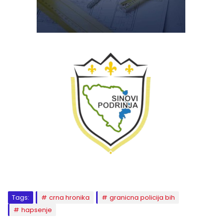
Tags:
crna hronika
granicna policija bih
hapsenje