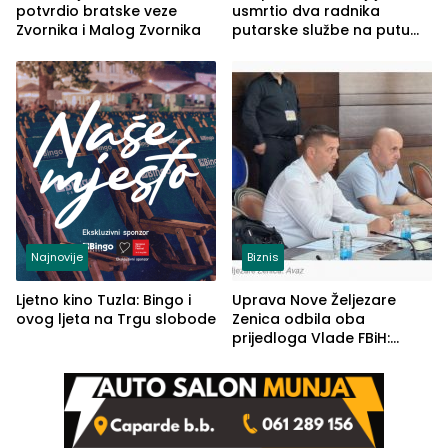
potvrdio bratske veze
usmrtio dva radnika
Zvornika i Malog Zvornika
putarske službe na putu
od Loznice prema Šapcu
(FOTO)
Najnovije
Biznis
Ljetno kino Tuzla: Bingo i
Uprava Nove Željezare
ovog ljeta na Trgu slobode
Zenica odbila oba
prijedloga Vlade FBiH:
Ustrajni da je stečaj jedino
rješenje