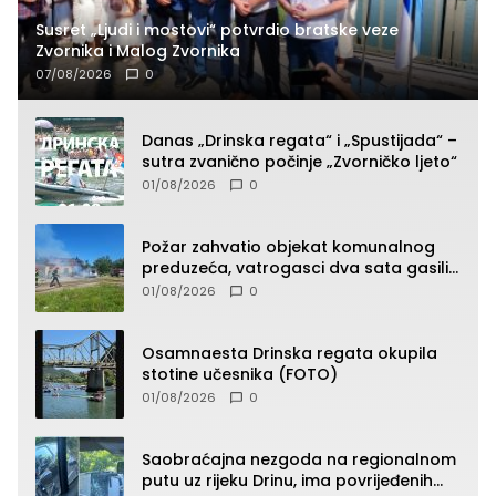
Susret „Ljudi i mostovi“ potvrdio bratske veze
Zvornika i Malog Zvornika
07/08/2026
0
Danas „Drinska regata“ i „Spustijada“ –
sutra zvanično počinje „Zvorničko ljeto“
01/08/2026
0
Požar zahvatio objekat komunalnog
preduzeća, vatrogasci dva sata gasili
vatru (FOTO)
01/08/2026
0
Osamnaesta Drinska regata okupila
stotine učesnika (FOTO)
01/08/2026
0
Saobraćajna nezgoda na regionalnom
putu uz rijeku Drinu, ima povrijeđenih