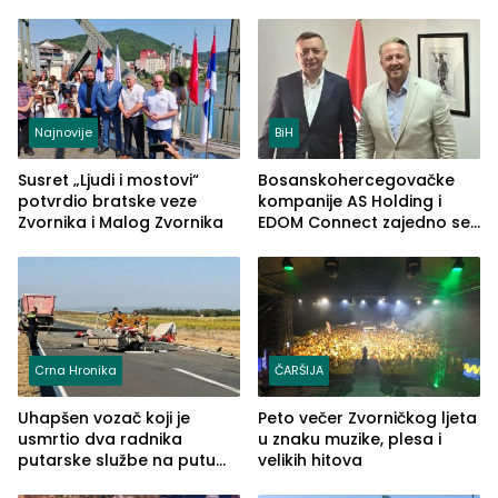
Najnovije
BiH
Susret „Ljudi i mostovi“
Bosanskohercegovačke
potvrdio bratske veze
kompanije AS Holding i
Zvornika i Malog Zvornika
EDOM Connect zajedno se
šire na tržište Maroka
Crna Hronika
ČARŠIJA
Uhapšen vozač koji je
Peto večer Zvorničkog ljeta
usmrtio dva radnika
u znaku muzike, plesa i
putarske službe na putu
velikih hitova
od Loznice prema Šapcu