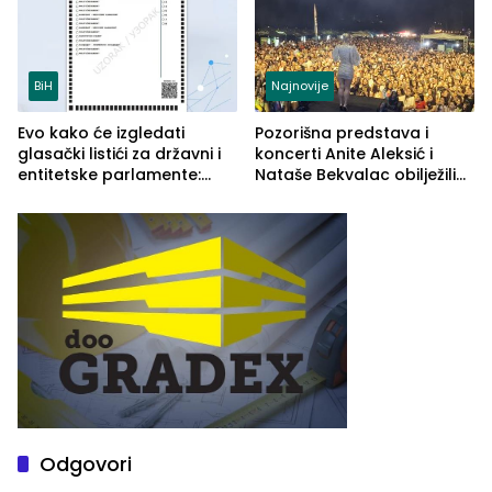
BiH
Najnovije
Evo kako će izgledati
Pozorišna predstava i
glasački listići za državni i
koncerti Anite Aleksić i
entitetske parlamente:
Nataše Bekvalac obilježili
Najveće izmjene biće
četvrto veče Zvorničkog
vidljive na njima
ljeta (FOTO)
Odgovori