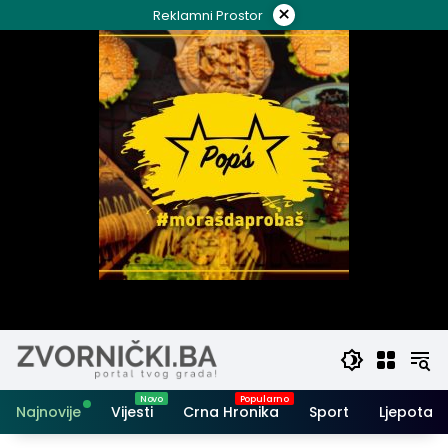
Skip
×
Reklamni Prostor
to
content
Najnovije
Vijesti
Crna Hronika
Sport
Ljepota i 