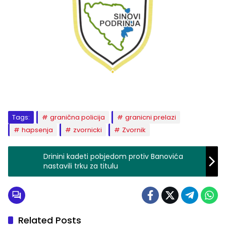
Tags:
granična policija
granicni prelazi
hapsenja
zvornicki
Zvornik
Drinini kadeti pobjedom protiv Banovića
nastavili trku za titulu
Related Posts