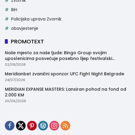
Zvornik
BiH
Policijska uprava Zvornik
obavjestenje
PROMOTEXT
Naše mjesto za naše ljude: Bingo Group svojim
uposlenicima posvećuje posebno lijep festivalski
trenutak
02/08/2026
Meridianbet zvanični sponzor UFC Fight Night Belgrade
24/07/2026
MERIDIAN EXPANSE MASTERS: Lansiran pohod na fond od
2.000 KM
20/06/2026