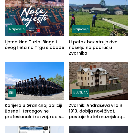
(FOTO)
Najnovije
Najnovije
Ljetno kino Tuzla: Bingo i
U petak bez struje dva
ovog ljeta na Trgu slobode
naselja na području
Zvornika
BiH
KULTURA
Karijera u Graničnoj policiji
Zvornik: Andraševa vila iz
Bosne i Hercegovine,
1913. dobija novi život,
profesionalni razvoj, rad sa
postaje hotel muzejskog
savremenom opremom i
tipa
služba građanima