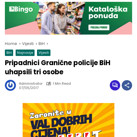
Home
Vijesti
BiH
BiH
Najnovije
Vijesti
Pripadnici Granične policije BiH
uhapsili tri osobe
Administrator
1 Min Read
07/05/2017