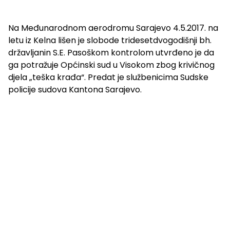
Na Međunarodnom aerodromu Sarajevo 4.5.2017. na
letu iz Kelna lišen je slobode tridesetdvogodišnji bh.
državljanin S.E. Pasoškom kontrolom utvrđeno je da
ga potražuje Općinski sud u Visokom zbog krivičnog
djela „teška krađa“. Predat je službenicima Sudske
policije sudova Kantona Sarajevo.