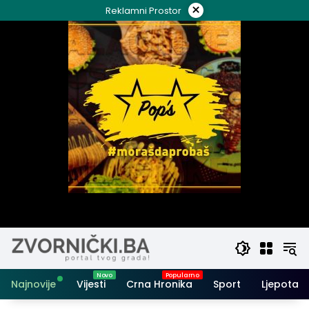
Skip
×
Reklamni Prostor
to
content
Najnovije
Vijesti
Crna Hronika
Sport
Ljepota i 