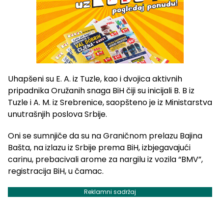
Uhapšeni su E. A. iz Tuzle, kao i dvojica aktivnih
pripadnika Oružanih snaga BiH čiji su inicijali B. B iz
Tuzle i A. M. iz Srebrenice, saopšteno je iz Ministarstva
unutrašnjih poslova Srbije.
Oni se sumnjiče da su na Graničnom prelazu Bajina
Bašta, na izlazu iz Srbije prema BiH, izbjegavajući
carinu, prebacivali arome za nargilu iz vozila “BMV”,
registracija BiH, u čamac.
Reklamni sadržaj