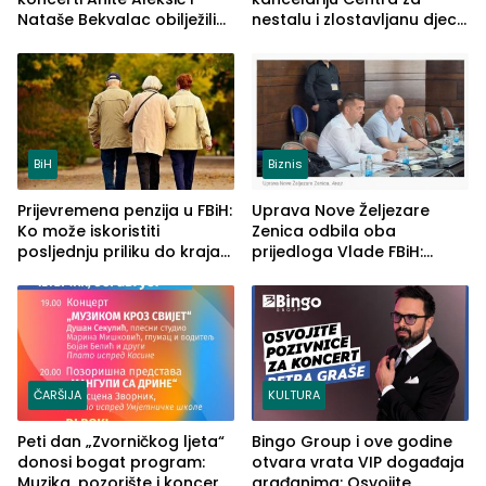
Nataše Bekvalac obilježili
nestalu i zlostavljanu djecu
četvrto veče Zvorničkog
u RS-u
ljeta (FOTO)
BiH
Biznis
Prijevremena penzija u FBiH:
Uprava Nove Željezare
Ko može iskoristiti
Zenica odbila oba
posljednju priliku do kraja
prijedloga Vlade FBiH:
2026. godine
Ustrajni da je stečaj jedino
rješenje
ČARŠIJA
KULTURA
Peti dan „Zvorničkog ljeta“
Bingo Group i ove godine
donosi bogat program:
otvara vrata VIP događaja
Muzika, pozorište i koncert
građanima: Osvojite