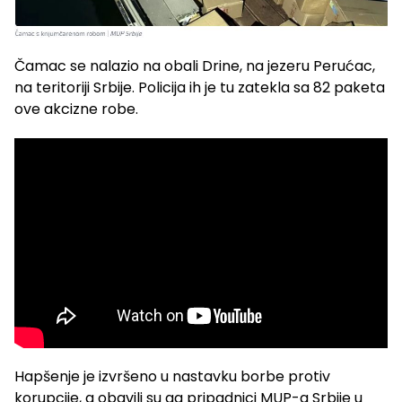
Čamac se nalazio na obali Drine, na jezeru Perućac,
na teritoriji Srbije. Policija ih je tu zatekla sa 82 paketa
ove akcizne robe.
Hapšenje je izvršeno u nastavku borbe protiv
korupcije, a obavili su ga pripadnici MUP-a Srbije u