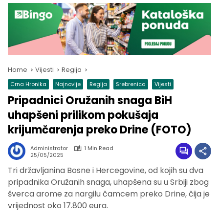
Home
Vijesti
Regija
Crna Hronika
Najnovije
Regija
Srebrenica
Vijesti
Pripadnici Oružanih snaga BiH
uhapšeni prilikom pokušaja
krijumčarenja preko Drine (FOTO)
Administrator
1 Min Read
25/05/2025
Tri državljanina Bosne i Hercegovine, od kojih su dva
pripadnika Oružanih snaga, uhapšena su u Srbiji zbog
šverca arome za nargilu čamcem preko Drine, čija je
vrijednost oko 17.800 eura.