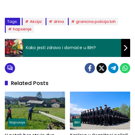
Tags:
Akcija
drina
granicna policija bih
hapsenje
Kako jesti zdravo i domaće u BiH?
Related Posts
Najnovije
BiH