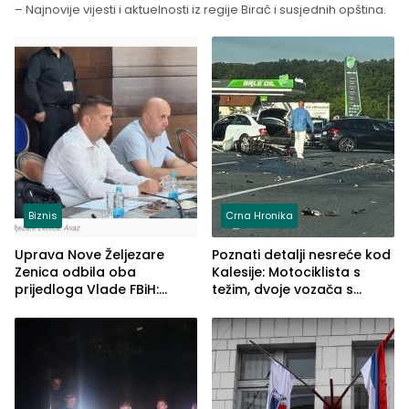
– Najnovije vijesti i aktuelnosti iz regije Birač i susjednih opština.
Biznis
Crna Hronika
Uprava Nove Željezare
Poznati detalji nesreće kod
Zenica odbila oba
Kalesije: Motociklista s
prijedloga Vlade FBiH:
težim, dvoje vozača s
Ustrajni da je stečaj jedino
lakšim povredama
rješenje