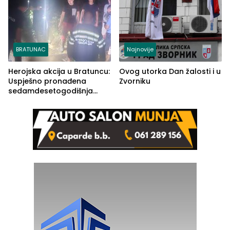
BRATUNAC
Najnovije
Herojska akcija u Bratuncu:
Ovog utorka Dan žalosti i u
Uspješno pronađena
Zvorniku
sedamdesetogodišnja
Ivanka Lazić, rodom iz
Kravice.