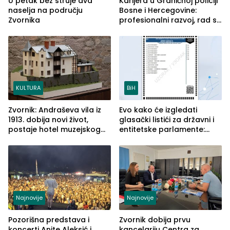
U petak bez struje dva
Karijera u Graničnoj policiji
naselja na području
Bosne i Hercegovine:
Zvornika
profesionalni razvoj, rad sa
savremenom opremom i
služba građanima
KULTURA
BiH
Zvornik: Andraševa vila iz
Evo kako će izgledati
1913. dobija novi život,
glasački listići za državni i
postaje hotel muzejskog
entitetske parlamente:
tipa
Najveće izmjene biće
vidljive na njima
Najnovije
Najnovije
Pozorišna predstava i
Zvornik dobija prvu
koncerti Anite Aleksić i
kancelariju Centra za