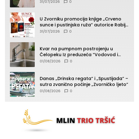
presudan dokaz ostala obdukcija
31/07/2026
0
U Zvorniku promocija knjige „Crveno
sunce i pustinjska ruža“ autorice Rabije
Avdić-Hamidović
31/07/2026
0
Kvar na pumpnom postrojenju u
Čelopeku Iz preduzeća “Vodovod i
komunalije”
01/08/2026
0
Danas „Drinska regata“ i „Spustijada“ –
sutra zvanično počinje „Zvorničko ljeto“
01/08/2026
0