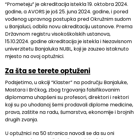
“Prometeju” je akreditacija istekla 19. oktobra 2024.
godine, a AVORS je još 25. juna 2024. godine, i pored
vođenog upravnog postupka pred Okružnim sudom
u Banjaluci, odbila novu akreditaciju ustanove. Prema
Državnom registru visokoškolskih ustanova,
15.10.2024. godine akreditacija je istekla i Nezavisnom
univerzitetu Banjaluka NUBL, koji je zauzeo istaknuto
mjesto na ovoj optužnici.
Za šta se terete optuženi
Podsjetimo, u akciji “Klaster” na području Banjaluke,
Mostara i Brčkog, zbog trgovanja falsifikovanim
diplomama uhapšeni su profesori, direktori i rektori
koji su po uhodanoj šemi prodavali diplome medicine,
prava, zaštite na radu, šumarstva, ekonomije i brojnih
drugih zvanja.
U optužnici na 50 stranica navodi se da su oni