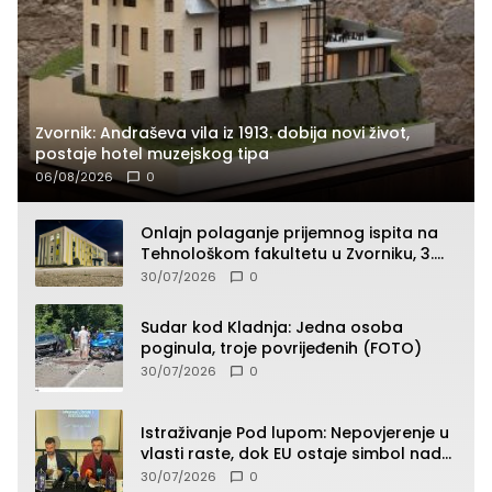
Zvornik: Andraševa vila iz 1913. dobija novi život,
postaje hotel muzejskog tipa
06/08/2026
0
Onlajn polaganje prijemnog ispita na
Tehnološkom fakultetu u Zvorniku, 3.
septembra u 9.00 časova
30/07/2026
0
Sudar kod Kladnja: Jedna osoba
poginula, troje povrijeđenih (FOTO)
30/07/2026
0
Istraživanje Pod lupom: Nepovjerenje u
vlasti raste, dok EU ostaje simbol nade
građana
30/07/2026
0