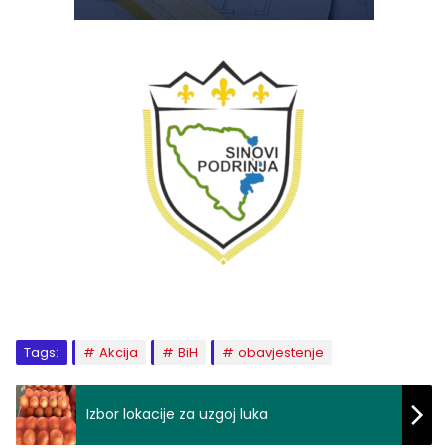
Tags:
Akcija
BiH
obavjestenje
Izbor lokacije za uzgoj luka