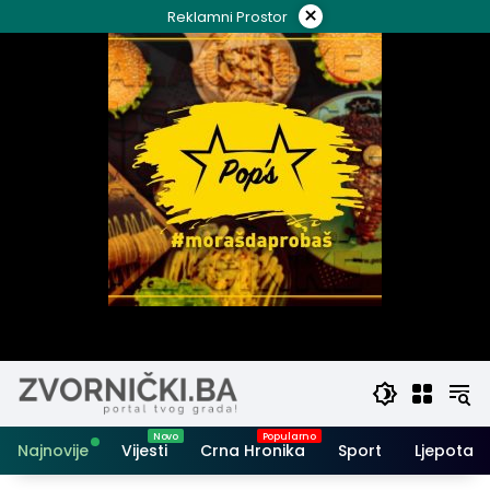
Skip
×
Reklamni Prostor
to
content
Najnovije
Vijesti
Crna Hronika
Sport
Ljepota i 