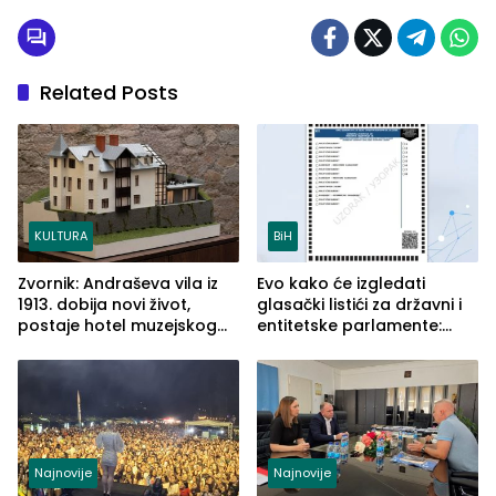
Related Posts
KULTURA
BiH
Zvornik: Andraševa vila iz
Evo kako će izgledati
1913. dobija novi život,
glasački listići za državni i
postaje hotel muzejskog
entitetske parlamente:
tipa
Najveće izmjene biće
vidljive na njima
Najnovije
Najnovije