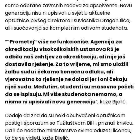
samo odbrane završnih radova za apsolvente. Novu
generaciju nisu ni upisivali u svjetlu aktuelne
optužnice bivšeg direktora i suvlasnika Dragan Ilića,
ali i suočavanja sa kompletnim odlivom studenata.
“
“Prometej” više ne funkcioniše. Agencija za
akreditaciju visokoškolskih ustanova RS je
odbila naš zahtjev za akreditaciju, ali nije još
dostavila rješenje. Za to vrijeme, mi smo uložili
žalbu sudu i čekamo konačnu odluku, ali
vjerovatno to rješenje ne dolazi jer i oni čekaju
riječ suda. Međutim, studenti su masovno počeli
da se ispisuju. Mi više studenata nemamo, a
nismo ni upisivali novu generaciju
“, kaže Bijelić.
Dodaje da zna da su neki obuhvaćeni optužnicom
postigli sporazum sa Tužilaštvom BiH i priznali krivicu.
Da li će nadežno ministarstvo svima oduzeti licencu,
to će se vidjeti, kaže Bijelić.