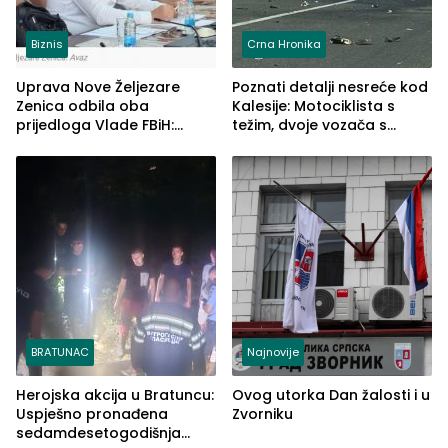
Biznis
Crna Hronika
Uprava Nove Željezare
Poznati detalji nesreće kod
Zenica odbila oba
Kalesije: Motociklista s
prijedloga Vlade FBiH:
težim, dvoje vozača s
Ustrajni da je stečaj jedino
lakšim povredama
rješenje
BRATUNAC
Najnovije
Herojska akcija u Bratuncu:
Ovog utorka Dan žalosti i u
Uspješno pronađena
Zvorniku
sedamdesetogodišnja