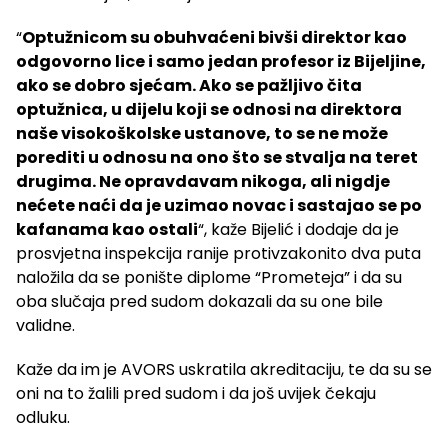
“
Optužnicom su obuhvaćeni bivši direktor kao
odgovorno lice i samo jedan profesor iz Bijeljine,
ako se dobro sjećam. Ako se pažljivo čita
optužnica, u dijelu koji se odnosi na direktora
naše visokoškolske ustanove, to se ne može
porediti u odnosu na ono što se stvalja na teret
drugima. Ne opravdavam nikoga, ali nigdje
nećete naći da je uzimao novac i sastajao se po
kafanama kao ostali
“, kaže Bijelić i dodaje da je
prosvjetna inspekcija ranije protivzakonito dva puta
naložila da se ponište diplome “Prometeja” i da su
oba slučaja pred sudom dokazali da su one bile
validne.
Kaže da im je AVORS uskratila akreditaciju, te da su se
oni na to žalili pred sudom i da još uvijek čekaju
odluku.