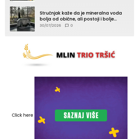
Stručnjak kaže da je mineralna voda
bolja od obične, ali postoji i bolje
rješenje
30/07/2026
0
Click here