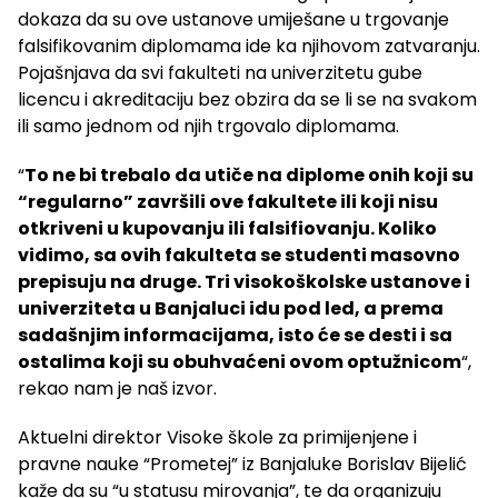
dokaza da su ove ustanove umiješane u trgovanje
falsifikovanim diplomama ide ka njihovom zatvaranju.
Pojašnjava da svi fakulteti na univerzitetu gube
licencu i akreditaciju bez obzira da se li se na svakom
ili samo jednom od njih trgovalo diplomama.
“
To ne bi trebalo da utiče na diplome onih koji su
“regularno” završili ove fakultete ili koji nisu
otkriveni u kupovanju ili falsifiovanju. Koliko
vidimo, sa ovih fakulteta se studenti masovno
prepisuju na druge. Tri visokoškolske ustanove i
univerziteta u Banjaluci idu pod led, a prema
sadašnjim informacijama, isto će se desti i sa
ostalima koji su obuhvaćeni ovom optužnicom
“,
rekao nam je naš izvor.
Aktuelni direktor Visoke škole za primijenjene i
pravne nauke “Prometej” iz Banjaluke Borislav Bijelić
kaže da su “u statusu mirovanja”, te da organizuju