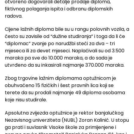
otvoreno dogovarali detalje prodaje diploma,
fiktivnog polaganja ispita i odbranu diplomskih
radova.
Cijene lažnih diploma bile su u rangu polovnih vozila, a
često su zavisile od “dužine studiranja” i toga da li će
“diplomac” zvanje po narudžbi steći za dva – tri
mjeseca ili za devet mjeseci. Naplaćivali su od 3.500
maraka pa sve do 10.000 maraka, a do sada je
utvrđeno da su inkasirali najmanje 370.000 maraka.
Zbog trgovine lažnim diplomama optužnicom je
obuhvaćeno 15 fizičkih i šest pravnih lica koji se
terete da su prodali najmanje 49 diploma osobama
koje nisu studirale.
Apsolutna zvijezda optužnice je rektor banjalučkog
Nezavisnog univerziteta (NUBL) Zoran Kalinić. U stopu
ga prati i suvlasnik Visoke škole za primijenjene i