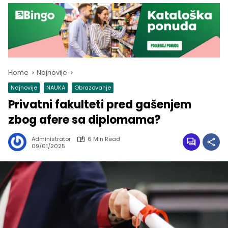
Home
Najnovije
Najnovije
NAUKA
Obrazovanje
Privatni fakulteti pred gašenjem
zbog afere sa diplomama?
Administrator
6 Min Read
09/01/2025