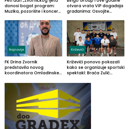
Peti dan „Zvorničkog ljeta“
Bingo Group i ove godine
donosi bogat program:
otvara vrata VIP događaja
Muzika, pozorište i koncert
građanima: Osvojite
Stoje
ulaznice za koncert Petra
Graše
Najnovije
Križevići
FK Drina Zvornik
Križevići ponovo pokazali
predstavila novog
kako se organizuje sportski
koordinatora Omladinske
spektakl: Braća Zulić
škole
osvojila Križevići kup 2026