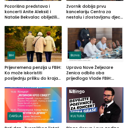
Pozorišna predstava i
Zvornik dobija prvu
koncerti Anite Aleksić i
kancelariju Centra za
Nataše Bekvalac obilježili
nestalu i zlostavljanu djecu
četvrto veče Zvorničkog
u RS-u
ljeta (FOTO)
BiH
Biznis
Prijevremena penzija u FBiH:
Uprava Nove Željezare
Ko može iskoristiti
Zenica odbila oba
posljednju priliku do kraja
prijedloga Vlade FBiH:
2026. godine
Ustrajni da je stečaj jedino
rješenje
ČARŠIJA
KULTURA