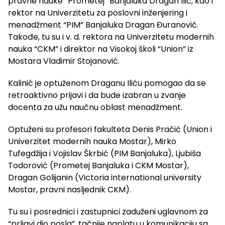
pravne nauke “Prometej” Banjaluka Dragan Ilić, kao i
rektor na Univerzitetu za poslovni inženjering i
menadžment “PIM” Banjaluka Dragan Đuranović.
Takođe, tu su i v. d. rektora na Univerzitetu modernih
nauka “CKM” i direktor na Visokoj školi “Union” iz
Mostara Vladimir Stojanović.
Kalinić je optuženom Draganu Iliću pomogao da se
retroaktivno prijavi i da bude izabran u zvanje
docenta za užu naučnu oblast menadžment.
Optuženi su profesori fakulteta Denis Pračić (Union i
Univerzitet modernih nauka Mostar), Mirko
Tufegdžija i Vojislav Škrbić (PIM Banjaluka), Ljubiša
Todorović (Prometej Banjaluka i CKM Mostar),
Dragan Golijanin (Victoria international university
Mostar, pravni nasljednik CKM).
Tu su i posrednici i zastupnici zaduženi uglavnom za
“prljavi dio posla”, tačnije naplatu u komunikaciju sa