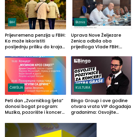
BiH
Biznis
Prijevremena penzija u FBiH:
Uprava Nove Željezare
Ko može iskoristiti
Zenica odbila oba
posljednju priliku do kraja
prijedloga Vlade FBiH:
2026. godine
Ustrajni da je stečaj jedino
rješenje
ČARŠIJA
KULTURA
Peti dan „Zvorničkog ljeta“
Bingo Group i ove godine
donosi bogat program:
otvara vrata VIP događaja
Muzika, pozorište i koncert
građanima: Osvojite
Stoje
ulaznice za koncert Petra
Graše