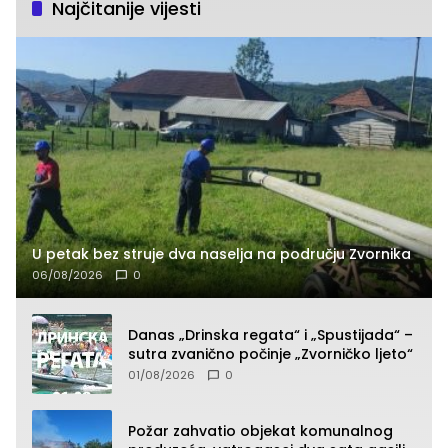
Najčitanije vijesti
U petak bez struje dva naselja na području Zvornika
06/08/2026
0
Danas „Drinska regata“ i „Spustijada“ –
sutra zvanično počinje „Zvorničko ljeto“
01/08/2026
0
Požar zahvatio objekat komunalnog