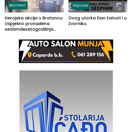
BRATUNAC
Najnovije
Herojska akcija u Bratuncu:
Ovog utorka Dan žalosti i u
Uspješno pronađena
Zvorniku
sedamdesetogodišnja
Ivanka Lazić, rodom iz
Kravice.