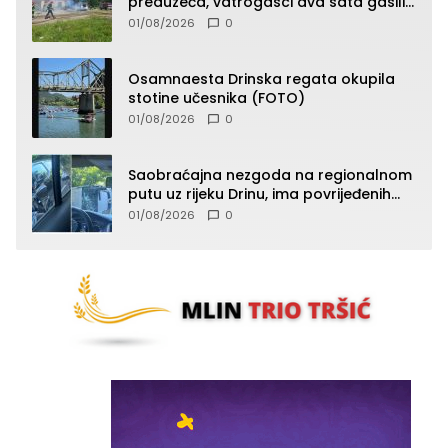
preduzeća, vatrogasci dva sata gasili
vatru (FOTO)
01/08/2026
0
Osamnaesta Drinska regata okupila
stotine učesnika (FOTO)
01/08/2026
0
Saobraćajna nezgoda na regionalnom
putu uz rijeku Drinu, ima povrijeđenih
lica (FOTO)
01/08/2026
0