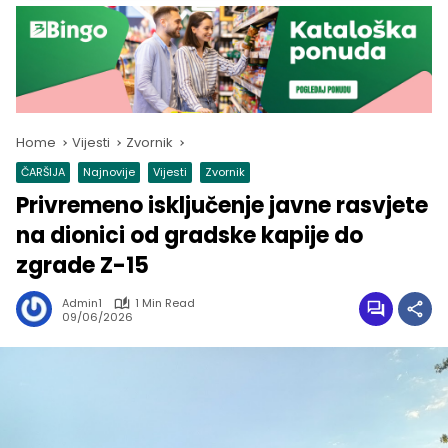
Home
Vijesti
Zvornik
ČARŠIJA
Najnovije
Vijesti
Zvornik
Privremeno isključenje javne rasvjete
na dionici od gradske kapije do
zgrade Z-15
Admin1
1 Min Read
09/06/2026