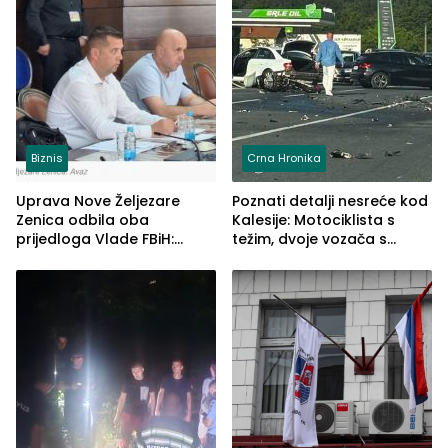
Biznis
Crna Hronika
Uprava Nove Željezare
Poznati detalji nesreće kod
Zenica odbila oba
Kalesije: Motociklista s
prijedloga Vlade FBiH:
težim, dvoje vozača s
Ustrajni da je stečaj jedino
lakšim povredama
rješenje