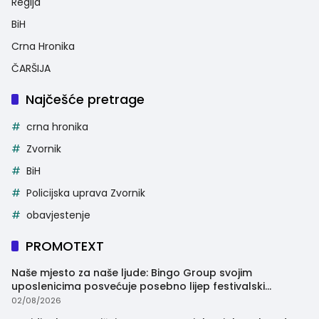
Regija
BiH
Crna Hronika
ČARŠIJA
Najčešće pretrage
crna hronika
Zvornik
BiH
Policijska uprava Zvornik
obavjestenje
PROMOTEXT
Naše mjesto za naše ljude: Bingo Group svojim
uposlenicima posvećuje posebno lijep festivalski
trenutak
02/08/2026