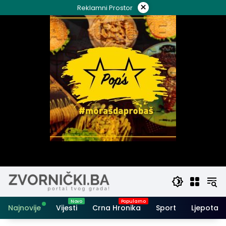
Skip
×
Reklamni Prostor
to
content
Najnovije
Vijesti
Crna Hronika
Sport
Ljepota i 