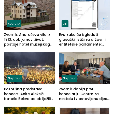
KULTURA
BiH
Zvornik: Andraševa vila iz
Evo kako će izgledati
1913. dobija novi život,
glasački listići za državni i
postaje hotel muzejskog
entitetske parlamente:
tipa
Najveće izmjene biće
vidljive na njima
Najnovije
Najnovije
Pozorišna predstava i
Zvornik dobija prvu
koncerti Anite Aleksić i
kancelariju Centra za
Nataše Bekvalac obilježili
nestalu i zlostavljanu djecu
četvrto veče Zvorničkog
u RS-u
ljeta (FOTO)