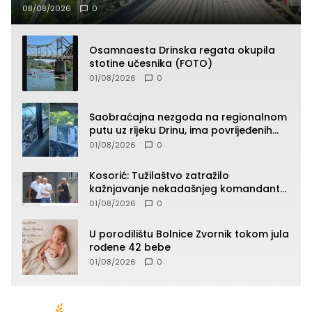
08/08/2026
0
Osamnaesta Drinska regata okupila
stotine učesnika (FOTO)
01/08/2026
0
Saobraćajna nezgoda na regionalnom
putu uz rijeku Drinu, ima povrijeđenih
lica (FOTO)
01/08/2026
0
Kosorić: Tužilaštvo zatražilo
kažnjavanje nekadašnjeg komandanta
Vlaseničke brigade
01/08/2026
0
U porodilištu Bolnice Zvornik tokom jula
rođene 42 bebe
01/08/2026
0