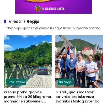
Vijesti iz Regije
– Najnovije vijesti i aktuelnosti iz regije Birač i susjednih opština.
Crna Hronika
Najnovije
Krenuo preko granice
Susret „Ljudi i mostovi“
prema BiH sa 20 kilograma
potvrdio bratske veze
marihuane sakrivene u
Zvornika i Malog Zvornika
automobilu