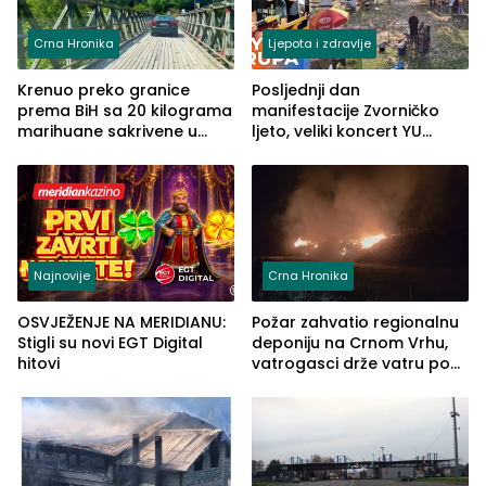
Crna Hronika
Ljepota i zdravlje
Krenuo preko granice
Posljednji dan
prema BiH sa 20 kilograma
manifestacije Zvorničko
marihuane sakrivene u
ljeto, veliki koncert YU
automobilu
grupe zatvara program
ove godine
Najnovije
Crna Hronika
OSVJEŽENJE NA MERIDIANU:
Požar zahvatio regionalnu
Stigli su novi EGT Digital
deponiju na Crnom Vrhu,
hitovi
vatrogasci drže vatru pod
kontrolom (FOTO)