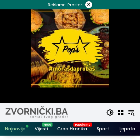
Skip
×
Reklamni Prostor
to
content
Najnovije
Vijesti
Crna Hronika
Sport
Ljepota i 