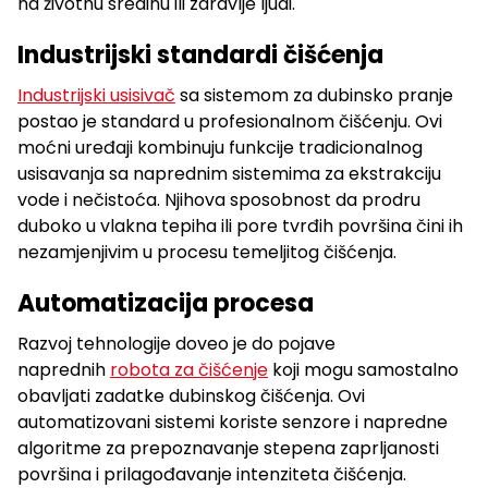
na životnu sredinu ili zdravlje ljudi.
Industrijski standardi čišćenja
Industrijski usisivač
sa sistemom za dubinsko pranje
postao je standard u profesionalnom čišćenju. Ovi
moćni uređaji kombinuju funkcije tradicionalnog
usisavanja sa naprednim sistemima za ekstrakciju
vode i nečistoća. Njihova sposobnost da prodru
duboko u vlakna tepiha ili pore tvrđih površina čini ih
nezamjenjivim u procesu temeljitog čišćenja.
Automatizacija procesa
Razvoj tehnologije doveo je do pojave
naprednih
robota za čišćenje
koji mogu samostalno
obavljati zadatke dubinskog čišćenja. Ovi
automatizovani sistemi koriste senzore i napredne
algoritme za prepoznavanje stepena zaprljanosti
površina i prilagođavanje intenziteta čišćenja.