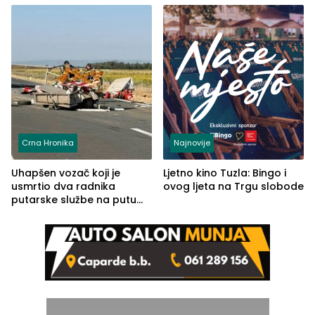
Crna Hronika
Najnovije
Uhapšen vozač koji je
Ljetno kino Tuzla: Bingo i
usmrtio dva radnika
ovog ljeta na Trgu slobode
putarske službe na putu
od Loznice prema Šapcu
(FOTO)