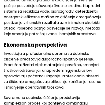
Moderna tehnologija dubinskog čišćenja sve više
pažnje posvećuje očuvanju životne sredine. Napredni
sistemi za reciklažu vode, biorazgradivi deterdženti i
energetski efikasne mašine za čišćenje omogućavaju
postizanje vrhunskih rezultata uz minimalan ekološki
otisak. Posebna pažnja posvećuje se razvoju metoda
koje smanjuju potrošnju vode i hemijskih sredstava.
Ekonomska perspektiva
Investicija u profesionalnu opremu za dubinsko
čišćenje predstavlja dugoročno isplativo rješenje.
Produženi životni vijek materijala i površina, smanjeni
troškovi održavanja i unapređeni higijenski uslovi
opravdavaju početno ulaganje. Profesionalni sistemi
za čišćenje omogućavaju efikasnije korištenje resursa
i smanjenje operativnih troškova.
Savremeno dubinsko čišćenje predstavlja
kompleksan proces koji zahtijeva kombinaciju