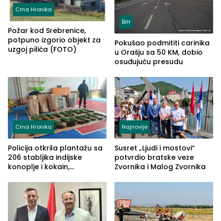
Crna Hronika
BiH
Požar kod Srebrenice,
potpuno izgorio objekt za
Pokušao podmititi carinika
uzgoj pilića (FOTO)
u Orašju sa 50 KM, dobio
osuđujuću presudu
Crna Hronika
Najnovije
Policija otkrila plantažu sa
Susret „Ljudi i mostovi“
206 stabljika indijske
potvrdio bratske veze
konoplje i kokain,
Zvornika i Malog Zvornika
uhapšena jedna osoba
(FOTO)