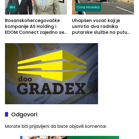
BiH
Crna Hronika
Bosanskohercegovačke
Uhapšen vozač koji je
kompanije AS Holding i
usmrtio dva radnika
EDOM Connect zajedno se
putarske službe na putu
šire na tržište Maroka
od Loznice prema Šapcu
(FOTO)
Odgovori
Morate biti
prijavljeni
da biste objavili komentar.