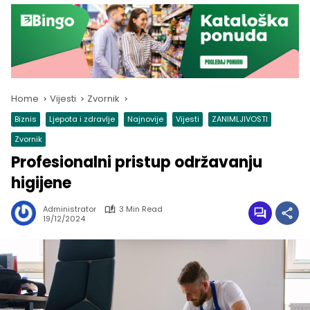
Home
Vijesti
Zvornik
Biznis
Ljepota i zdravlje
Najnovije
Vijesti
ZANIMLJIVOSTI
Zvornik
Profesionalni pristup održavanju
higijene
Administrator
3 Min Read
19/12/2024