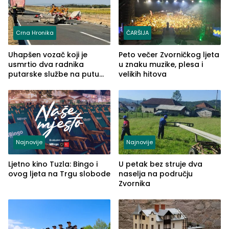
Crna Hronika
ČARŠIJA
Uhapšen vozač koji je
Peto večer Zvorničkog ljeta
usmrtio dva radnika
u znaku muzike, plesa i
putarske službe na putu
velikih hitova
od Loznice prema Šapcu
(FOTO)
Najnovije
Najnovije
Ljetno kino Tuzla: Bingo i
U petak bez struje dva
ovog ljeta na Trgu slobode
naselja na području
Zvornika