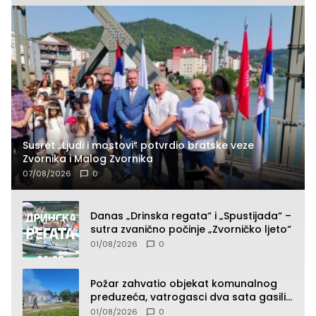
Susret „Ljudi i mostovi“ potvrdio bratske veze
Zvornika i Malog Zvornika
07/08/2026
0
Danas „Drinska regata“ i „Spustijada“ –
sutra zvanično počinje „Zvorničko ljeto“
01/08/2026
0
Požar zahvatio objekat komunalnog
preduzeća, vatrogasci dva sata gasili
vatru (FOTO)
01/08/2026
0