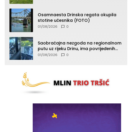
Osamnaesta Drinska regata okupila
stotine učesnika (FOTO)
01/08/2026
0
Saobraćajna nezgoda na regionalnom
putu uz rijeku Drinu, ima povrijeđenih
lica (FOTO)
01/08/2026
0