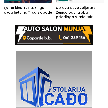
Ljetno kino Tuzla: Bingo i
Uprava Nove Željezare
ovog ljeta na Trgu slobode
Zenica odbila oba
prijedloga Vlade FBiH:
Ustrajni da je stečaj jedino
rješenje