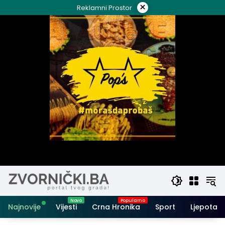
Skip
×
Reklamni Prostor
to
content
Najnovije
Vijesti
Crna Hronika
Sport
Ljepota i 