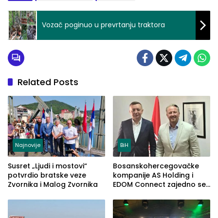
Vozač poginuo u prevrtanju traktora
Related Posts
Najnovije
BiH
Susret „Ljudi i mostovi“
Bosanskohercegovačke
potvrdio bratske veze
kompanije AS Holding i
Zvornika i Malog Zvornika
EDOM Connect zajedno se
šire na tržište Maroka