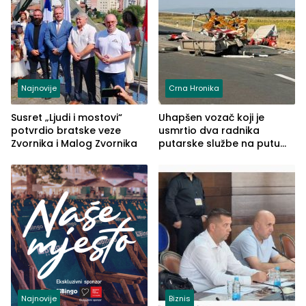
Najnovije
Crna Hronika
Susret „Ljudi i mostovi“
Uhapšen vozač koji je
potvrdio bratske veze
usmrtio dva radnika
Zvornika i Malog Zvornika
putarske službe na putu
od Loznice prema Šapcu
(FOTO)
Najnovije
Biznis