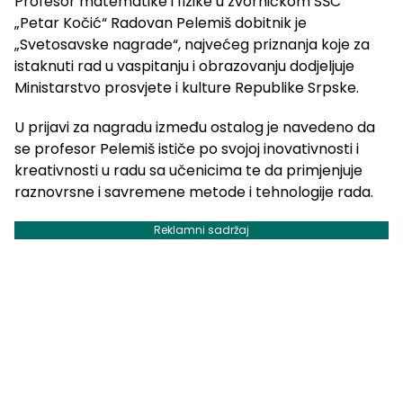
Profesor matematike i fizike u zvorničkom SŠC
„Petar Kočić“ Radovan Pelemiš dobitnik je
„Svetosavske nagrade“, najvećeg priznanja koje za
istaknuti rad u vaspitanju i obrazovanju dodjeljuje
Ministarstvo prosvjete i kulture Republike Srpske.
U prijavi za nagradu između ostalog je navedeno da
se profesor Pelemiš ističe po svojoj inovativnosti i
kreativnosti u radu sa učenicima te da primjenjuje
raznovrsne i savremene metode i tehnologije rada.
Reklamni sadržaj