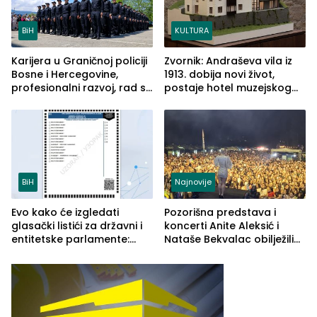
BiH
KULTURA
Karijera u Graničnoj policiji
Zvornik: Andraševa vila iz
Bosne i Hercegovine,
1913. dobija novi život,
profesionalni razvoj, rad sa
postaje hotel muzejskog
savremenom opremom i
tipa
služba građanima
BiH
Najnovije
Evo kako će izgledati
Pozorišna predstava i
glasački listići za državni i
koncerti Anite Aleksić i
entitetske parlamente:
Nataše Bekvalac obilježili
Najveće izmjene biće
četvrto veče Zvorničkog
vidljive na njima
ljeta (FOTO)