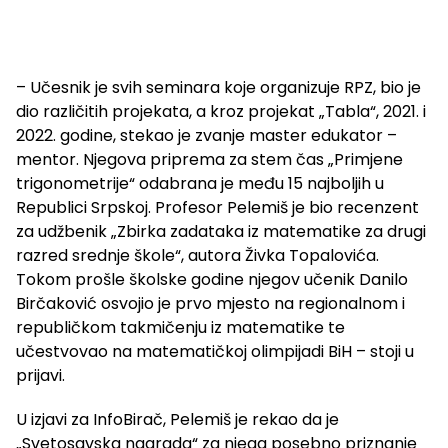
– Učesnik je svih seminara koje organizuje RPZ, bio je
dio različitih projekata, a kroz projekat „Tabla“, 2021. i
2022. godine, stekao je zvanje master edukator –
mentor. Njegova priprema za stem čas „Primjene
trigonometrije“ odabrana je među 15 najboljih u
Republici Srpskoj. Profesor Pelemiš je bio recenzent
za udžbenik „Zbirka zadataka iz matematike za drugi
razred srednje škole“, autora Živka Topalovića.
Tokom prošle školske godine njegov učenik Danilo
Birčaković osvojio je prvo mjesto na regionalnom i
republičkom takmičenju iz matematike te
učestvovao na matematičkoj olimpijadi BiH – stoji u
prijavi.
U izjavi za InfoBirač, Pelemiš je rekao da je
„Svetosavska nagrada“ za njega posebno priznanje