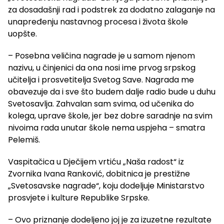
za dosadašnji rad i podstrek za dodatno zalaganje na
unapređenju nastavnog procesa i života škole
uopšte.
– Posebna veličina nagrade je u samom njenom
nazivu, u činjenici da ona nosi ime prvog srpskog
učitelja i prosvetitelja Svetog Save. Nagrada me
obavezuje da i sve što budem dalje radio bude u duhu
Svetosavlja. Zahvalan sam svima, od učenika do
kolega, uprave škole, jer bez dobre saradnje na svim
nivoima rada unutar škole nema uspjeha – smatra
Pelemiš.
Vaspitačica u Dječijem vrtiću „Naša radost“ iz
Zvornika Ivana Ranković, dobitnica je prestižne
„Svetosavske nagrade“, koju dodeljuje Ministarstvo
prosvjete i kulture Republike Srpske.
– Ovo priznanje dodeljeno joj je za izuzetne rezultate