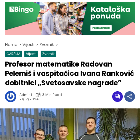
Home
Vijesti
Zvornik
ČARŠIJA
Vijesti
Zvornik
Profesor matematike Radovan
Pelemiš i vaspitačica Ivana Ranković
dobitnici „Svetosavske nagrade”
Admin1
3 Min Read
21/12/2024