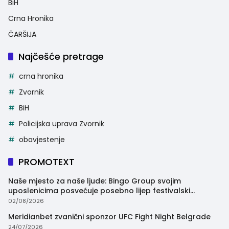
BiH
Crna Hronika
ČARŠIJA
Najčešće pretrage
crna hronika
Zvornik
BiH
Policijska uprava Zvornik
obavjestenje
PROMOTEXT
Naše mjesto za naše ljude: Bingo Group svojim
uposlenicima posvećuje posebno lijep festivalski
trenutak
02/08/2026
Meridianbet zvanični sponzor UFC Fight Night Belgrade
24/07/2026