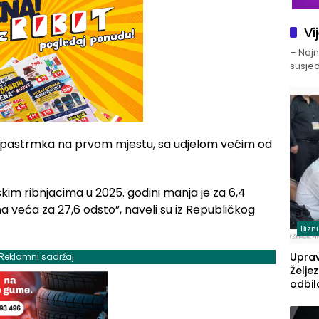
Vi
– Najno
susjed
 je pastrmka na prvom mjestu, sa udjelom većim od
im ribnjacima u 2025. godini manja je za 6,4
a veća za 27,6 odsto”, naveli su iz Republičkog
Bizn
Upra
Reklamni sadržaj
Želje
odbil
prije
FBiH: 