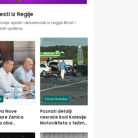
jesti iz Regije
vije vijesti i aktuelnosti iz regije Birač i
nih opština.
is
Crna Hronika
va Nove
Poznati detalji
zare Zenica
nesreće kod Kalesije:
a oba
Motociklista s težim,
dloga Vlade
dvoje vozača s
Ustrajni da je
lakšim povredama