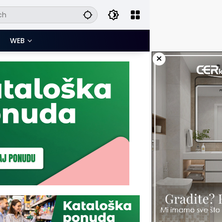
WEB
×