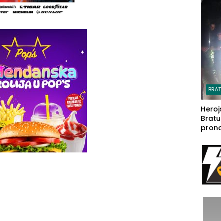
steča
BRA
Heroj
Bratu
pron
seda
a Iva
rodom