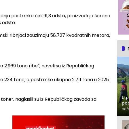
dnja pastrmke čini 91,3 odsto, proizvodnja šarana
8 odsto.
rmski ribnjaci zauzimaju 58.727 kvadratnih metara,
 2.969 tona ribe”, naveli su iz Republičkog
ne 234 tone, a pastrmke ukupno 2.711 tona u 2025.
U p
 tone“, naglasili su iz Republičkog zavoda za
pod
06/