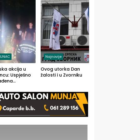
j jedino rješenje
TUNAC
Najnovije
ska akcija u
Ovog utorka Dan
ncu: Uspješno
žalosti i u Zvorniku
ađena
mdesetogodišnj
nka Lazić,
 iz Kravice.