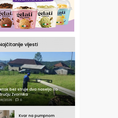
Najčitanije vijesti
etak bez struje dva naselja na
ručju Zvornika
08/2026
0
Kvar na pumpnom