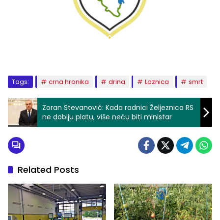
Tags:
crna hronika
drina
Loznica
smrt
Zoran Stevanović: Kada radnici Željeznica RS
ne dobiju platu, više neću biti ministar
Related Posts