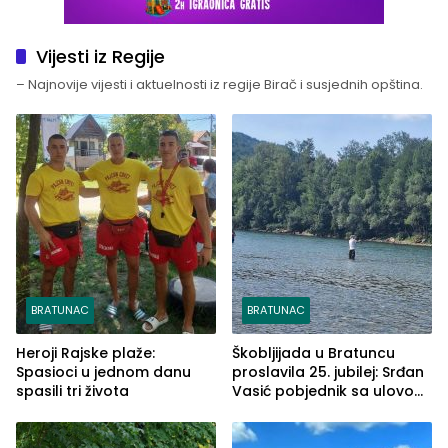
Vijesti iz Regije
– Najnovije vijesti i aktuelnosti iz regije Birač i susjednih opština.
BRATUNAC
BRATUNAC
Heroji Rajske plaže:
Škobljijada u Bratuncu
Spasioci u jednom danu
proslavila 25. jubilej: Srđan
spasili tri života
Vasić pobjednik sa ulovom
od 2.040 grama (FOTO)