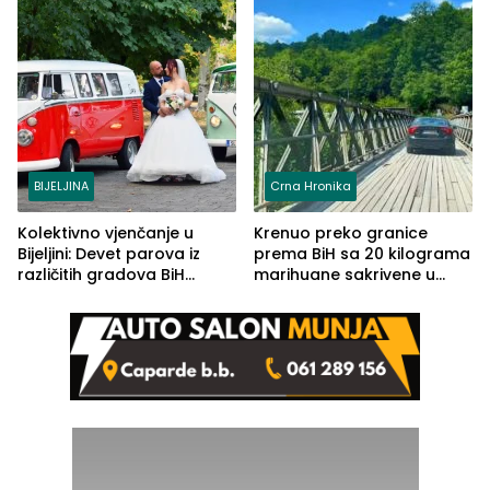
BIJELJINA
Crna Hronika
Kolektivno vjenčanje u
Krenuo preko granice
Bijeljini: Devet parova iz
prema BiH sa 20 kilograma
različitih gradova BiH
marihuane sakrivene u
izgovorilo sudbonosno da
automobilu