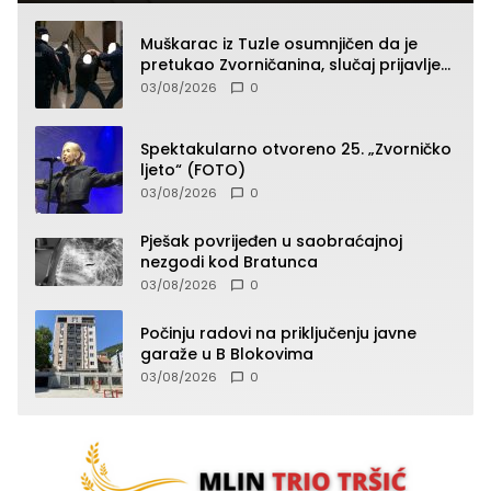
Muškarac iz Tuzle osumnjičen da je
pretukao Zvorničanina, slučaj prijavljen
tužilaštvu
03/08/2026
0
Spektakularno otvoreno 25. „Zvorničko
ljeto“ (FOTO)
03/08/2026
0
Pješak povrijeđen u saobraćajnoj
nezgodi kod Bratunca
03/08/2026
0
Počinju radovi na priključenju javne
garaže u B Blokovima
03/08/2026
0