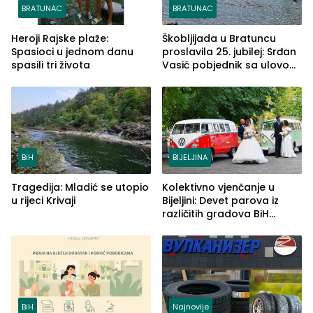
BRATUNAC
BRATUNAC
Heroji Rajske plaže:
Škobljijada u Bratuncu
Spasioci u jednom danu
proslavila 25. jubilej: Srđan
spasili tri života
Vasić pobjednik sa ulovom
od 2.040 grama (FOTO)
BiH
BIJELJINA
Tragedija: Mladić se utopio
Kolektivno vjenčanje u
u rijeci Krivaji
Bijeljini: Devet parova iz
različitih gradova BiH
izgovorilo sudbonosno da
BiH
Najnovije