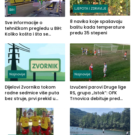
LJEPOTA I ZDRAVLJE
BiH
8 navika koje spašavaju
Sve informacije o
baštu kada temperature
tehničkom pregledu u BiH:
pređu 35 stepeni
Koliko košta i šta se
pregleda
Najnovije
Najnovije
Dijelovi Zvornika tokom
Izvučeni parovi Druge lige
radne sedmice više puta
RS, grupa „Istok“: OFK
bez struje, prvi prekid u
Trnovica debituje pred
ponedjeljak
domaćim navijačima protiv
Drine HE