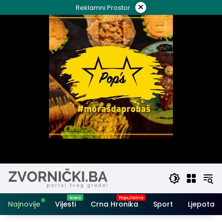
Skip
×
Reklamni Prostor
to
content
Najnovije
Vijesti
Crna Hronika
Sport
Ljepota i 