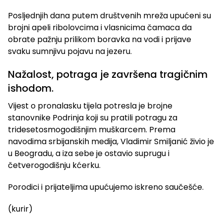
Posljednjih dana putem društvenih mreža upućeni su
brojni apeli ribolovcima i vlasnicima čamaca da
obrate pažnju prilikom boravka na vodi i prijave
svaku sumnjivu pojavu na jezeru.
Nažalost, potraga je završena tragičnim
ishodom.
Vijest o pronalasku tijela potresla je brojne
stanovnike Podrinja koji su pratili potragu za
tridesetosmogodišnjim muškarcem. Prema
navodima srbijanskih medija, Vladimir Smiljanić živio je
u Beogradu, a iza sebe je ostavio suprugu i
četverogodišnju kćerku.
Porodici i prijateljima upućujemo iskreno saučešće.
(kurir)