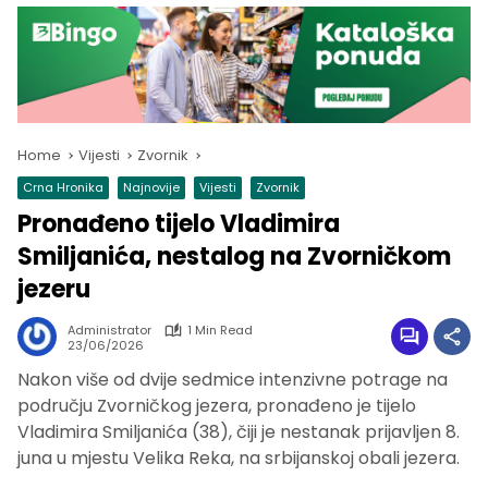
Home
Vijesti
Zvornik
Crna Hronika
Najnovije
Vijesti
Zvornik
Pronađeno tijelo Vladimira
Smiljanića, nestalog na Zvorničkom
jezeru
Administrator
1 Min Read
23/06/2026
Nakon više od dvije sedmice intenzivne potrage na
području Zvorničkog jezera, pronađeno je tijelo
Vladimira Smiljanića (38), čiji je nestanak prijavljen 8.
juna u mjestu Velika Reka, na srbijanskoj obali jezera.