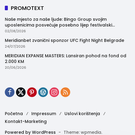
PROMOTEXT
Naše mjesto za naše ljude: Bingo Group svojim
uposlenicima posvećuje posebno lijep festivalski
trenutak
02/08/2026
Meridianbet zvanični sponzor UFC Fight Night Belgrade
24/07/2026
MERIDIAN EXPANSE MASTERS: Lansiran pohod na fond od
2.000 KM
20/06/2026
Početna
Impressum
Uslovi korištenja
Kontakt-Marketing
Powered by WordPress
-
Theme: wpmedia.