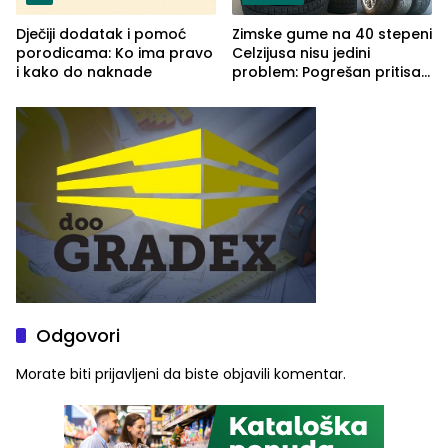
Dječiji dodatak i pomoć
Zimske gume na 40 stepeni
porodicama: Ko ima pravo
Celzijusa nisu jedini
i kako do naknade
problem: Pogrešan pritisak
može biti mnogo opasniji
Odgovori
Morate biti
prijavljeni
da biste objavili komentar.