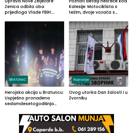
Uprava Nove Željezare
Poznati detalji nesreće kod
Zenica odbila oba
Kalesije: Motociklista s
prijedloga Vlade FBiH:
težim, dvoje vozača s
Ustrajni da je stečaj jedino
lakšim povredama
rješenje
BRATUNAC
Najnovije
Herojska akcija u Bratuncu:
Ovog utorka Dan žalosti i u
Uspješno pronađena
Zvorniku
sedamdesetogodišnja
Ivanka Lazić, rodom iz
Kravice.