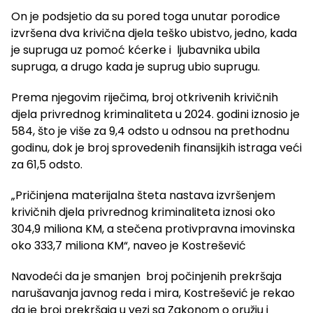
On je podsjetio da su pored toga unutar porodice
izvršena dva krivična djela teško ubistvo, jedno, kada
je supruga uz pomoć kćerke i ljubavnika ubila
supruga, a drugo kada je suprug ubio suprugu.
Prema njegovim riječima, broj otkrivenih krivičnih
djela privrednog kriminaliteta u 2024. godini iznosio je
584, što je više za 9,4 odsto u odnsou na prethodnu
godinu, dok je broj sprovedenih finansijkih istraga veći
za 61,5 odsto.
„Pričinjena materijalna šteta nastava izvršenjem
krivičnih djela privrednog kriminaliteta iznosi oko
304,9 miliona KM, a stečena protivpravna imovinska
oko 333,7 miliona KM“, naveo je Kostrešević
Navodeći da je smanjen broj počinjenih prekršaja
narušavanja javnog reda i mira, Kostrešević je rekao
da je broj prekršaja u vezi sa Zakonom o oružju i