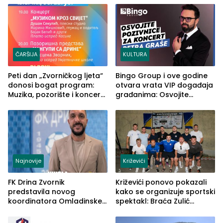
rješenje
ČARŠIJA
KULTURA
Peti dan „Zvorničkog ljeta“
Bingo Group i ove godine
donosi bogat program:
otvara vrata VIP događaja
Muzika, pozorište i koncert
građanima: Osvojite
Stoje
ulaznice za koncert Petra
Graše
Najnovije
Križevići
FK Drina Zvornik
Križevići ponovo pokazali
predstavila novog
kako se organizuje sportski
koordinatora Omladinske
spektakl: Braća Zulić
škole
osvojila Križevići kup 2026