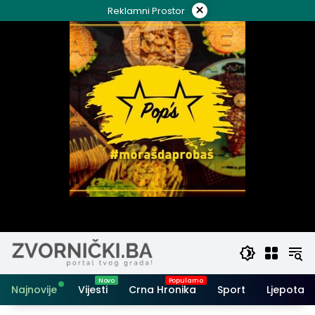
Skip
×
Reklamni Prostor
to
content
Najnovije
Vijesti
Crna Hronika
Sport
Ljepota i 