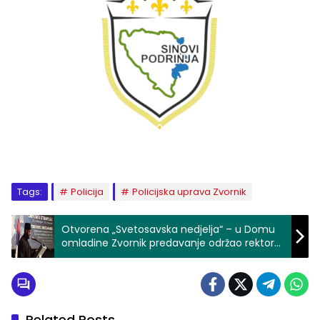
Tags:
Policija
Policijska uprava Zvornik
Otvorena „Svetosavska nedjelja“ – u Domu
omladine Zvornik predavanje održao rektor
Bogoslovije u Beogradu Radomir Vrućinić
Related Posts