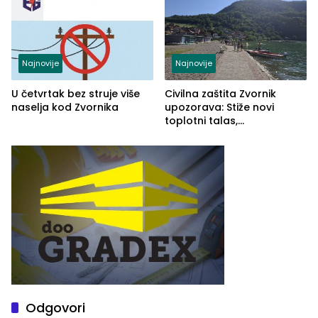
Najnovije
Najnovije
U četvrtak bez struje više
Civilna zaštita Zvornik
naselja kod Zvornika
upozorava: Stiže novi
toplotni talas,
temperature do 41 stepen
Odgovori