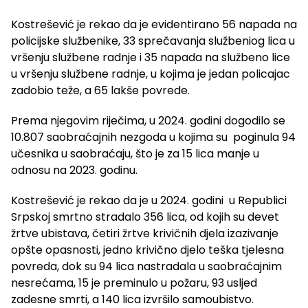
Kostrešević je rekao da je evidentirano 56 napada na
policijske službenike, 33 sprečavanja službeniog lica u
vršenju službene radnje i 35 napada na službeno lice
u vršenju službene radnje, u kojima je jedan policajac
zadobio teže, a 65 lakše povrede.
Prema njegovim riječima, u 2024. godini dogodilo se
10.807 saobraćajnih nezgoda u kojima su poginula 94
učesnika u saobraćaju, što je za 15 lica manje u
odnosu na 2023. godinu.
Kostrešević je rekao da je u 2024. godini u Republici
Srpskoj smrtno stradalo 356 lica, od kojih su devet
žrtve ubistava, četiri žrtve krivičnih djela izazivanje
opšte opasnosti, jedno krivično djelo teška tjelesna
povreda, dok su 94 lica nastradala u saobraćajnim
nesrećama, 15 je preminulo u požaru, 93 usljed
zadesne smrti, a 140 lica izvršilo samoubistvo.