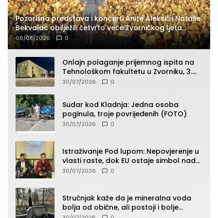
Pozorišna predstava i koncerti Anite Aleksić i Nataše
Bekvalac obilježili četvrto veče Zvorničkog ljeta
(FOTO)
06/08/2026
0
Onlajn polaganje prijemnog ispita na
Tehnološkom fakultetu u Zvorniku, 3.
septembra u 9.00 časova
30/07/2026
0
Sudar kod Kladnja: Jedna osoba
poginula, troje povrijeđenih (FOTO)
30/07/2026
0
Istraživanje Pod lupom: Nepovjerenje u
vlasti raste, dok EU ostaje simbol nade
građana
30/07/2026
0
Stručnjak kaže da je mineralna voda
bolja od obične, ali postoji i bolje
rješenje
30/07/2026
0