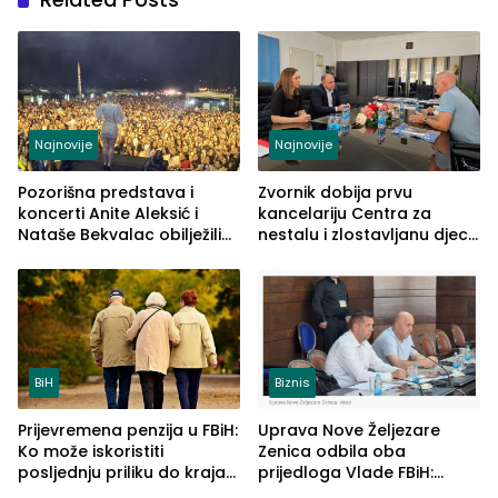
Najnovije
Najnovije
Pozorišna predstava i
Zvornik dobija prvu
koncerti Anite Aleksić i
kancelariju Centra za
Nataše Bekvalac obilježili
nestalu i zlostavljanu djecu
četvrto veče Zvorničkog
u RS-u
ljeta (FOTO)
BiH
Biznis
Prijevremena penzija u FBiH:
Uprava Nove Željezare
Ko može iskoristiti
Zenica odbila oba
posljednju priliku do kraja
prijedloga Vlade FBiH:
2026. godine
Ustrajni da je stečaj jedino