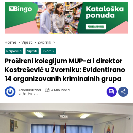
Home
Vijesti
Zvornik
Najnovije
Vijesti
Zvornik
Prošireni kolegijum MUP-a i direktor
Kostrešević u Zvorniku: Evidentirano
14 organizovanih kriminalnih grupa
Administrator
4 Min Read
23/01/2025