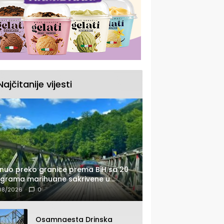
Najčitanije vijesti
nuo preko granice prema BiH sa 20
ograma marihuane sakrivene u
tomobilu
08/2026
0
Osamnaesta Drinska