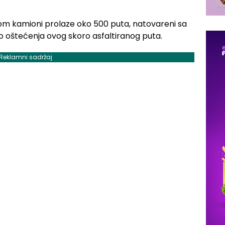
om kamioni prolaze oko 500 puta, natovareni sa
do oštećenja ovog skoro asfaltiranog puta.
Reklamni sadržaj