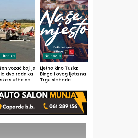
 Hronika
Najnovije
en vozač koji je
Ljetno kino Tuzla:
io dva radnika
Bingo i ovog ljeta na
ske službe na
Trgu slobode
od Loznice
a Šapcu
O)