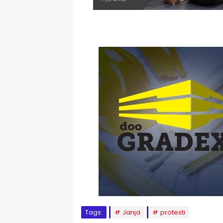
Tags:
Janja
protesti