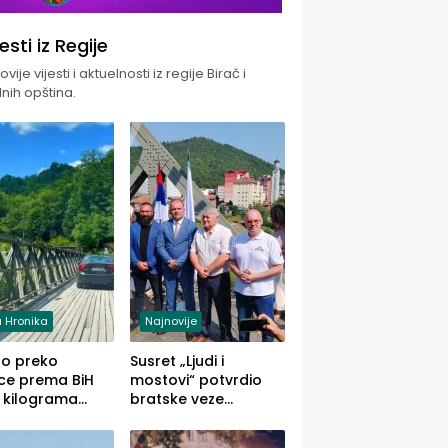
jesti iz Regije
vije vijesti i aktuelnosti iz regije Birač i
nih opština.
 Hronika
Najnovije
uo preko
Susret „Ljudi i
ce prema BiH
mostovi“ potvrdio
 kilograma
bratske veze
uane sakrivene
Zvornika i Malog
omobilu
Zvornika