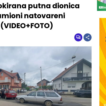
blokirana putna dionica
amioni natovareni
e (VIDEO+FOTO)