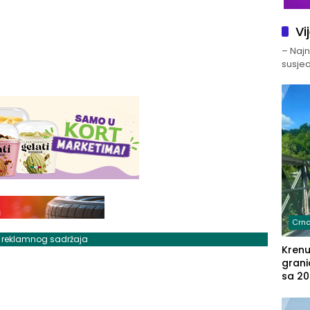
Vi
– Najno
susjed
Crna
j reklamnog sadržaja
Kren
grani
sa 20
marih
u aut