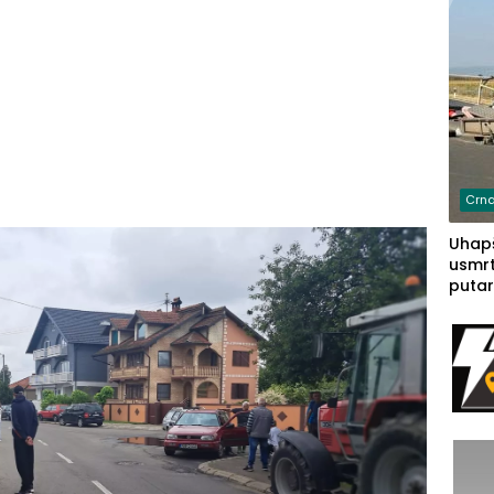
Crna
Uhapš
usmrt
putar
putu 
prem
(FOT