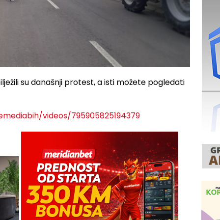
ilježili su današnji protest, a isti možete pogledati
jemediabih/videos/795905825194379