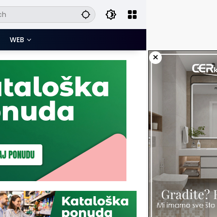
WEB
×