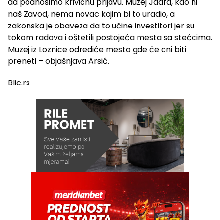
da podnosimo krivičnu prijavu. Muzej Jadra, kao ni
naš Zavod, nema novac kojim bi to uradio, a
zakonska je obaveza da to učine investitori jer su
tokom radova i oštetili postojeća mesta sa stećcima.
Muzej iz Loznice odrediće mesto gde će oni biti
preneti – objašnjava Arsić.
Blic.rs