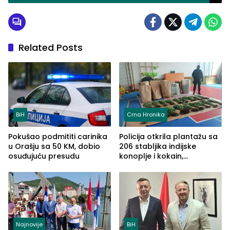
Related Posts
BiH
Crna Hronika
Pokušao podmititi carinika
Policija otkrila plantažu sa
u Orašju sa 50 KM, dobio
206 stabljika indijske
osuđujuću presudu
konoplje i kokain,
uhapšena jedna osoba
(FOTO)
Najnovije
BiH