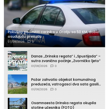
Pokušao podmititi carinika u Orašju sa 50 KM, dobio
osuđujuću presudu
07/08/2026
0
Danas „Drinska regata“ i „Spustijada“ –
sutra zvanično počinje „Zvorničko ljeto“
01/08/2026
0
Požar zahvatio objekat komunalnog
preduzeća, vatrogasci dva sata gasili
vatru (FOTO)
01/08/2026
0
Osamnaesta Drinska regata okupila
stotine učesnika (FOTO)