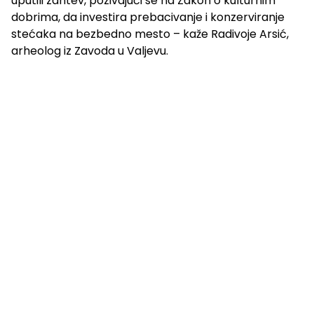
uputili zahtev, pozivajući se na Zakon o kulturnim
dobrima, da investira prebacivanje i konzerviranje
stećaka na bezbedno mesto – kaže Radivoje Arsić,
arheolog iz Zavoda u Valjevu.