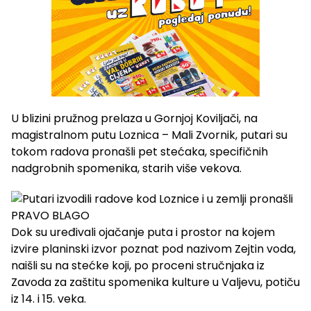
U blizini pružnog prelaza u Gornjoj Koviljači, na
magistralnom putu Loznica – Mali Zvornik, putari su
tokom radova pronašli pet stećaka, specifičnih
nadgrobnih spomenika, starih više vekova.
Dok su uređivali ojačanje puta i prostor na kojem
izvire planinski izvor poznat pod nazivom Zejtin voda,
naišli su na stećke koji, po proceni stručnjaka iz
Zavoda za zaštitu spomenika kulture u Valjevu, potiču
iz 14. i 15. veka.