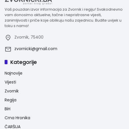
Vaš pouzdan izvor informacija za Zvornik i regiju! Svakodnevno
vam donosimo aktuelne, tačne i nepristrasne vijesti,
zanimljivosti i priče koje oblikuju našu zajednicu. Budite uvijek u
toku s nama!
Zvornik, 75400
zvornicki@gmail.com
Kategorije
Najnovije
Vijesti
Zvornik
Regija
BiH
Crna Hronika
ČARŠIJA