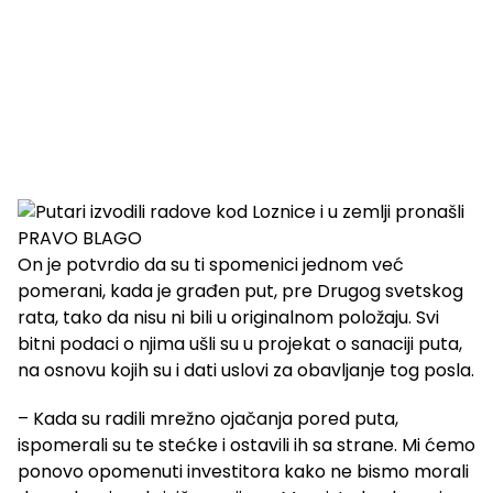
On je potvrdio da su ti spomenici jednom već
pomerani, kada je građen put, pre Drugog svetskog
rata, tako da nisu ni bili u originalnom položaju. Svi
bitni podaci o njima ušli su u projekat o sanaciji puta,
na osnovu kojih su i dati uslovi za obavljanje tog posla.
– Kada su radili mrežno ojačanja pored puta,
ispomerali su te stećke i ostavili ih sa strane. Mi ćemo
ponovo opomenuti investitora kako ne bismo morali