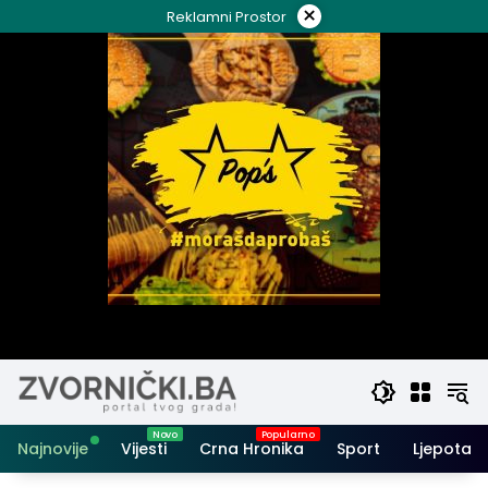
Skip
×
Reklamni Prostor
to
content
Najnovije
Vijesti
Crna Hronika
Sport
Ljepota i 