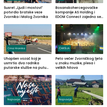
Susret „Ljudi i mostovi“
Bosanskohercegovačke
potvrdio bratske veze
kompanije AS Holding i
Zvornika i Malog Zvornika
EDOM Connect zajedno se
šire na tržište Maroka
Crna Hronika
ČARŠIJA
Uhapšen vozač koji je
Peto večer Zvorničkog ljeta
usmrtio dva radnika
u znaku muzike, plesa i
putarske službe na putu
velikih hitova
od Loznice prema Šapcu
(FOTO)
Najnovije
Najnovije