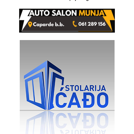
Ustrajni da je stečaj jedino
rješenje