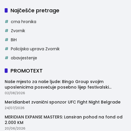
Najčešće pretrage
crna hronika
Zvornik
BiH
Policijska uprava Zvornik
obavjestenje
PROMOTEXT
Naše mjesto za naše ljude: Bingo Group svojim
uposlenicima posvećuje posebno lijep festivalski
trenutak
02/08/2026
Meridianbet zvanični sponzor UFC Fight Night Belgrade
24/07/2026
MERIDIAN EXPANSE MASTERS: Lansiran pohod na fond od
2.000 KM
20/06/2026