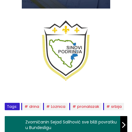
Tags:
drina
Loznica
pronalazak
srbija
Zvorničanin Sejad Salihović sve bliži povratku
u Bundesligu