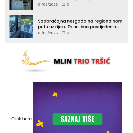
01/08/2026
0
Saobraćajna nezgoda na regionalnom
putu uz rijeku Drinu, ima povrijeđenih
lica (FOTO)
01/08/2026
0
Click here