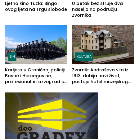
Ljetno kino Tuzla: Bingo i
U petak bez struje dva
ovog ljeta na Trgu slobode
naselja na području
Zvornika
BiH
KULTURA
Karijera u Graničnoj policiji
Zvornik: Andraševa vila iz
Bosne i Hercegovine,
1913. dobija novi život,
profesionalni razvoj, rad sa
postaje hotel muzejskog
savremenom opremom i
tipa
služba građanima