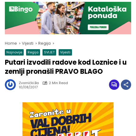
Home
Vijesti
Regija
Najnovije
Regija
SVIJET
Vijesti
Putari izvodili radove kod Loznice i u
zemlji pronašli PRAVO BLAGO
Zvornički.ba
2 Min Read
10/08/2017