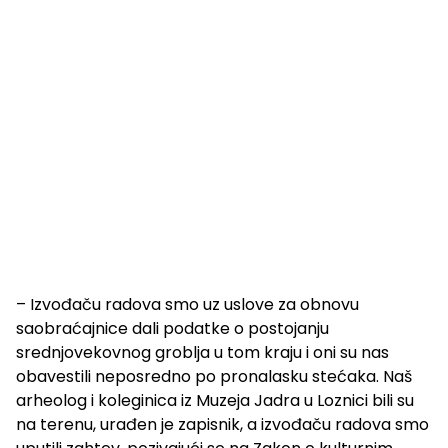
– Izvođaču radova smo uz uslove za obnovu
saobraćajnice dali podatke o postojanju
srednjovekovnog groblja u tom kraju i oni su nas
obavestili neposredno po pronalasku stećaka. Naš
arheolog i koleginica iz Muzeja Jadra u Loznici bili su
na terenu, urađen je zapisnik, a izvođaču radova smo