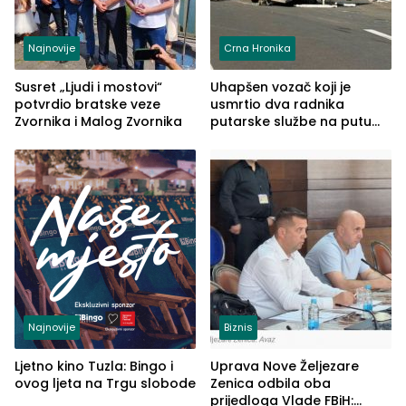
Najnovije
Crna Hronika
Susret „Ljudi i mostovi“
Uhapšen vozač koji je
potvrdio bratske veze
usmrtio dva radnika
Zvornika i Malog Zvornika
putarske službe na putu
od Loznice prema Šapcu
(FOTO)
Najnovije
Biznis
Ljetno kino Tuzla: Bingo i
Uprava Nove Željezare
ovog ljeta na Trgu slobode
Zenica odbila oba
prijedloga Vlade FBiH: