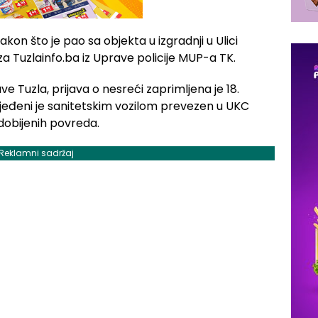
kon što je pao sa objekta u izgradnji u Ulici
za Tuzlainfo.ba iz Uprave policije MUP-a TK.
e Tuzla, prijava o nesreći zaprimljena je 18.
rijeđeni je sanitetskim vozilom prevezen u UKC
adobijenih povreda.
Reklamni sadržaj