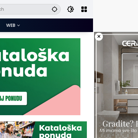
WEB
×