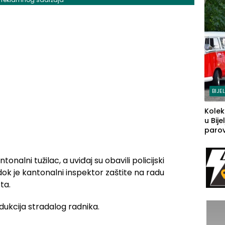
BIJE
Kolek
u Bije
parova
grado
izgov
sudb
nalni tužilac, a uviđaj su obavili policijski
dok je kantonalni inspektor zaštite na radu
ta.
dukcija stradalog radnika.