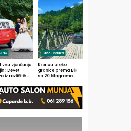
grama (FOTO)
LJINA
Crna Hronika
tivno vjenčanje
Krenuo preko
ljini: Devet
granice prema BiH
 iz različitih
sa 20 kilograma
va BiH
marihuane sakrivene
orilo
u automobilu
onosno da