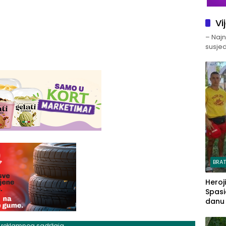
Vi
– Najno
susjed
BRA
Heroj
Spasi
danu s
j reklamnog sadržaja