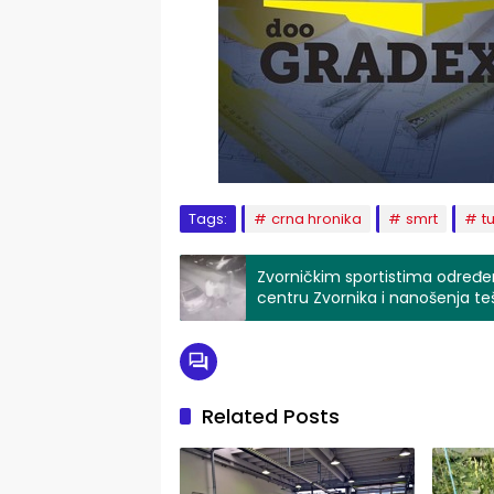
Tags:
crna hronika
smrt
t
Zvorničkim sportistima određe
centru Zvornika i nanošenja t
Related Posts