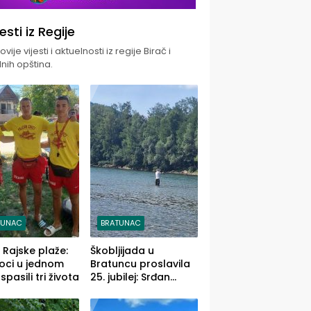
jesti iz Regije
vije vijesti i aktuelnosti iz regije Birač i
nih opština.
TUNAC
BRATUNAC
i Rajske plaže:
Škobljijada u
oci u jednom
Bratuncu proslavila
pasili tri života
25. jubilej: Srđan
Vasić pobjednik sa
ulovom od 2.040