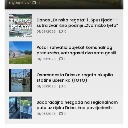
07/08/2026
0
Danas „Drinska regata“ i „Spustijada“ –
sutra zvanično počinje „Zvorničko ljeto“
01/08/2026
0
Požar zahvatio objekat komunalnog
preduzeća, vatrogasci dva sata gasili
vatru (FOTO)
01/08/2026
0
Osamnaesta Drinska regata okupila
stotine učesnika (FOTO)
01/08/2026
0
Saobraćajna nezgoda na regionalnom
putu uz rijeku Drinu, ima povrijeđenih
lica (FOTO)
01/08/2026
0