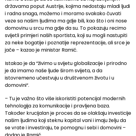
državama poput Austrije, kojima nedostaju mladi ljudi
i radna snaga, možemo i moramo svakako čuvati
veze sa našim ljudima ma gdje bili, kao što i oni nose
domovinu u srcu ma gdje da su. To pokazuju recimo
svijetli primjeri naših sportista, koji su mogli nastupiti
za neke bogatije i poznatije reprezentacije, ali srce je
jače – kazao je ministar Ramić.
Istakao je da “živimo u svijetu globalizacije i prirodno
je da imamo naše ljude širom svijeta, a da
istovremeno učestvuju u društvenom životu i u
domovini“.
– Tu je važno što više iskoristiti potencijal modernih
tehnologija za komunikacije i pravljena baza.
Također krucijalan je proces da se olakšaju investicije
našim ljudima koji steknu kapital vani i imaju želju da
se vrate i investiraju, te pomognu i sebi i domovini –
dodao je Ramić.