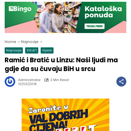
Home
Najnovije
Najnovije
SVIJET
Vijesti
Ramić i Bratić u Linzu: Naši ljudi ma
gdje da su čuvaju BiH u srcu
Administrator
2 Min Read
10/03/2018