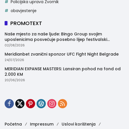
Policijska uprava Zvornik
obavjestenje
PROMOTEXT
Naše mjesto za naše ljude: Bingo Group svojim
uposlenicima posvećuje posebno lijep festivalski
trenutak
02/08/2026
Meridianbet zvanični sponzor UFC Fight Night Belgrade
24/07/2026
MERIDIAN EXPANSE MASTERS: Lansiran pohod na fond od
2.000 KM
20/06/2026
Početna
Impressum
Uslovi korištenja