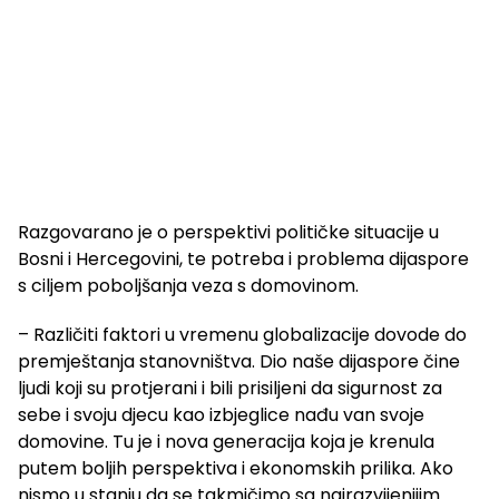
Razgovarano je o perspektivi političke situacije u
Bosni i Hercegovini, te potreba i problema dijaspore
s ciljem poboljšanja veza s domovinom.
– Različiti faktori u vremenu globalizacije dovode do
premještanja stanovništva. Dio naše dijaspore čine
ljudi koji su protjerani i bili prisiljeni da sigurnost za
sebe i svoju djecu kao izbjeglice nađu van svoje
domovine. Tu je i nova generacija koja je krenula
putem boljih perspektiva i ekonomskih prilika. Ako
nismo u stanju da se takmičimo sa najrazvijenijim