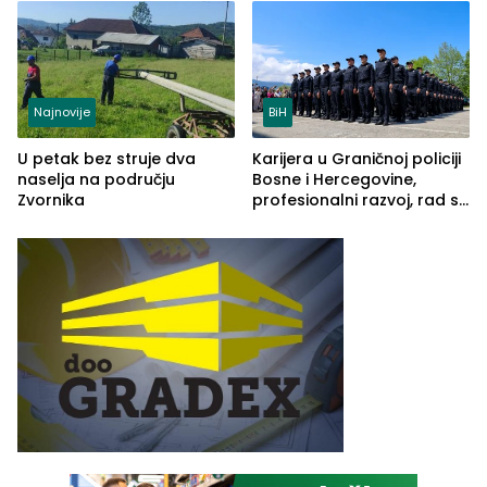
Najnovije
BiH
U petak bez struje dva
Karijera u Graničnoj policiji
naselja na području
Bosne i Hercegovine,
Zvornika
profesionalni razvoj, rad sa
savremenom opremom i
služba građanima