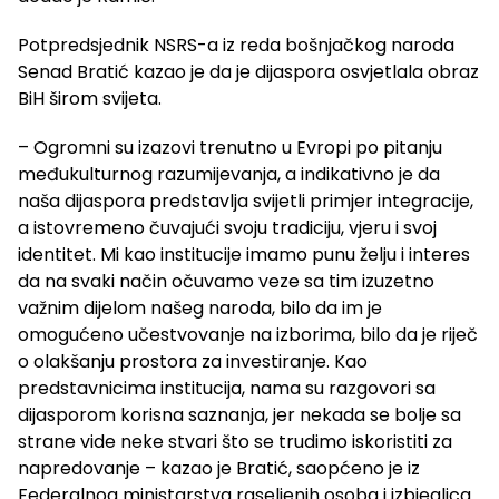
Potpredsjednik NSRS-a iz reda bošnjačkog naroda
Senad Bratić kazao je da je dijaspora osvjetlala obraz
BiH širom svijeta.
– Ogromni su izazovi trenutno u Evropi po pitanju
međukulturnog razumijevanja, a indikativno je da
naša dijaspora predstavlja svijetli primjer integracije,
a istovremeno čuvajući svoju tradiciju, vjeru i svoj
identitet. Mi kao institucije imamo punu želju i interes
da na svaki način očuvamo veze sa tim izuzetno
važnim dijelom našeg naroda, bilo da im je
omogućeno učestvovanje na izborima, bilo da je riječ
o olakšanju prostora za investiranje. Kao
predstavnicima institucija, nama su razgovori sa
dijasporom korisna saznanja, jer nekada se bolje sa
strane vide neke stvari što se trudimo iskoristiti za
napredovanje – kazao je Bratić, saopćeno je iz
Federalnog ministarstva raseljenih osoba i izbjeglica.