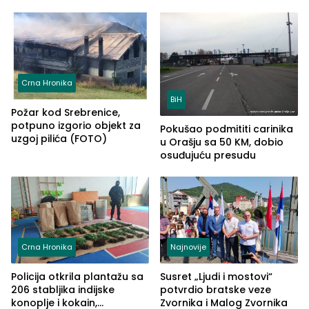
Crna Hronika
BiH
Požar kod Srebrenice,
potpuno izgorio objekt za
Pokušao podmititi carinika
uzgoj pilića (FOTO)
u Orašju sa 50 KM, dobio
osuđujuću presudu
Crna Hronika
Najnovije
Policija otkrila plantažu sa
Susret „Ljudi i mostovi“
206 stabljika indijske
potvrdio bratske veze
konoplje i kokain,
Zvornika i Malog Zvornika