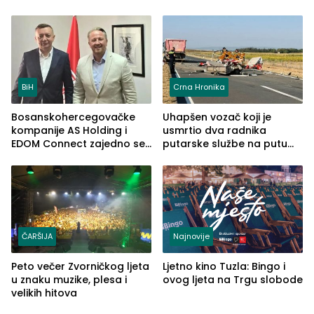
uhapšena jedna osoba
(FOTO)
BiH
Crna Hronika
Bosanskohercegovačke
Uhapšen vozač koji je
kompanije AS Holding i
usmrtio dva radnika
EDOM Connect zajedno se
putarske službe na putu
šire na tržište Maroka
od Loznice prema Šapcu
(FOTO)
ČARŠIJA
Najnovije
Peto večer Zvorničkog ljeta
Ljetno kino Tuzla: Bingo i
u znaku muzike, plesa i
ovog ljeta na Trgu slobode
velikih hitova