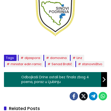
Tags:
dijaspora
domovina
Linz
ministar edin ramic
Senad Bratić
stanovništvo
Odbojkaši Drine ostali bez finala zbog 4
poena, poraz u Ljubinju
Related Posts