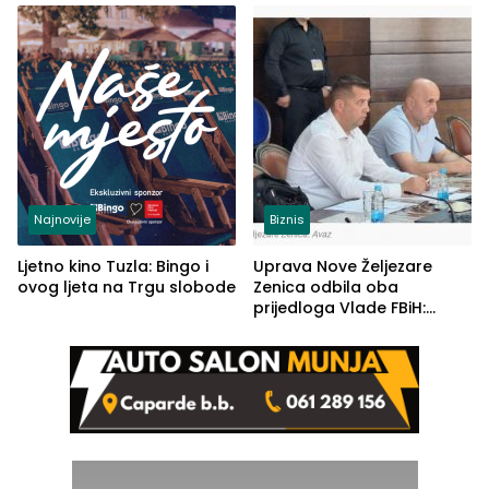
(FOTO)
Najnovije
Biznis
Ljetno kino Tuzla: Bingo i
Uprava Nove Željezare
ovog ljeta na Trgu slobode
Zenica odbila oba
prijedloga Vlade FBiH:
Ustrajni da je stečaj jedino
rješenje