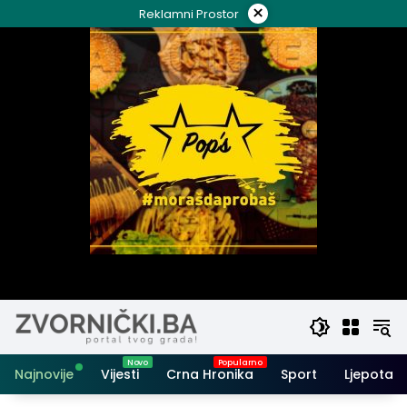
Skip
×
Reklamni Prostor
to
content
Najnovije
Vijesti
Crna Hronika
Sport
Ljepota i 