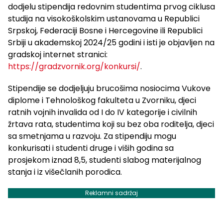
dodjelu stipendija redovnim studentima prvog ciklusa
studija na visokoškolskim ustanovama u Republici
Srpskoj, Federaciji Bosne i Hercegovine ili Republici
Srbiji u akademskoj 2024/25 godini i isti je objavljen na
gradskoj internet stranici:
https://gradzvornik.org/konkursi/
.
Stipendije se dodjeljuju brucošima nosiocima Vukove
diplome i Tehnološkog fakulteta u Zvorniku, djeci
ratnih vojnih invalida od I do IV kategorije i civilnih
žrtava rata, studentima koji su bez oba roditelja, djeci
sa smetnjama u razvoju. Za stipendiju mogu
konkurisati i studenti druge i viših godina sa
prosjekom iznad 8,5, studenti slabog materijalnog
stanja i iz višečlanih porodica.
Reklamni sadržaj