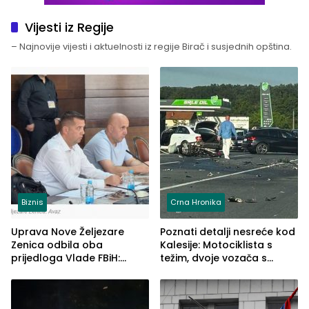
Vijesti iz Regije
– Najnovije vijesti i aktuelnosti iz regije Birač i susjednih opština.
Biznis
Crna Hronika
Uprava Nove Željezare
Poznati detalji nesreće kod
Zenica odbila oba
Kalesije: Motociklista s
prijedloga Vlade FBiH:
težim, dvoje vozača s
Ustrajni da je stečaj jedino
lakšim povredama
rješenje