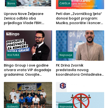
Biznis
ČARŠIJA
Uprava Nove Željezare
Peti dan „Zvorničkog ljeta“
Zenica odbila oba
donosi bogat program:
prijedloga Vlade FBiH:
Muzika, pozorište i koncert
Ustrajni da je stečaj jedino
Stoje
rješenje
KULTURA
Najnovije
Bingo Group i ove godine
FK Drina Zvornik
otvara vrata VIP događaja
predstavila novog
građanima: Osvojite
koordinatora Omladinske
ulaznice za koncert Petra
škole
Graše
Križevići
Najnovije