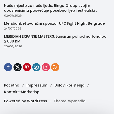
Naše mjesto za naše ljude: Bingo Group svojim
uposlenicima posvećuje posebno lijep festivalski
trenutak
02/08/2026
Meridianbet zvanični sponzor UFC Fight Night Belgrade
24/07/2026
MERIDIAN EXPANSE MASTERS: Lansiran pohod na fond od
2.000 KM
20/06/2026
Početna
Impressum
Uslovi korištenja
Kontakt-Marketing
Powered by WordPress
-
Theme: wpmedia.