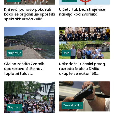
Križevići ponovo pokazali
U četvrtak bez struje više
kako se organizuje sportski
naselja kod Zvornika
spektakl: Braća Zulić
osvojila Križevići kup 2026
Najnovije
Divič
Civilna zaštita Zvornik
Nekadašnji učenici prvog
upozorava: Stiže novi
razreda škole u Diviču
toplotni talas,
okupile se nakon 50
temperature do 41 stepen
godina, a učitelj Mustafa
Pašić im održao čas
(FOTO)
Crna Hronika
Najnovije