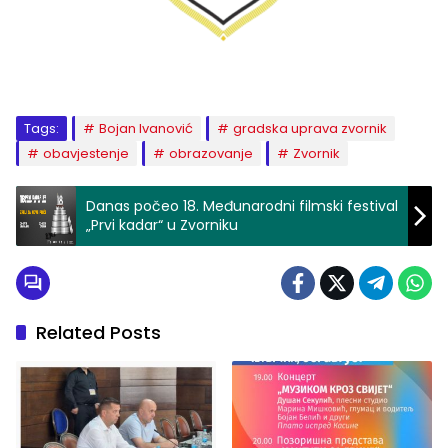
Tags:
Bojan Ivanović
gradska uprava zvornik
obavjestenje
obrazovanje
Zvornik
Danas počeo 18. Međunarodni filmski festival
„Prvi kadar“ u Zvorniku
Related Posts