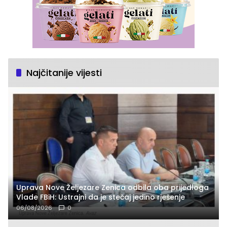
Najčitanije vijesti
Uprava Nove Željezare Zenica odbila oba prijedloga
Vlade FBiH: Ustrajni da je stečaj jedino rješenje
06/08/2026
0