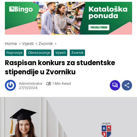
Home
Vijesti
Zvornik
Najnovije
Obrazovanje
Vijesti
Zvornik
Raspisan konkurs za studentske
stipendije u Zvorniku
Administrator
1 Min Read
27/11/2024