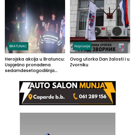
BRATUNAC
Najnovije
Herojska akcija u Bratuncu:
Ovog utorka Dan žalosti i u
Uspješno pronađena
Zvorniku
sedamdesetogodišnja
Ivanka Lazić, rodom iz
Kravice.