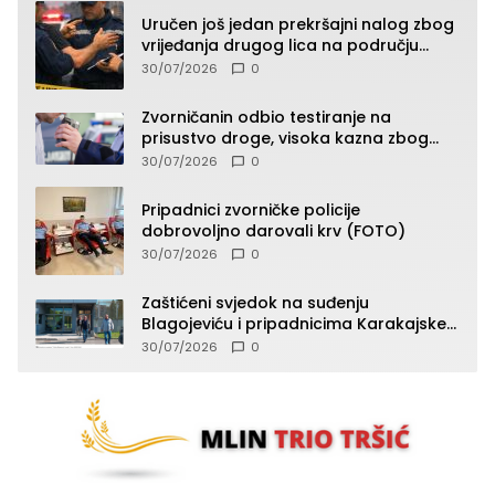
Uručen još jedan prekršajni nalog zbog
vrijeđanja drugog lica na području
Zvornika
30/07/2026
0
Zvorničanin odbio testiranje na
prisustvo droge, visoka kazna zbog
kršenja Zakona o osnovama
30/07/2026
0
bezbjednosti saobraćaja
Pripadnici zvorničke policije
dobrovoljno darovali krv (FOTO)
30/07/2026
0
Zaštićeni svjedok na suđenju
Blagojeviću i pripadnicima Karakajske
čete potvrdio da je od komande tražio
30/07/2026
0
odgovornost za strijeljane ljude, ali da
niko nije reagovao