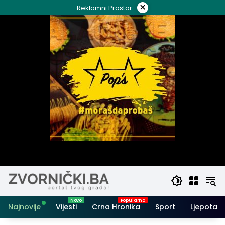
Skip
×
Reklamni Prostor
to
content
Najnovije
Vijesti
Crna Hronika
Sport
Ljepota i 