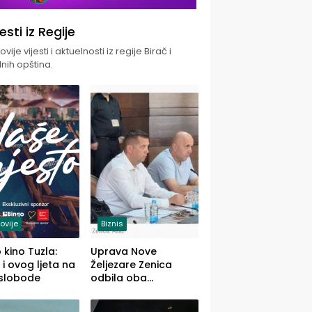
jesti iz Regije
vije vijesti i aktuelnosti iz regije Birač i
nih opština.
ovije
Biznis
 kino Tuzla:
Uprava Nove
 i ovog ljeta na
Željezare Zenica
 slobode
odbila oba
prijedloga Vlade
FBiH: Ustrajni da je