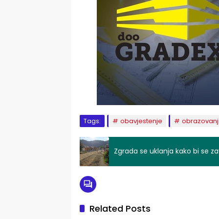
Tags:
obavjestenje
obrazovan
Zgrada se uklanja kako bi se za
Related Posts