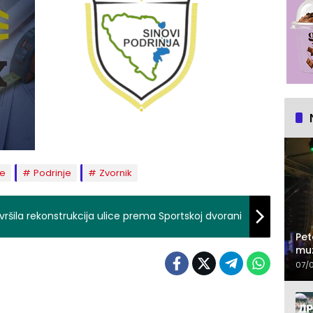
je
Podrinje
Zvornik
vršila rekonstrukcija ulice prema Sportskoj dvorani
Pet
muz
07/