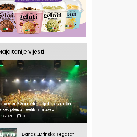
Najčitanije vijesti
o večer Zvorničkog ljeta u znaku
ike, plesa i velikih hitova
08/2026
0
Danas „Drinska regata“ i