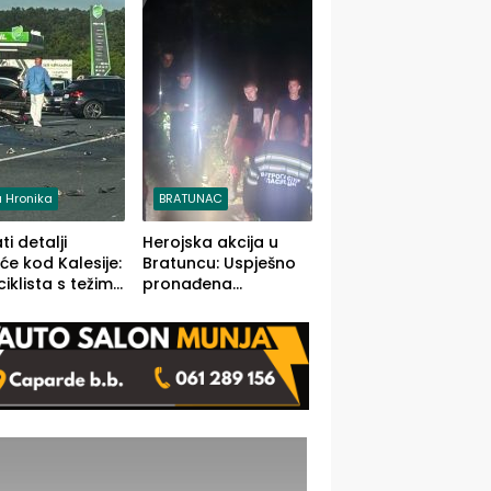
stečaj jedino rješenje
 Hronika
BRATUNAC
i detalji
Herojska akcija u
će kod Kalesije:
Bratuncu: Uspješno
iklista s težim,
pronađena
 vozača s
sedamdesetogodišnj
im povredama
a Ivanka Lazić,
rodom iz Kravice.