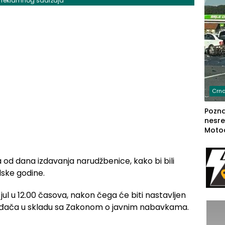
j reklamnog sadržaja
Crna
Poznat
nesre
Motoc
dvoje
lakš
 od dana izdavanja narudžbenice, kako bi bili
lske godine.
jul u 12.00 časova, nakon čega će biti nastavljen
uđača u skladu sa Zakonom o javnim nabavkama.