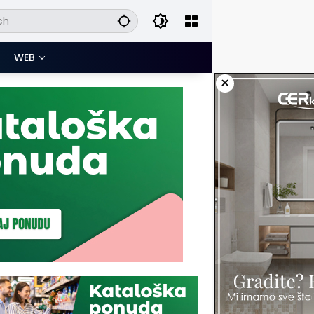
WEB
×