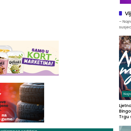
Vi
– Najno
susjed
Najn
Ljetno
Bingo
Trgu