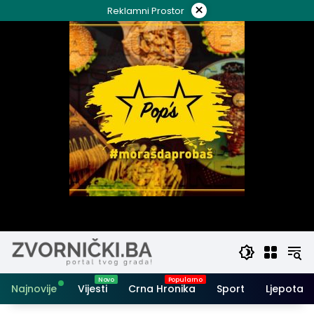
Skip
×
Reklamni Prostor
to
content
Najnovije
Vijesti
Crna Hronika
Sport
Ljepota i 