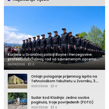
Karijera u Graničnoj policiji Bosne i Hercegovine:
profesionalni razvoj, rad sa savremenom opremom
i služba građanima
06/08/2026
0
Onlajn polaganje prijemnog ispita na
Tehnološkom fakultetu u Zvorniku, 3.
septembra u 9.00 časova
30/07/2026
0
Sudar kod Kladnja: Jedna osoba
poginula, troje povrijeđenih (FOTO)
30/07/2026
0