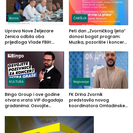
Biznis
ČARŠIJA
Uprava Nove Željezare
Peti dan „Zvorničkog ljeta“
Zenica odbila oba
donosi bogat program:
prijedloga Vlade FBiH:
Muzika, pozorište i koncert
Ustrajni da je stečaj jedino
Stoje
rješenje
KULTURA
Najnovije
Bingo Group i ove godine
FK Drina Zvornik
otvara vrata VIP događaja
predstavila novog
građanima: Osvojite
koordinatora Omladinske
ulaznice za koncert Petra
škole
Graše