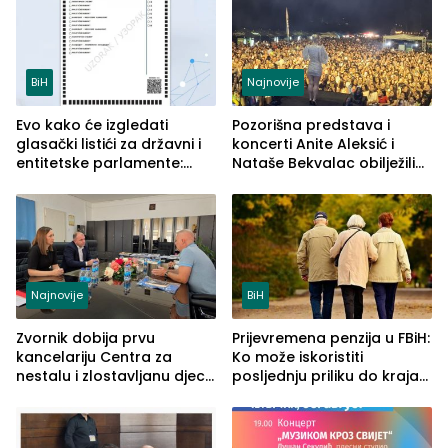
BiH
Najnovije
Evo kako će izgledati
Pozorišna predstava i
glasački listići za državni i
koncerti Anite Aleksić i
entitetske parlamente:
Nataše Bekvalac obilježili
Najveće izmjene biće
četvrto veče Zvorničkog
vidljive na njima
ljeta (FOTO)
Najnovije
BiH
Zvornik dobija prvu
Prijevremena penzija u FBiH:
kancelariju Centra za
Ko može iskoristiti
nestalu i zlostavljanu djecu
posljednju priliku do kraja
u RS-u
2026. godine