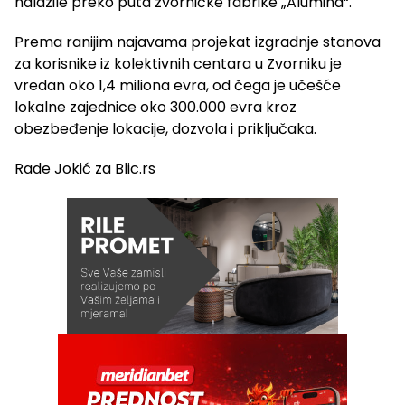
nalazile preko puta zvorničke fabrike „Alumina“.
Prema ranijim najavama projekat izgradnje stanova
za korisnike iz kolektivnih centara u Zvorniku je
vredan oko 1,4 miliona evra, od čega je učešće
lokalne zajednice oko 300.000 evra kroz
obezbeđenje lokacije, dozvola i priključaka.
Rade Jokić za Blic.rs