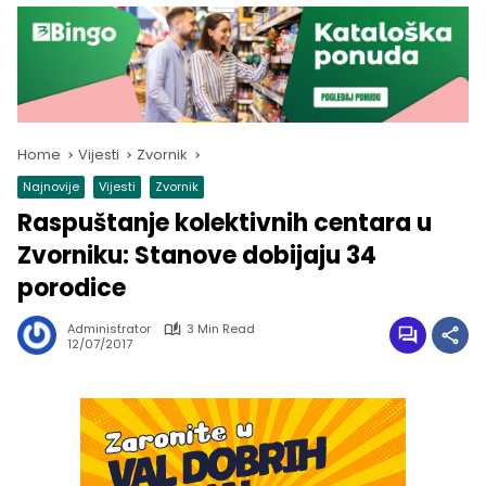
Home
Vijesti
Zvornik
Najnovije
Vijesti
Zvornik
Raspuštanje kolektivnih centara u
Zvorniku: Stanove dobijaju 34
porodice
Administrator
3 Min Read
12/07/2017