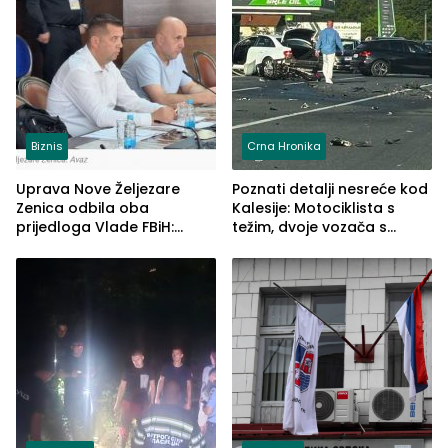
Biznis
Crna Hronika
Uprava Nove Željezare
Poznati detalji nesreće kod
Zenica odbila oba
Kalesije: Motociklista s
prijedloga Vlade FBiH:
težim, dvoje vozača s
Ustrajni da je stečaj jedino
lakšim povredama
rješenje