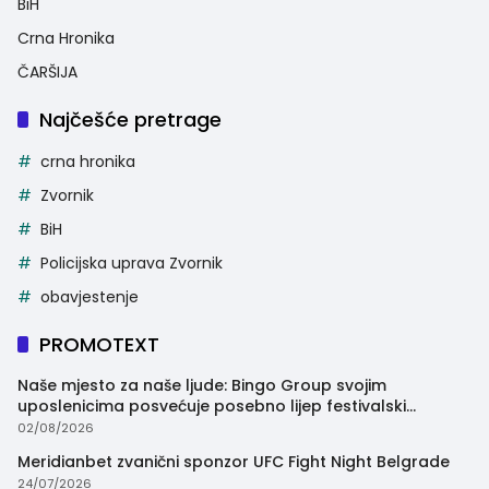
BiH
Crna Hronika
ČARŠIJA
Najčešće pretrage
crna hronika
Zvornik
BiH
Policijska uprava Zvornik
obavjestenje
PROMOTEXT
Naše mjesto za naše ljude: Bingo Group svojim
uposlenicima posvećuje posebno lijep festivalski
trenutak
02/08/2026
Meridianbet zvanični sponzor UFC Fight Night Belgrade
24/07/2026