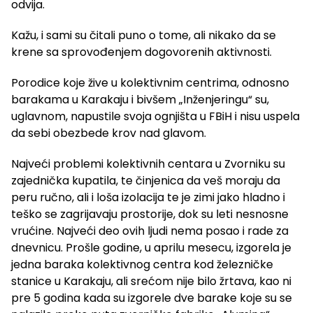
odvija.
Kažu, i sami su čitali puno o tome, ali nikako da se
krene sa sprovođenjem dogovorenih aktivnosti.
Porodice koje žive u kolektivnim centrima, odnosno
barakama u Karakaju i bivšem „Inženjeringu“ su,
uglavnom, napustile svoja ognjišta u FBiH i nisu uspela
da sebi obezbede krov nad glavom.
Najveći problemi kolektivnih centara u Zvorniku su
zajednička kupatila, te činjenica da veš moraju da
peru ručno, ali i loša izolacija te je zimi jako hladno i
teško se zagrijavaju prostorije, dok su leti nesnosne
vrućine. Najveći deo ovih ljudi nema posao i rade za
dnevnicu. Prošle godine, u aprilu mesecu, izgorela je
jedna baraka kolektivnog centra kod železničke
stanice u Karakaju, ali srećom nije bilo žrtava, kao ni
pre 5 godina kada su izgorele dve barake koje su se