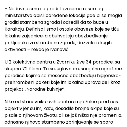
– Nedavno smo sa predstavnicima resornog
ministarstva obišli određene lokacije gde bi se mogla
graditi stambena zgrada i odredili da to bude u
Karakaju. Definisali smo i ostale obaveze koje se tiču
lokalne zajednice, a obuhvataju obezbeđivanje
priključaka za stambenu zgradu, dozvola i drugih
aktivnosti – rekao je Ivanović.
U 2 kolektivna centra u Zvorniku žive 34 porodice, sa
ukupno 72 člana. To su, uglavnom, socijalno ugrožene
porodice kojima se mesečno obezbeđuju higijensko-
prehrambeni paketi koje im lokalna uprava deli kroz
projekat „Narodne kuhinje“.
Niko od stanovnika ovih centara nije želeo pred naš
objektiv jer su im, kažu, dosadile brojne ekipe koje su
pisale o njihovom životu, ali se još ništa nije promenilo,
odnosno njihovo stambeno zbrinjavanje se sporo