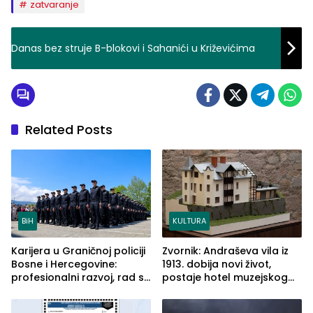
zatvaranje
Danas bez struje B-blokovi i Sahanići u Križevićima
Related Posts
BiH
KULTURA
Karijera u Graničnoj policiji
Zvornik: Andraševa vila iz
Bosne i Hercegovine:
1913. dobija novi život,
profesionalni razvoj, rad sa
postaje hotel muzejskog
savremenom opremom i
tipa
služba građanima